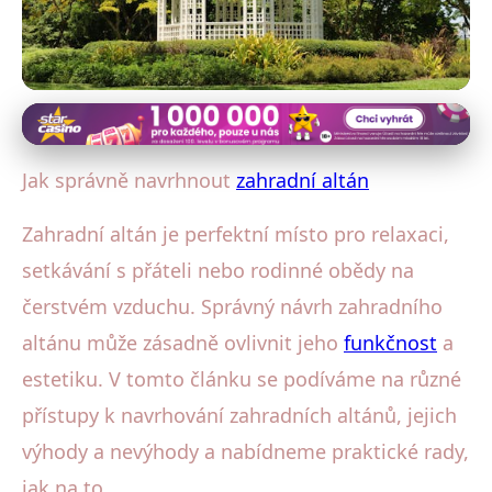
Zahrady a venkovní prostory
Jak navrhnout zahradní altán:
Jak správně navrhnout
zahradní altán
Průvodce pro dokonalou relaxaci
Zahradní altán je perfektní místo pro relaxaci,
30. 8. 2025
· 4 min čtení · Autor: Michaela Kratochvílová
setkávání s přáteli nebo rodinné obědy na
čerstvém vzduchu. Správný návrh zahradního
altánu může zásadně ovlivnit jeho
funkčnost
a
estetiku. V tomto článku se podíváme na různé
přístupy k navrhování zahradních altánů, jejich
výhody a nevýhody a nabídneme praktické rady,
jak na to.