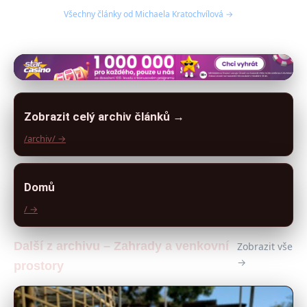
Všechny články od Michaela Kratochvílová →
Zobrazit celý archiv článků →
/archiv/ →
Domů
/ →
Další z archivu – Zahrady a venkovní
Zobrazit vše
→
prostory