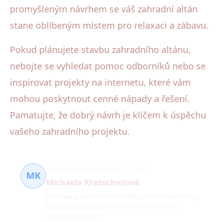
promyšleným návrhem se váš zahradní altán
stane oblíbeným místem pro relaxaci a zábavu.
Pokud plánujete stavbu zahradního altánu,
nebojte se vyhledat pomoc odborníků nebo se
inspirovat projekty na internetu, které vám
mohou poskytnout cenné nápady a řešení.
Pamatujte, že dobrý návrh je klíčem k úspěchu
vašeho zahradního projektu.
Zahrady, příroda, exteriér
63 článků
MK
Michaela Kratochvílová
Michaela je zahradní architektka a milovnice přírody,
která se specializuje na venkovské zahrady a
venkovní prostory.