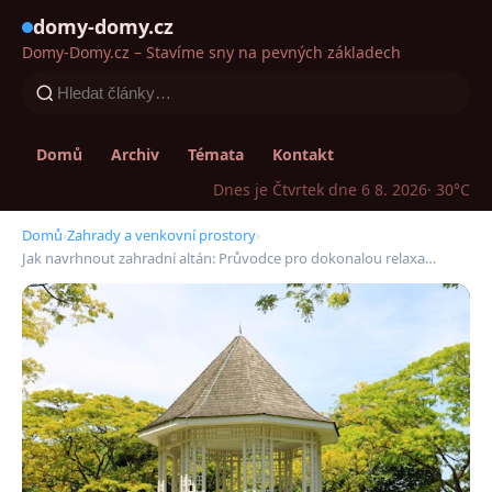
domy-domy.cz
Domy-Domy.cz – Stavíme sny na pevných základech
Domů
Archiv
Témata
Kontakt
Dnes je Čtvrtek dne 6 8. 2026
· 30°C
Domů
›
Zahrady a venkovní prostory
›
Jak navrhnout zahradní altán: Průvodce pro dokonalou relaxa…