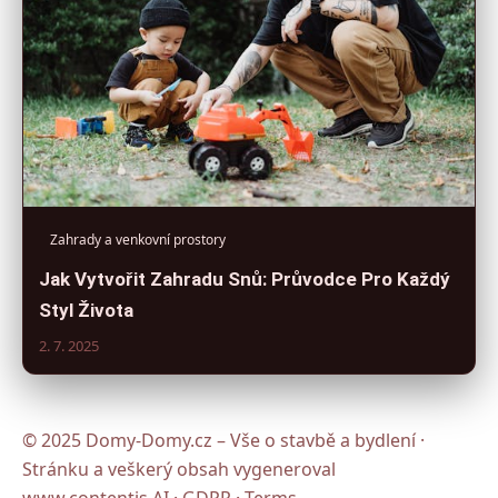
Zahrady a venkovní prostory
Jak Vytvořit Zahradu Snů: Průvodce Pro Každý
Styl Života
2. 7. 2025
© 2025 Domy-Domy.cz – Vše o stavbě a bydlení ·
Stránku a veškerý obsah vygeneroval