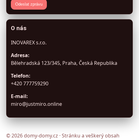
Odeslat zprávu
O nás
INOVAREX s.r.o.
Adresa:
Bělehradská 123/345, Praha, Česká Republika
Telefon:
+420 777759290
E-mail:
miro@justmiro.online
© 2026 domy-domy.cz · Stránku a veškerý obsah