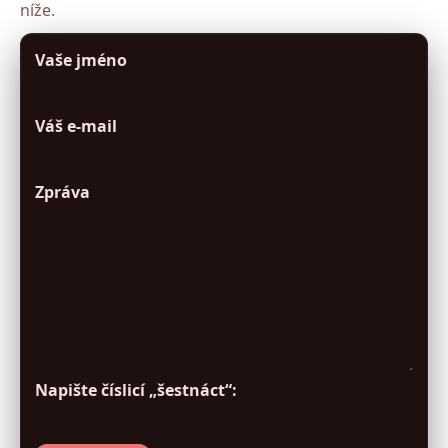
níže.
Vaše jméno
Váš e-mail
Zpráva
Napište číslicí „šestnáct“: