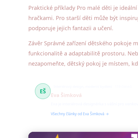
Praktické příklady Pro malé děti je ideál
hračkami. Pro starší děti může být inspir
podporuje jejich fantazii a učení.
Závěr Správné zařízení dětského pokoje mů
funkcionalitě a adaptabilitě prostoru. Neb
nezapomeňte, dětský pokoj je místem, kde s
Interiérový design, moderní bydlení
119 článků
EŠ
Eva Šimková
Eva je interiérová designérka s vášní pro venk
Všechny články od Eva Šimková →