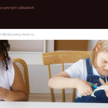
na pevných základech
ní dětský pokoj, který ro…