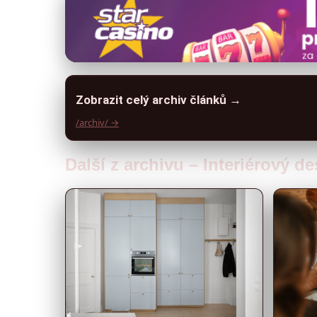
Zobrazit celý archiv článků →
/archiv/ →
Další z archivu – Interiérový d