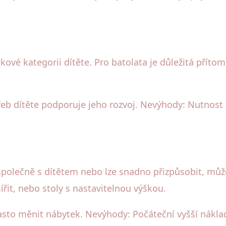
ové kategorii dítěte. Pro batolata je důležitá příto
eb dítěte podporuje jeho rozvoj. Nevýhody: Nutnost 
" společně s dítětem nebo lze snadno přizpůsobit, m
ířit, nebo stoly s nastavitelnou výškou.
sto měnit nábytek. Nevýhody: Počáteční vyšší nákla