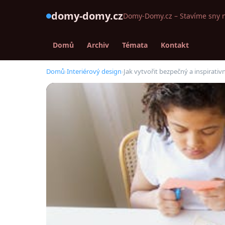
domy-domy.cz
Domy-Domy.cz – Stavíme sny 
Domů
Archiv
Témata
Kontakt
Domů
›
Interiérový design
›
Jak vytvořit bezpečný a inspirativ