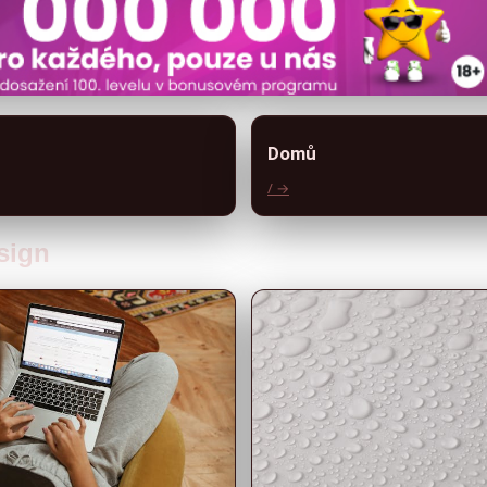
Domů
/ →
esign