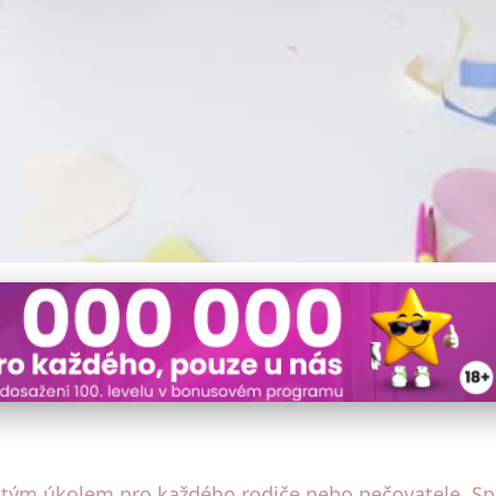
ý a inspirativní dětský pok
žitým úkolem pro každého rodiče nebo pečovatele. S