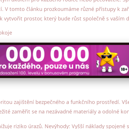
pečí. V tomto článku prozkoumáme různé přístupy k zař
k vytvořit prostor, který bude růst společně s vaším 
okoje
ioritou zajištění bezpečného a funkčního prostředí. V
ežité zaměřit se na nezávadné materiály a odolné kons
nižuje riziko úrazů. Nevýhody: Vyšší náklady spojené