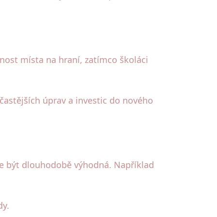
mnost místa na hraní, zatímco školáci
častějších úprav a investic do nového
ůže být dlouhodobě výhodná. Například
dy.