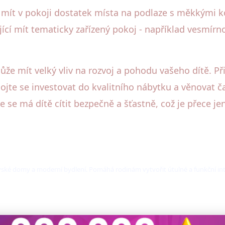
ní mít v pokoji dostatek místa na podlaze s měkkými
ující mít tematicky zařízený pokoj - například vesmír
že mít velký vliv na rozvoj a pohodu vašeho dítě. Při
ojte se investovat do kvalitního nábytku a věnovat ča
e má dítě cítit bezpečně a šťastně, což je přece jen 
ovské domy a moderní bydlení. Pomáhá rodinám vytvořit útulné a funkční int