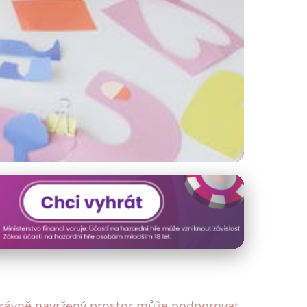
oj, který roste s
právně navržený prostor může podporovat