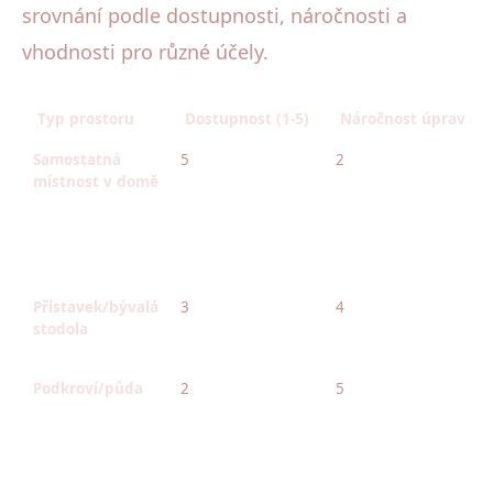
srovnání podle dostupnosti, náročnosti a
vhodnosti pro různé účely.
Typ prostoru
Dostupnost (1-5)
Náročnost úprav (1-
Samostatná
5
2
místnost v domě
Přístavek/bývalá
3
4
stodola
Podkroví/půda
2
5