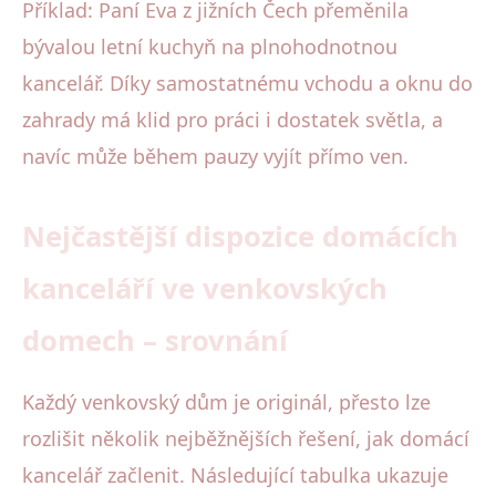
Příklad: Paní Eva z jižních Čech přeměnila
bývalou letní kuchyň na plnohodnotnou
kancelář. Díky samostatnému vchodu a oknu do
zahrady má klid pro práci i dostatek světla, a
navíc může během pauzy vyjít přímo ven.
Nejčastější dispozice domácích
kanceláří ve venkovských
domech – srovnání
Každý venkovský dům je originál, přesto lze
rozlišit několik nejběžnějších řešení, jak domácí
kancelář začlenit. Následující tabulka ukazuje