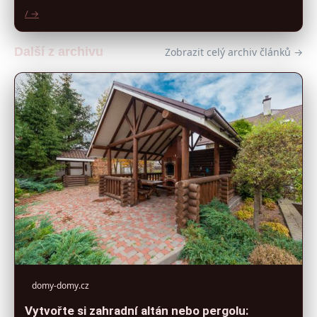
/ →
Další z archivu
Zobrazit celý archiv článků →
domy-domy.cz
Vytvořte si zahradní altán nebo pergolu: