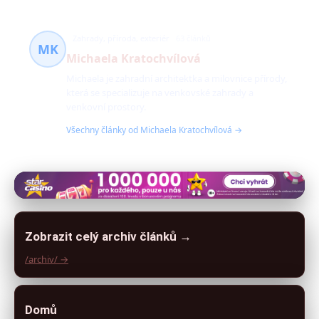
Zahrady, příroda, exteriér
63 článků
MK
Michaela Kratochvílová
Michaela je zahradní architektka a milovnice přírody,
která se specializuje na venkovské zahrady a
venkovní prostory.
Všechny články od Michaela Kratochvílová →
Zobrazit celý archiv článků →
/archiv/ →
Domů