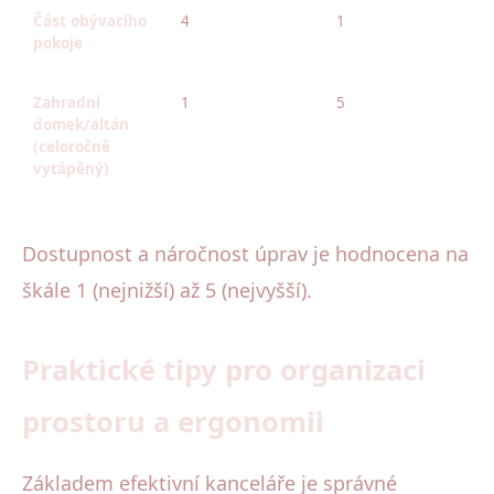
Část obývacího
4
1
pokoje
Zahradní
1
5
domek/altán
(celoročně
vytápěný)
Dostupnost a náročnost úprav je hodnocena na
škále 1 (nejnižší) až 5 (nejvyšší).
Praktické tipy pro organizaci
prostoru a ergonomii
Základem efektivní kanceláře je správné