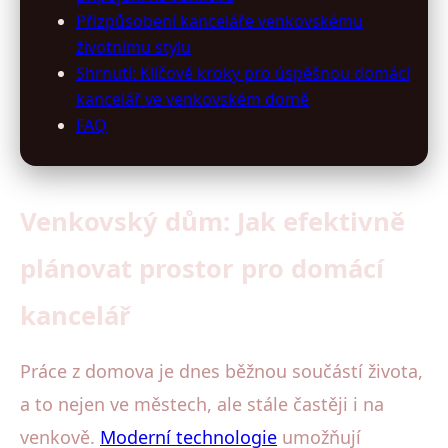
Přizpůsobení kanceláře venkovskému
životnímu stylu
Shrnutí: Klíčové kroky pro úspěšnou domácí
kancelář ve venkovském domě
FAQ
Venkovský dům: Jak efektivně
plánovat prostor pro domácí
kancelář
Práce z domova je dnes běžnou součástí života,
a to nejen ve městech, ale stále častěji i na
venkově.
Moderní technologie
umožňují