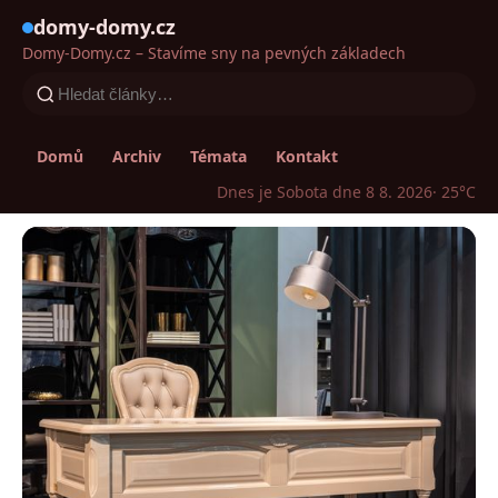
domy-domy.cz
Domy-Domy.cz – Stavíme sny na pevných základech
Domů
Archiv
Témata
Kontakt
Dnes je Sobota dne 8 8. 2026
· 25°C