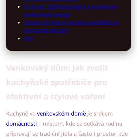
Inspirace: Oblíbené značky a modely pro
venkovskou kuchyni
Shrnutí: Jak vybrat správné spotřebiče do
venkovské kuchyně
FAQ
Venkovský dům: Jak zvolit
kuchyňské spotřebiče pro
efektivní a stylové vaření
Kuchyně ve
venkovském domě
je srdcem
domácnosti
– místem, kde se setkává rodina,
připravují se tradiční jídla a často i prostor, kde