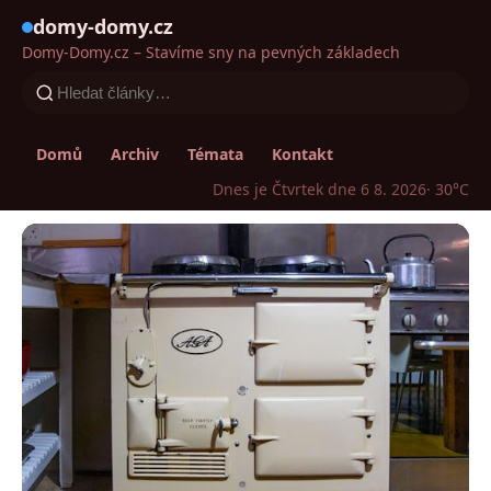
domy-domy.cz
Domy-Domy.cz – Stavíme sny na pevných základech
Domů
Archiv
Témata
Kontakt
Dnes je Čtvrtek dne 6 8. 2026
· 30°C