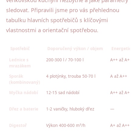
sledovat. Připravili jsme pro vás přehlednou
tabulku hlavních spotřebičů s klíčovými
vlastnostmi a orientační spotřebou.
Spotřebič
Doporučený výkon / objem
Energetická
Lednice s
200-300 l / 70-100 l
A++ až A+++
mrazákem
Sporák
4 plotýnky, trouba 50-70 l
A až A++
(kombinovaný)
Myčka nádobí
12-15 sad nádobí
A++ až A+++
Dřez a baterie
1-2 vaničky, hluboký dřez
—
Digestoř
Výkon 400-600 m³/h
A+ až A++