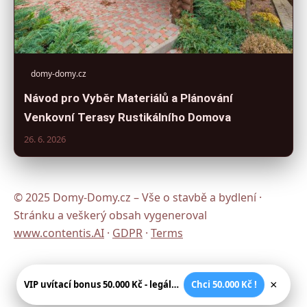
domy-domy.cz
Návod pro Vyběr Materiálů a Plánování
Venkovní Terasy Rustikálního Domova
26. 6. 2026
© 2025 Domy-Domy.cz – Vše o stavbě a bydlení ·
Stránku a veškerý obsah vygeneroval
www.contentis.AI
·
GDPR
·
Terms
×
VIP uvítací bonus 50.000 Kč - legální české kasíno
Chci 50.000 Kč !