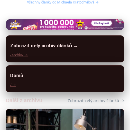
Všechny články od Michaela Kratochvílová →
Zobrazit celý archiv článků →
/archiv/ →
Domů
/ →
Další z archivu
Zobrazit celý archiv článků →