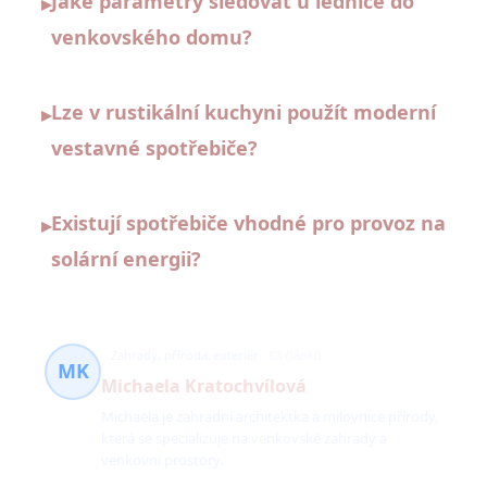
Jaké parametry sledovat u lednice do
▸
venkovského domu?
Lze v rustikální kuchyni použít moderní
▸
vestavné spotřebiče?
Existují spotřebiče vhodné pro provoz na
▸
solární energii?
Zahrady, příroda, exteriér
63 článků
MK
Michaela Kratochvílová
Michaela je zahradní architektka a milovnice přírody,
která se specializuje na venkovské zahrady a
venkovní prostory.