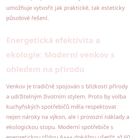
umožňuje vytvořit jak praktické, tak esteticky
působivé řešení.
Energetická efektivita a
ekologie: Moderní venkov s
ohledem na přírodu
Venkov je tradičně spojován s blízkostí přírody
a udržitelným životním stylem. Proto by volba
kuchyňských spotřebičů měla respektovat
nejen nároky na výkon, ale i provozní náklady a
ekologickou stopu. Moderní spotřebiče s
energetickou třídou A+++ dokážou ušetřit až 60