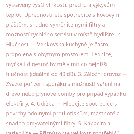
vystaveny vyšší vlhkosti, prachu a výkyvům
teplot. Upřednostněte spotřebiče s kovovým
pláštěm, snadno vyměnitelnými filtry a
možností rychlého servisu v místě bydliště. 2.
Hlučnost — Venkovská kuchyně je často
propojena s obytným prostorem. Lednice,
myčka i digestoř by měly mít co nejnižší
hlučnost (ideálně do 40 dB). 3. Záložní provoz —
Zvažte pořízení sporáku s možností vaření na
dřevo nebo plynové bomby pro případ výpadku
elektřiny. 4. Údržba — Hledejte spotřebiče s
povrchy odolnými proti otiskům, mastnotě a
snadno omyvatelnými filtry. 5. Kapacita a
variabilita — Přizpůsobte velikost spotřebičů