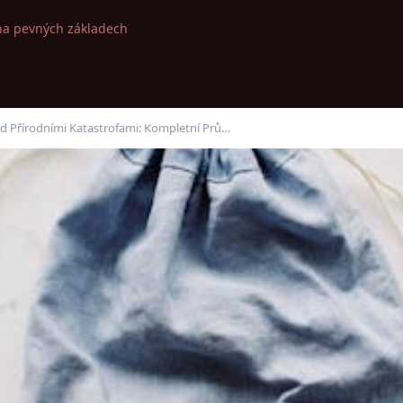
na pevných základech
d Přírodními Katastrofami: Kompletní Prů…