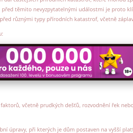
a před těmito nevyzpytatelnými událostmi je proto k
před různými typy přírodních katastrof, včetně zápla
u:
aktorů, včetně prudkých dešťů, rozvodnění řek nebo
bní úpravy, při kterých je dům postaven na vyšší pla