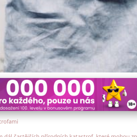
d Přírodními Katastrofami
trofami
 dál častějších přírodních katastrof, které mohou z