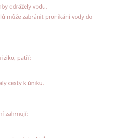
 aby odrážely vodu.
ilů může zabránit pronikání vody do
ziko, patří:
.
ly cesty k úniku.
í zahrnují: