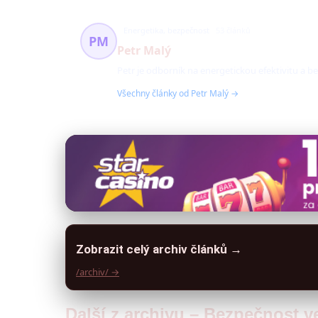
Energetika, bezpečnost
53 článků
PM
Petr Malý
Petr je odborník na energetickou efektivitu 
Všechny články od Petr Malý →
Zobrazit celý archiv článků →
/archiv/ →
Další z archivu – Bezpečnost