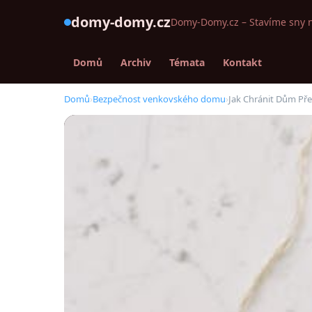
domy-domy.cz
Domy-Domy.cz – Stavíme sny 
Domů
Archiv
Témata
Kontakt
Domů
›
Bezpečnost venkovského domu
›
Jak Chránit Dům Pře