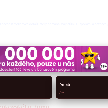
a bezpečnost rodinných domů, který pomáhá majitelům s úsporami a bezpeč
Domů
/ →
 venkovského domu