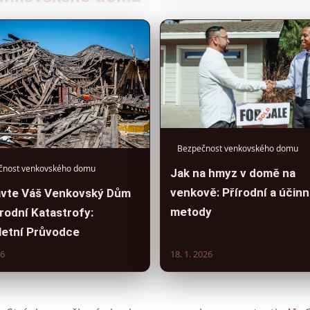
Bezpečnost venkovského domu
čnost venkovského domu
Jak na hmyz v domě na
venkově: Přírodní a účin
avte Váš Venkovský Dům
metody
rodní Katastrofy:
etní Průvodce
26
18. 1. 2026