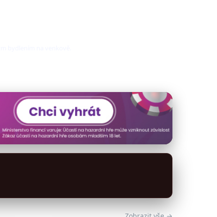
ným bydlením na venkově.
Zobrazit vše →