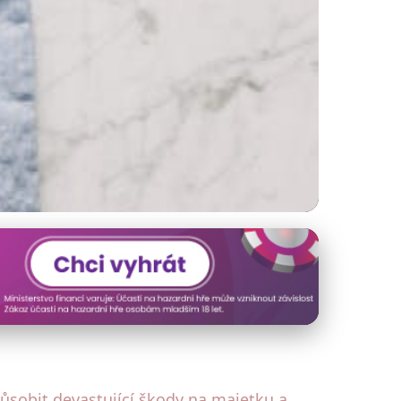
: Kompletní
působit devastující škody na majetku a