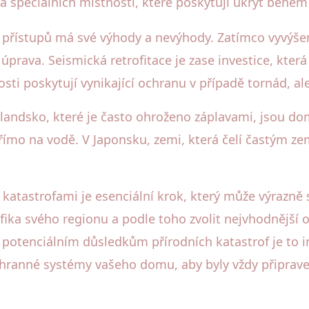
a speciálních místností, které poskytují úkryt během
o přístupů má své výhody a nevýhody. Zatímco vyvýše
úprava. Seismická retrofitace je zase investice, kter
sti poskytují vynikající ochranu v případě tornád, al
Holandsko, které je často ohroženo záplavami, jsou 
římo na vodě. V Japonsku, zemi, která čelí častým z
atastrofami je esenciální krok, který může výrazně sn
ifika svého regionu a podle toho zvolit nejvhodnější 
potenciálním důsledkům přírodních katastrof je to i
chranné systémy vašeho domu, aby byly vždy připraven