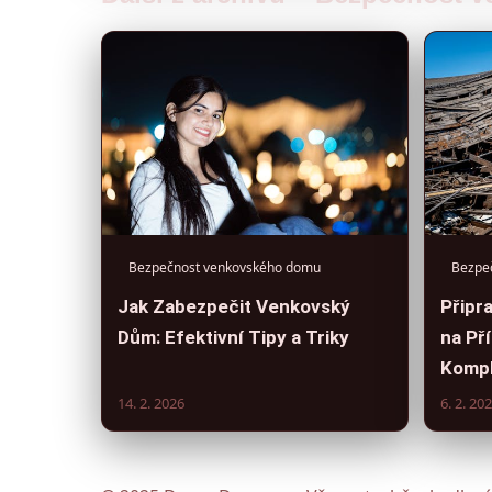
Bezpečnost venkovského domu
Bezpe
Jak Zabezpečit Venkovský
Připr
Dům: Efektivní Tipy a Triky
na Pří
Kompl
14. 2. 2026
6. 2. 20