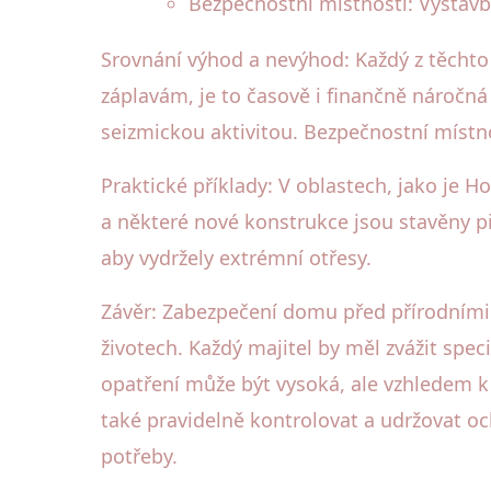
Bezpečnostní místnosti: Výstavb
Srovnání výhod a nevýhod: Každý z těcht
záplavám, je to časově i finančně náročná 
seizmickou aktivitou. Bezpečnostní místno
Praktické příklady: V oblastech, jako je 
a některé nové konstrukce jsou stavěny p
aby vydržely extrémní otřesy.
Závěr: Zabezpečení domu před přírodními k
životech. Každý majitel by měl zvážit spec
opatření může být vysoká, ale vzhledem k 
také pravidelně kontrolovat a udržovat o
potřeby.