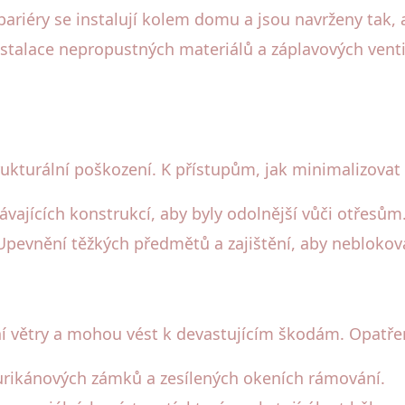
 bariéry se instalují kolem domu a jsou navrženy tak,
nstalace nepropustných materiálů a záplavových vent
kturální poškození. K přístupům, jak minimalizovat ri
távajících konstrukcí, aby byly odolnější vůči otřesům
Upevnění těžkých předmětů a zajištění, aby neblokova
í větry a mohou vést k devastujícím škodám. Opatřen
 hurikánových zámků a zesílených okeních rámování.