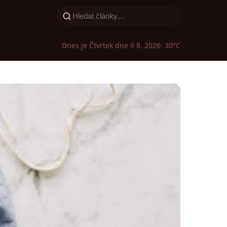
Dnes je Čtvrtek dne 6 8. 2026
· 30°C