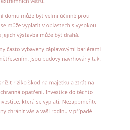
 extrémních větrů.
ní domu může být velmi účinné proti
á se může vyplatit v oblastech s vysokou
e jejich výstavba může být drahá.
domy často vybaveny záplavovými bariérami
emětřesením, jsou budovy navrhovány tak,
ížit riziko škod na majetku a ztrát na
ochranná opatření. Investice do těchto
nvestice, která se vyplatí. Nezapomeňte
y chránit vás a vaši rodinu v případě