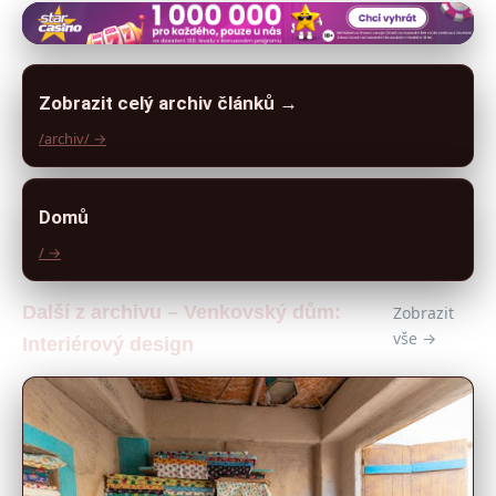
Zobrazit celý archiv článků →
/archiv/ →
Domů
/ →
Další z archivu – Venkovský dům:
Zobrazit
vše →
Interiérový design