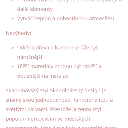
další elementy
Vytváří teplou a pohostinnou atmosféru
Nevýhody:
Údržba dřeva a kamene může být
náročnější
Těžší materiály mohou být dražší a
obtížnější na instalaci
Skandinávský styl Skandinávský design je
známý svou jednoduchostí, funkcionalitou a
světlými barvami. Přestože je tento styl
populární především ve městských
apartmánech, jeho čisté linie a neutrální barvy