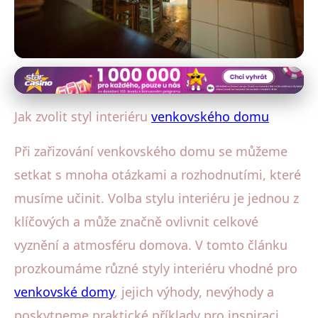
Venkovský dům: Interiérový design
Jak Vybrat Nejlepší Styl Interiéru
Jak zvolit styl interiéru
venkovského domu
pro Venkovský Dům
Při zařizování venkovského domu se můžeme
15. 10. 2025
· 4 min čtení · Autor: Eva Šimková
setkat s mnoha otázkami a rozhodnutími, které
musíme učinit. Volba stylu interiéru je jednou z
klíčových a může značně ovlivnit celkové
vyznění a atmosféru domova. V tomto článku
prozkoumáme různé styly interiéru vhodné pro
venkovské domy
, jejich výhody, nevýhody a
poskytneme praktické příklady pro inspiraci.