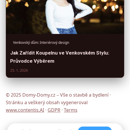
Venkovský dům: Interiérový design
Jak Zařídit Koupelnu ve Venkovském Stylu:
Průvodce Výběrem
25. 1. 2026
© 2025 Domy-Domy.cz – Vše o stavbě a bydlení ·
Stránku a veškerý obsah vygeneroval
www.contentis.AI
·
GDPR
·
Terms