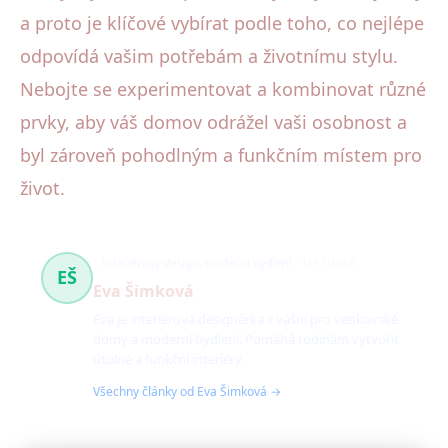
a proto je klíčové vybírat podle toho, co nejlépe
odpovídá vašim potřebám a životnímu stylu.
Nebojte se experimentovat a kombinovat různé
prvky, aby váš domov odrážel vaši osobnost a
byl zároveň pohodlným a funkčním místem pro
život.
Interiérový design, moderní bydlení
119 článků
EŠ
Eva Šimková
Eva je interiérová designérka s vášní pro venkovské
domy a moderní bydlení. Pomáhá rodinám vytvořit
útulné a funkční interiéry.
Všechny články od Eva Šimková →