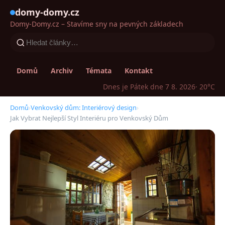
domy-domy.cz
Domy-Domy.cz – Stavíme sny na pevných základech
Domů
Archiv
Témata
Kontakt
Dnes je Pátek dne 7 8. 2026
· 20°C
Domů
›
Venkovský dům: Interiérový design
›
Jak Vybrat Nejlepší Styl Interiéru pro Venkovský Dům