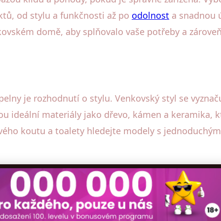
ktů, od stylu a funkčnosti až po
odolnost
a snadnou ú
enkovském domě, aby splňovalo vaše potřeby a zároveň
elny je rozhodnutí o stylu. Venkovský styl se vyznač
u ideální materiály jako dřevo, kámen a keramika, kt
ového koutu a toalety hledejte modely s jednoduchým