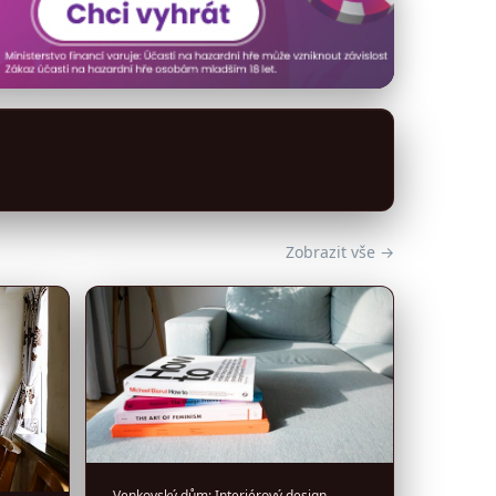
Zobrazit vše →
Venkovský dům: Interiérový design