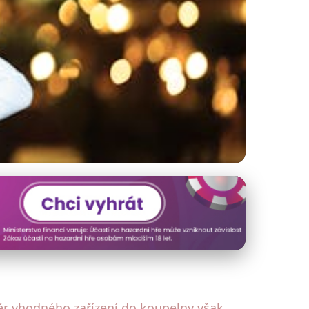
růvodce Výběrem
ěr vhodného zařízení do koupelny však