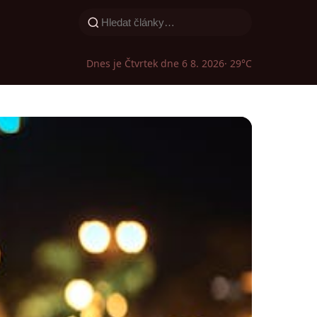
Dnes je Čtvrtek dne 6 8. 2026
· 29°C