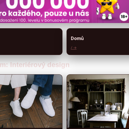
Domů
/ →
m: Interiérový design