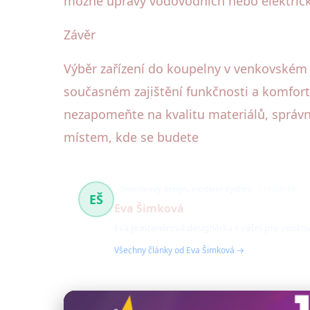
možné úpravy vodovodních nebo elektrický
Závěr
Výběr zařízení do koupelny v venkovském 
současném zajištění funkčnosti a komfortu
nezapomeňte na kvalitu materiálů, správn
místem, kde se budete
Interiérový design, moderní bydlení
119 článků
EŠ
Eva Šimková
Eva je interiérová designérka s vášní pro venk
Všechny články od Eva Šimková →