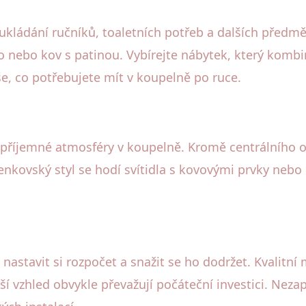
ukládání ručníků, toaletních potřeb a dalších předm
evo nebo kov s patinou. Vybírejte nábytek, který komb
, co potřebujete mít v koupelně po ruce.
í příjemné atmosféry v koupelně. Kromě centrálního os
enkovský styl se hodí svítidla s kovovými prvky nebo 
 nastavit si rozpočet a snažit se ho dodržet. Kvalitní
epší vzhled obvykle převažují počáteční investici. Neza