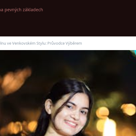
na pevných základech
pelnu ve Venkovském Stylu: Průvodce Výběrem