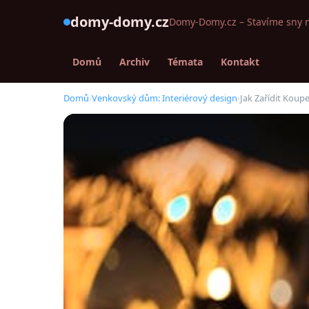
domy-domy.cz
Domy-Domy.cz – Stavíme sny 
Domů
Archiv
Témata
Kontakt
Domů
›
Venkovský dům: Interiérový design
›
Jak Zařídit Kou