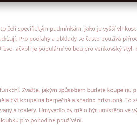
čelí specifickým podmínkám, jako je vyšší vlhkost ne
udržují. Pro podlahy a obklady se často používá pří
 Dřevo, ačkoli je populární volbou pro venkovský styl,
funkční. Zvažte, jakým způsobem budete koupelnu pou
měla být koupelna bezpečná a snadno přístupná. To 
vany a toalety. Umyvadlo by mělo být umístěno ve vý
hloubku pro pohodlné používání.