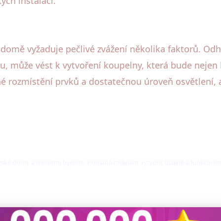
ch instalací.
domě vyžaduje pečlivé zvážení několika faktorů. Odh
, může vést k vytvoření koupelny, která bude nejen kr
é rozmístění prvků a dostatečnou úroveň osvětlení,
ovské domy a moderní bydlení. Pomáhá rodinám vytvořit útulné a funkční int