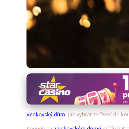
Venkovský dům: Interiérový design
Jak Zařídit Koupel
25. 1. 2026
· 4 min čtení · Autor: Eva Šimková
Venkovský dům
: Jak vybrat zařízení do k
Koupelna v
venkovském domě
může být o