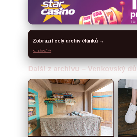
Zobrazit celý archiv článků →
/archiv/ →
Další z archivu – Venkovský dů