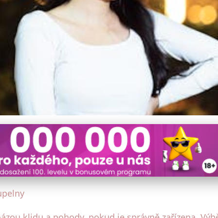
nu ve Venkovském Stylu: P
oupelny
ázou klidu a pohody, pokud je správně zařízena. Výb