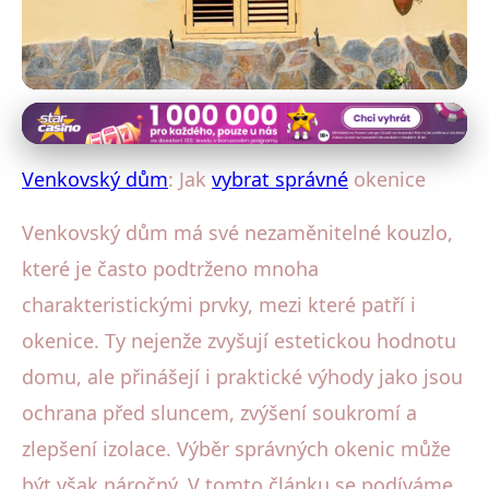
Stavba a materiály venkovského domu
Jak Vybrat Okenice pro
Venkovský dům
: Jak
vybrat správné
okenice
Venkovský Dům: Průvodce
Venkovský dům má své nezaměnitelné kouzlo,
Materiály a Stylem
které je často podtrženo mnoha
charakteristickými prvky, mezi které patří i
25. 2. 2026
· 4 min čtení · Autor: Aleš Beneš
okenice. Ty nejenže zvyšují estetickou hodnotu
domu, ale přinášejí i praktické výhody jako jsou
ochrana před sluncem, zvýšení soukromí a
zlepšení izolace. Výběr správných okenic může
být však náročný. V tomto článku se podíváme