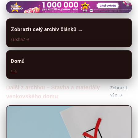
Zobrazit celý archiv článků →
/archiv/ →
Domů
/ →
Další z archivu – Stavba a materiály
Zobrazit
vše →
venkovského domu