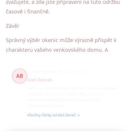
zvažujete, a zda jste připraveni na tuto údržbu
časově i finančně.
Závěr
Správný výběr okenic může výrazně přispět k
charakteru vašeho venkovského domu. A
Stavba, materiály, technologie
88 článků
AB
Aleš Beneš
Aleš je zkušený architekt specializující se na stavbu a
renovaci venkovských domů. Věnuje se také
moderním materiálům a technologiím pro
udržitelnou výstavbu.
Všechny články od Aleš Beneš →