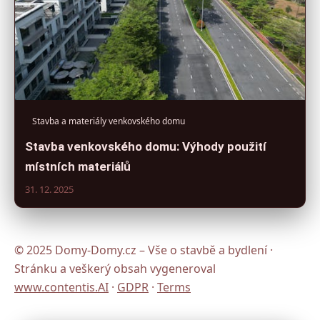
Stavba a materiály venkovského domu
Stavba venkovského domu: Výhody použití
místních materiálů
31. 12. 2025
© 2025 Domy-Domy.cz – Vše o stavbě a bydlení ·
Stránku a veškerý obsah vygeneroval
www.contentis.AI
·
GDPR
·
Terms