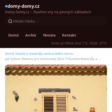
domy-domy.cz
Domy-Domy.cz – Stavíme sny na pevných základech
Domů
Archiv
Témata
Kontakt
Dnes je Pátek dne 7 8. 2026
· 27°C
Domů
›
Stavba a materiály venkovského domu
›
Jak Vybrat Okenice pro Venkovský Dům: Průvodce Materiály a …