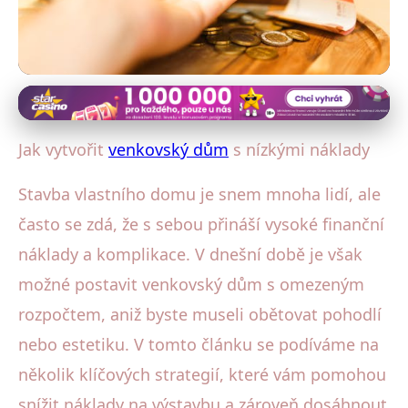
Stavba a materiály venkovského domu
Jak postavit stylový venkovský
Jak vytvořit
venkovský dům
s nízkými náklady
dům s minimálními náklady
Stavba vlastního domu je snem mnoha lidí, ale
22. 1. 2026
· 4 min čtení · Autor: Aleš Beneš
často se zdá, že s sebou přináší vysoké finanční
náklady a komplikace. V dnešní době je však
možné postavit venkovský dům s omezeným
rozpočtem, aniž byste museli obětovat pohodlí
nebo estetiku. V tomto článku se podíváme na
několik klíčových strategií, které vám pomohou
snížit náklady na výstavbu a zároveň dosáhnout