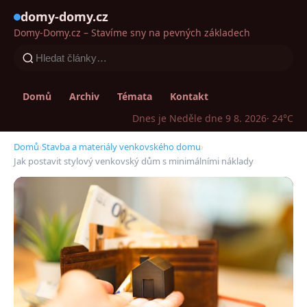
domy-domy.cz
Domy-Domy.cz – Stavíme sny na pevných základech
Domů
Archiv
Témata
Kontakt
Dnes je Neděle dne 9 8. 2026
· 24°C
Domů
›
Stavba a materiály venkovského domu
›
Jak postavit stylový venkovský dům s minimálními náklady