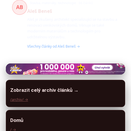
Stavba, materiály, technologie
88 článků
AB
Aleš Beneš
Aleš je zkušený architekt specializující se na stavbu a
renovaci venkovských domů. Věnuje se také
moderním materiálům a technologiím pro
udržitelnou výstavbu.
Všechny články od Aleš Beneš →
Zobrazit celý archiv článků →
/archiv/ →
Domů
/ →