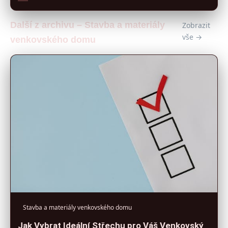
Další z archivu – Stavba a materiály
Zobrazit
vše →
venkovského domu
Stavba a materiály venkovského domu
Jak Vybrat Ideální Střechu pro Váš Venkovský