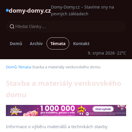
Domy-Domy.cz – Stavíme sny na
domy-domy.cz
pevných základech
Domů
Archiv
Témata
Kontakt
9. srpna 2026
· 22°C
Domů
›
Témata
›
Stavba a materiály venkovského domu
Stavba a materiály venkovského
domu
Informace o výběru materiálů a technikách stavby