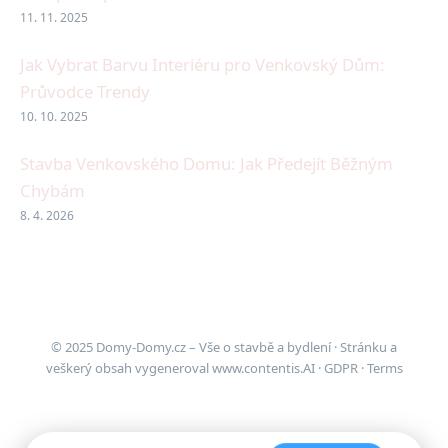
11. 11. 2025
Jak Vybrat Barvu Interiéru pro Venkovský Dům:
Průvodce Trendy
10. 10. 2025
Stavba Venkovského Domu: Jak Předejít Běžným
Chybám
8. 4. 2026
© 2025 Domy-Domy.cz – Vše o stavbě a bydlení · Stránku a
veškerý obsah vygeneroval
www.contentis.AI
·
GDPR
·
Terms