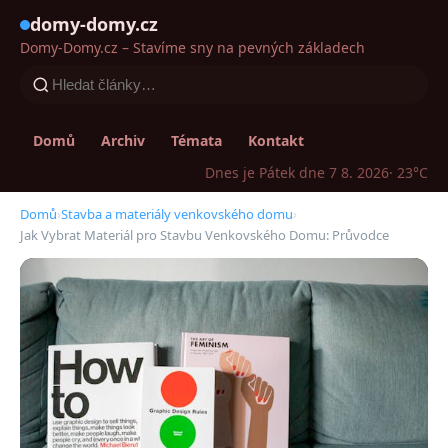
domy-domy.cz
Domy-Domy.cz – Stavíme sny na pevných základech
Domů
Archiv
Témata
Kontakt
Dnes je Pátek dne 7 8. 2026
· 23°C
Domů
›
Stavba a materiály venkovského domu
›
Jak Vybrat Materiál pro Stavbu Venkovského Domu: Průvodce