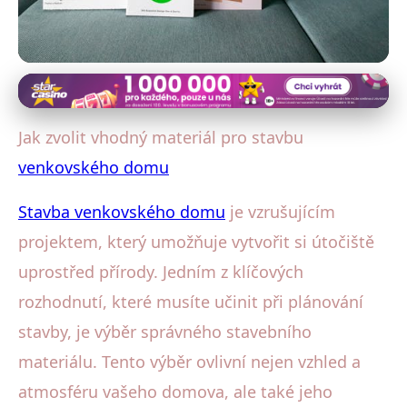
Stavba a materiály venkovského domu
Jak Vybrat Materiál pro Stavbu
Jak zvolit vhodný materiál pro stavbu
Venkovského Domu: Průvodce
venkovského domu
29. 1. 2026
· 4 min čtení · Autor: Aleš Beneš
Stavba venkovského domu
je vzrušujícím
projektem, který umožňuje vytvořit si útočiště
uprostřed přírody. Jedním z klíčových
rozhodnutí, které musíte učinit při plánování
stavby, je výběr správného stavebního
materiálu. Tento výběr ovlivní nejen vzhled a
atmosféru vašeho domova, ale také jeho