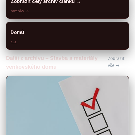
Zobrazit celý archiv článků →
/archiv/ →
Domů
/ →
Další z archivu – Stavba a materiály
Zobrazit
vše →
venkovského domu