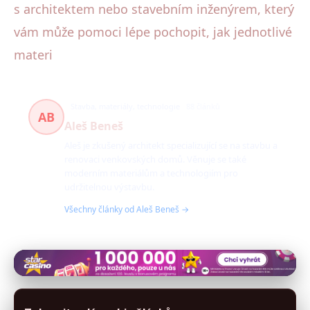
s architektem nebo stavebním inženýrem, který
vám může pomoci lépe pochopit, jak jednotlivé
materi
Stavba, materiály, technologie
88 článků
AB
Aleš Beneš
Aleš je zkušený architekt specializující se na stavbu a
renovaci venkovských domů. Věnuje se také
moderním materiálům a technologiím pro
udržitelnou výstavbu.
Všechny články od Aleš Beneš →