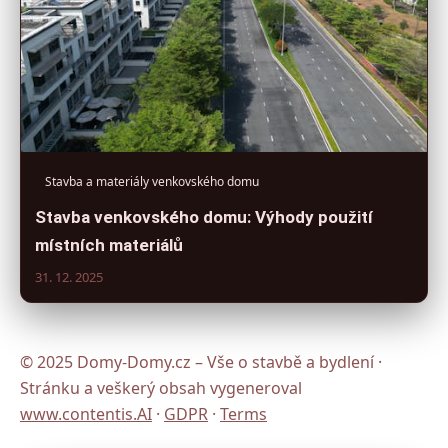
Stavba a materiály venkovského domu
Stavba venkovského domu: Výhody použití
místních materiálů
31. 12. 2025
© 2025 Domy-Domy.cz – Vše o stavbě a bydlení ·
Stránku a veškerý obsah vygeneroval
www.contentis.AI
·
GDPR
·
Terms