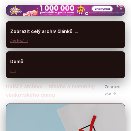
Zobrazit celý archiv článků →
/archiv/ →
Domů
/ →
Další z archivu – Stavba a materiály
Zobrazit
vše →
venkovského domu