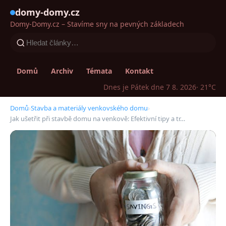
domy-domy.cz
Domy-Domy.cz – Stavíme sny na pevných základech
Domů
Archiv
Témata
Kontakt
Dnes je Pátek dne 7 8. 2026
· 21°C
Domů
›
Stavba a materiály venkovského domu
›
Jak ušetřit při stavbě domu na venkově: Efektivní tipy a tr…