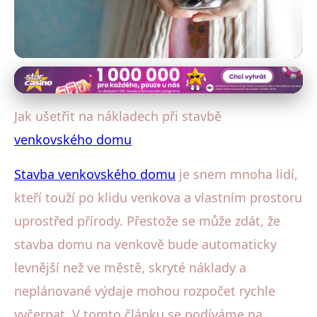
Stavba a materiály venkovského domu
Jak ušetřit při stavbě domu na
Jak ušetřit na nákladech při stavbě
venkově: Efektivní tipy a triky
venkovského domu
21. 2. 2026
· 4 min čtení · Autor: Aleš Beneš
Stavba venkovského domu
je snem mnoha lidí,
kteří touží po klidu venkova a vlastním prostoru
uprostřed přírody. Přestože se může zdát, že
stavba domu na venkově bude automaticky
levnější než ve městě, skryté náklady a
neplánované výdaje mohou rozpočet rychle
vyčerpat. V tomto článku se podíváme na