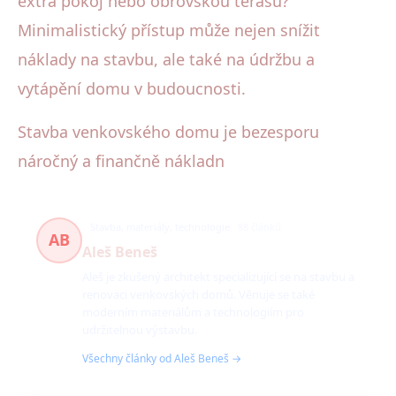
extra pokoj nebo obrovskou terasu?
Minimalistický přístup může nejen snížit
náklady na stavbu, ale také na údržbu a
vytápění domu v budoucnosti.
Stavba venkovského domu je bezesporu
náročný a finančně nákladn
Stavba, materiály, technologie
88 článků
AB
Aleš Beneš
Aleš je zkušený architekt specializující se na stavbu a
renovaci venkovských domů. Věnuje se také
moderním materiálům a technologiím pro
udržitelnou výstavbu.
Všechny články od Aleš Beneš →