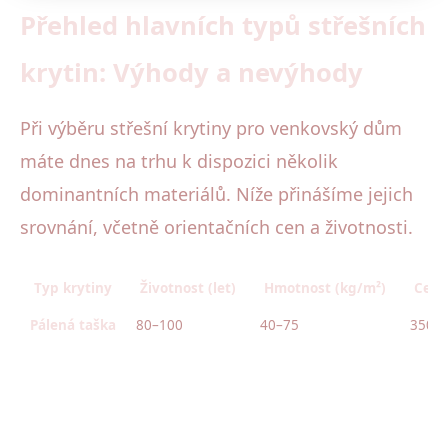
Přehled hlavních typů střešních
krytin: Výhody a nevýhody
Při výběru střešní krytiny pro venkovský dům
máte dnes na trhu k dispozici několik
dominantních materiálů. Níže přinášíme jejich
srovnání, včetně orientačních cen a životnosti.
Typ krytiny
Životnost (let)
Hmotnost (kg/m²)
Cena
Pálená taška
80–100
40–75
350–