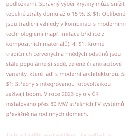
podložkami. Správný výběr krytiny může snížit
tepelné ztráty domu až o 15 %. 3. $1: Oblíbené
jsou tradiční vzhledy v kombinaci s moderními
technologiemi (např. imitace břidlice z
kompozitních materiálů). 4. $1: Kromě
tradičních červených a hnědých odstínů jsou
stále populárnější šedé, zelené či antracitové
varianty, které ladí s moderní architekturou. 5.
$1: Střechy s integrovanou fotovoltaikou
zažívají boom. V roce 2023 bylo v ČR
instalováno přes 80 MW střešních FV systémů
převážně na rodinných domech.
Jak sladit estetiku, tradici a