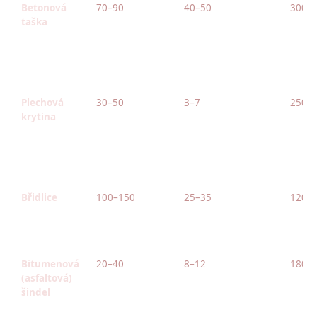
Betonová
70–90
40–50
300–
taška
Plechová
30–50
3–7
250–
krytina
Břidlice
100–150
25–35
1200
Bitumenová
20–40
8–12
180–
(asfaltová)
šindel