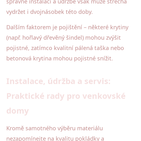
správné instalaci a údržbě však může střecha
vydržet i dvojnásobek této doby.
Dalším faktorem je pojištění – některé krytiny
(např. hořlavý dřevěný šindel) mohou zvýšit
pojistné, zatímco kvalitní pálená taška nebo
betonová krytina mohou pojistné snížit.
Instalace, údržba a servis:
Praktické rady pro venkovské
domy
Kromě samotného výběru materiálu
nezapomínejte na kvalitu pokládky a