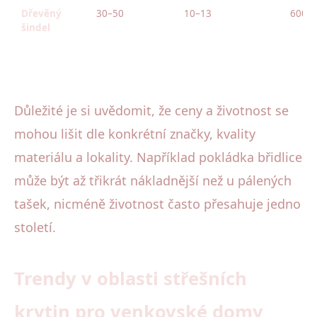
Dřevěný
30–50
10–13
600–
šindel
Důležité je si uvědomit, že ceny a životnost se
mohou lišit dle konkrétní značky, kvality
materiálu a lokality. Například pokládka břidlice
může být až třikrát nákladnější než u pálených
tašek, nicméně životnost často přesahuje jedno
století.
Trendy v oblasti střešních
krytin pro venkovské domy