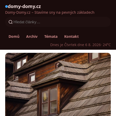
domy-domy.cz
Domy-Domy.cz – Stavíme sny na pevných základech
Domů
Archiv
Témata
Kontakt
Dnes je Čtvrtek dne 6 8. 2026
· 24°C