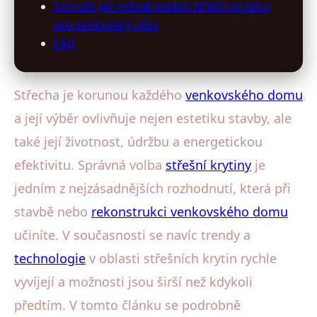
Shrnutí: Jak vybrat ideální střešní krytinu
pro venkovský dům
FAQ
Střecha je korunou každého
venkovského domu
a její výběr ovlivňuje nejen estetiku stavby, ale
také její životnost, údržbu a energetickou
efektivitu. Správná volba
střešní krytiny
je
jedním z nejzásadnějších rozhodnutí, která při
stavbě nebo
rekonstrukci venkovského domu
učiníte. V současnosti se navíc trendy a
technologie
v oblasti střešních krytin rychle
vyvíjejí a možnosti jsou širší než kdykoli
předtím. V tomto článku se podrobně