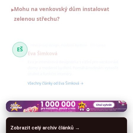
Mohu na venkovský dům instalovat
▸
zelenou střechu?
Interiérový design, moderní bydlení
119 článků
EŠ
Eva Šimková
Eva je interiérová designérka s vášní pro venkovské
domy a moderní bydlení. Pomáhá rodinám vytvořit
útulné a funkční interiéry.
Všechny články od Eva Šimková →
Zobrazit celý archiv článků →