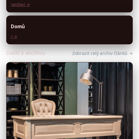
/archiv/ →
Domů
/ →
Další z archivu
Zobrazit celý archiv článků →