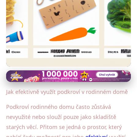
Údržba a renovace venkovského domu
Transformujte Podkroví: Od
Jak efektivně využít podkroví v rodinném domě
Skladiště k Životnímu Prostoru!
Podkroví rodinného domu často zůstává
24. 5. 2025
· 4 min čtení · Autor: Aleš Beneš
nevyužité nebo slouží pouze jako skladiště
starých věcí. Přitom se jedná o prostor, který
nabízí řadu možností pro jeho
efektivní
využití.