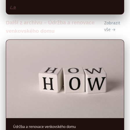
/ →
Další z archivu – Údržba a renovace
Zobrazit
vše →
venkovského domu
Údržba a renovace venkovského domu