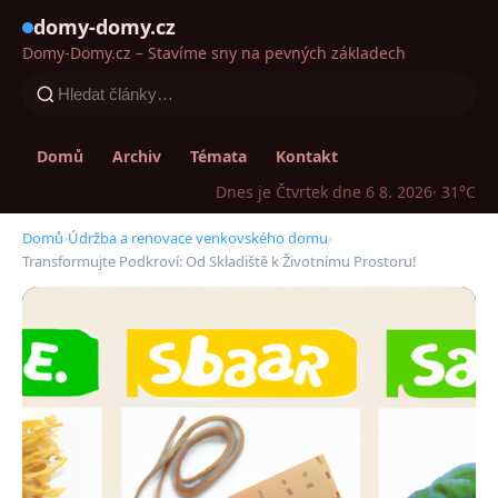
domy-domy.cz
Domy-Domy.cz – Stavíme sny na pevných základech
Domů
Archiv
Témata
Kontakt
Dnes je Čtvrtek dne 6 8. 2026
· 31°C
Domů
›
Údržba a renovace venkovského domu
›
Transformujte Podkroví: Od Skladiště k Životnímu Prostoru!