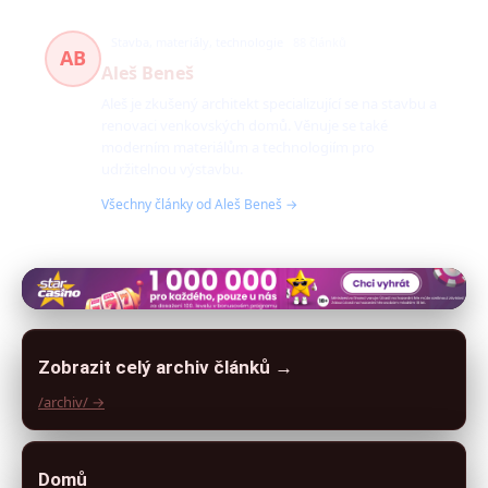
Stavba, materiály, technologie
88 článků
AB
Aleš Beneš
Aleš je zkušený architekt specializující se na stavbu a
renovaci venkovských domů. Věnuje se také
moderním materiálům a technologiím pro
udržitelnou výstavbu.
Všechny články od Aleš Beneš →
Zobrazit celý archiv článků →
/archiv/ →
Domů