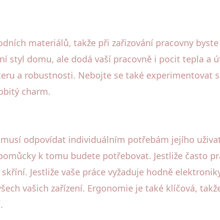
odních materiálů, takže při zařizování pracovny byst
lní styl domu, ale dodá vaší pracovně i pocit tepla a
teru a robustnosti. Nebojte se také experimentovat
obitý charm.
musí odpovídat individuálním potřebám jejího uživat
pomůcky k tomu budete potřebovat. Jestliže často pra
kříní. Jestliže vaše práce vyžaduje hodně elektroniky
ech vašich zařízení. Ergonomie je také klíčová, takže
.