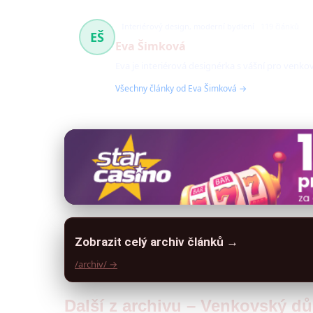
Interiérový design, moderní bydlení
119 článků
EŠ
Eva Šimková
Eva je interiérová designérka s vášní pro venk
Všechny články od Eva Šimková →
Zobrazit celý archiv článků →
/archiv/ →
Další z archivu – Venkovský dů