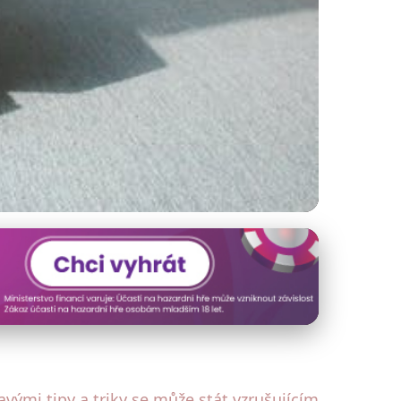
Venkovském Domě
vými tipy a triky se může stát vzrušujícím