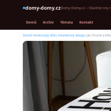
domy-domy.cz
Domy-Domy.cz – Stavíme sny 
Domů
Archiv
Témata
Kontakt
Domů
›
Venkovský dům: Interiérový design
›
Jak Útulně a Ef