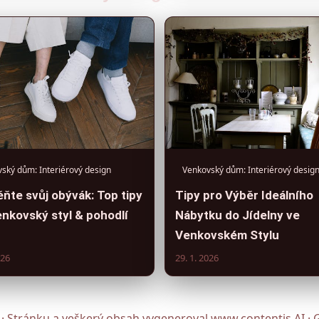
ský dům: Interiérový design
Venkovský dům: Interiérový desig
ňte svůj obývák: Top tipy
Tipy pro Výběr Ideálního
enkovský styl & pohodlí
Nábytku do Jídelny ve
Venkovském Stylu
026
29. 1. 2026
 · Stránku a veškerý obsah vygeneroval
www.contentis.AI
·