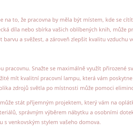
e na to, že pracovna by měla být místem, kde se cítí
cká díla nebo sbírka vašich oblíbených knih, může pr
 barvu a svěžest, a zároveň zlepšit kvalitu vzduchu v
u pracovnu. Snažte se maximálně využít přirozené sv
žité mít kvalitní pracovní lampu, která vám poskytne 
ka zdrojů světla po místnosti může pomoci eliminova
ůže stát příjemným projektem, který vám na oplátku 
teriálů, správným výběrem nábytku a osobními doteky
uladu s venkovským stylem vašeho domova.