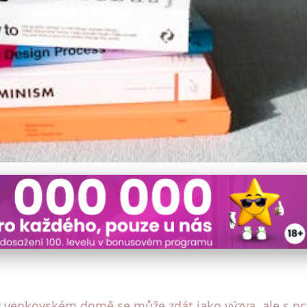
ivně Zařídit Pracovnu ve 
 venkovském domě se může zdát jako výzva, ale s pra