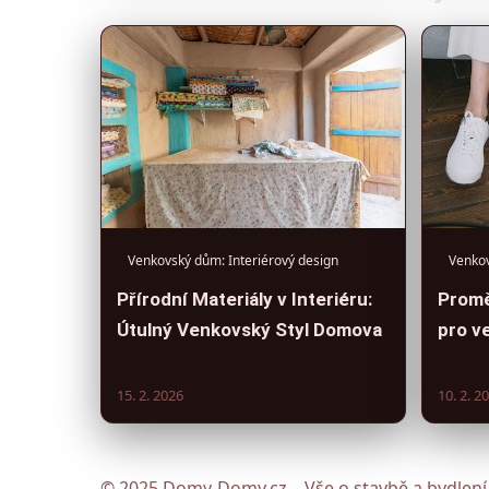
Venkovský dům: Interiérový design
Venkov
Přírodní Materiály v Interiéru:
Promě
Útulný Venkovský Styl Domova
pro v
15. 2. 2026
10. 2. 2
© 2025 Domy-Domy.cz – Vše o stavbě a bydlení