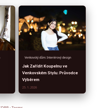
n
Venkovský dům: Interiérový design
Jak Zařídit Koupelnu ve
Venkovském Stylu: Průvodce
Výběrem
25. 1. 2026
GDPR
·
Terms