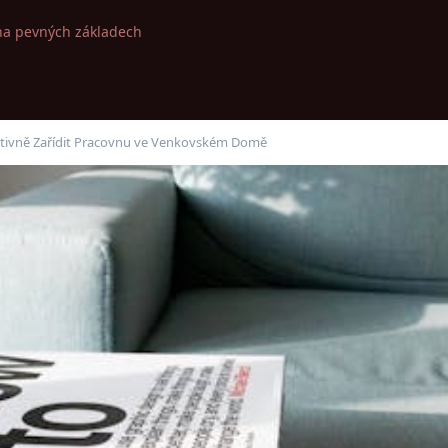
na pevných základech
ektivně Zařídit Pracovnu ve Venkovském Domě