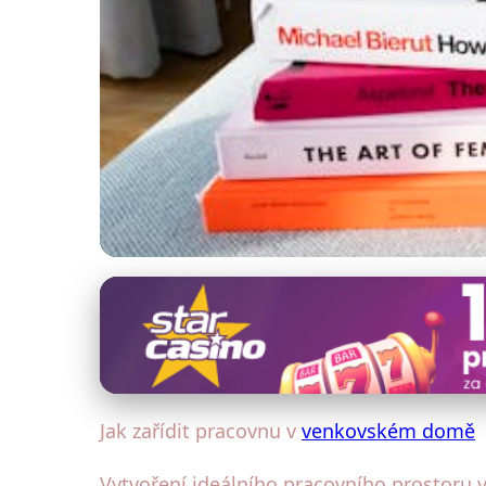
Venkovský dům: Interiérový design
Jak Útulně a Efekt
23. 1. 2026
· 5 min čtení · Autor: Eva Šimková
Jak zařídit pracovnu v
venkovském domě
Vytvoření ideálního pracovního prostoru v