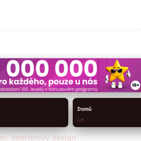
ovské domy a moderní bydlení. Pomáhá rodinám vytvořit útulné a funkční int
Domů
/ →
m: Interiérový design