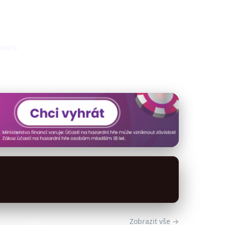
eriéry.
Zobrazit vše →