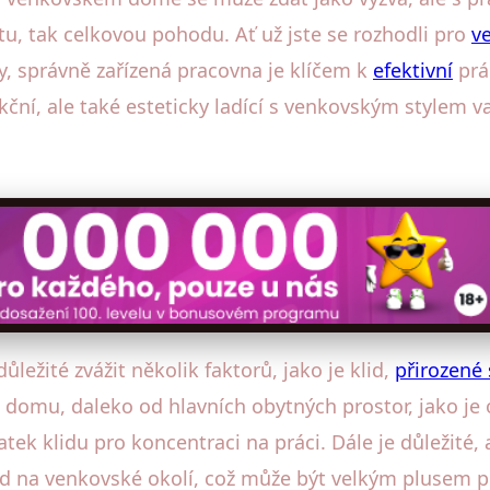
itu, tak celkovou pohodu. Ať už jste se rozhodli pro
v
y, správně zařízená pracovna je klíčem k
efektivní
prá
nkční, ale také esteticky ladící s venkovským stylem
ůležité zvážit několik faktorů, jako je klid,
přirozené 
i domu, daleko od hlavních obytných prostor, jako je
tek klidu pro koncentraci na práci. Dále je důležité
hled na venkovské okolí, což může být velkým plusem p