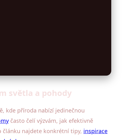
um světla a pohody
, kde příroda nabízí jedinečnou
omy
často čelí výzvám, jak efektivně
o článku najdete konkrétní tipy,
inspirace