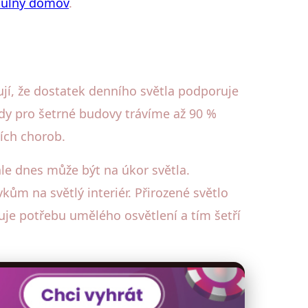
tulný domov
.
ují, že dostatek denního světla podporuje
ady pro šetrné budovy trávíme až 90 %
ních chorob.
le dnes může být na úkor světla.
m na světlý interiér. Přirozené světlo
žuje potřebu umělého osvětlení a tím šetří