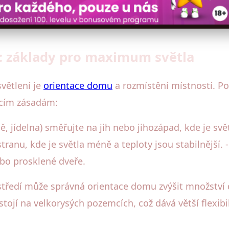
: základy pro maximum světla
větlení je
orientace domu
a rozmístění místností. Po
ícím zásadám:
, jídelna) směřujte na jih nebo jihozápad, kde je svět
stranu, kde je světla méně a teploty jsou stabilnější. 
ebo prosklené dveře.
středí může správná orientace domu zvýšit množství 
ojí na velkorysých pozemcích, což dává větší flexibi