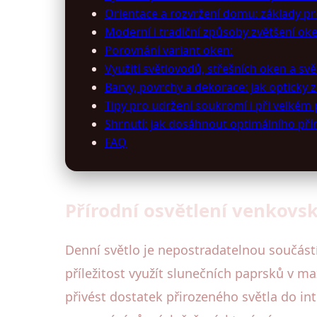
Orientace a rozvržení domu: základy p
Moderní i tradiční způsoby zvětšení oke
Porovnání variant oken:
Využití světlovodů, střešních oken a svě
Barvy, povrchy a dekorace: jak opticky z
Tipy pro udržení soukromí i při velkém 
Shrnutí: jak dosáhnout optimálního pří
FAQ
Přírodní osvětlení venkovs
Denní světlo je nepostradatelnou součást
příležitost využít slunečních paprsků v m
přivést dostatek přirozeného světla do int