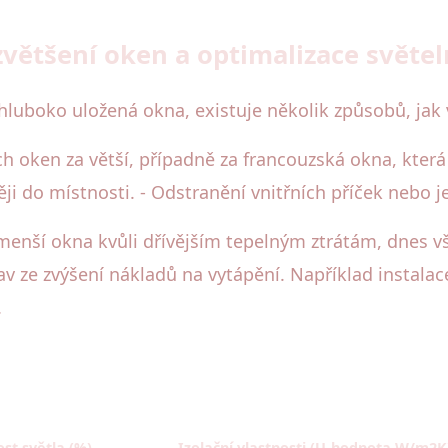
zvětšení oken a optimalizace světel
luboko uložená okna, existuje několik způsobů, jak vý
 oken za větší, případně za francouzská okna, která p
ji do místnosti. - Odstranění vnitřních příček nebo 
menší okna kvůli dřívějším tepelným ztrátám, dnes 
v ze zvýšení nákladů na vytápění. Například instalace
.
st světla (%)
Izolační vlastnosti (U-hodnota W/m2K