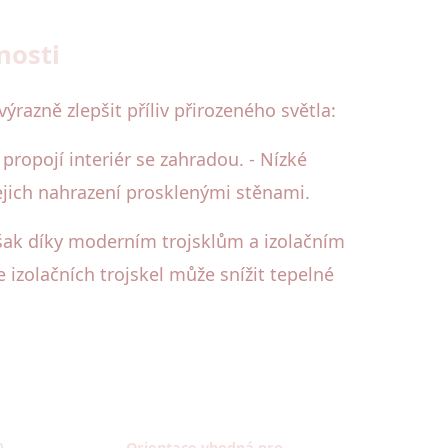
nosti
razně zlepšit příliv přirozeného světla:
ropojí interiér se zahradou. - Nízké
jejich nahrazení prosklenými stěnami.
však díky moderním trojsklům a izolačním
 izolačních trojskel může snížit tepelné
)
Orientace vhodná pro