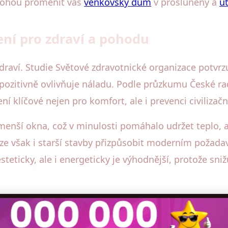
omohou proměnit váš
venkovský dům
v prosluněný a
ú
ní pro zdraví a pohodu
zdraví. Studie Světové zdravotnické organizace potvrz
 pozitivně ovlivňuje náladu. Podle průzkumu České r
ení klíčové nejen pro komfort, ale i prevenci civilizač
menší okna, což v minulosti pomáhalo udržet teplo, a
 však i starší stavby přizpůsobit moderním požadavků
teticky, ale i energeticky je výhodnější, protože sni