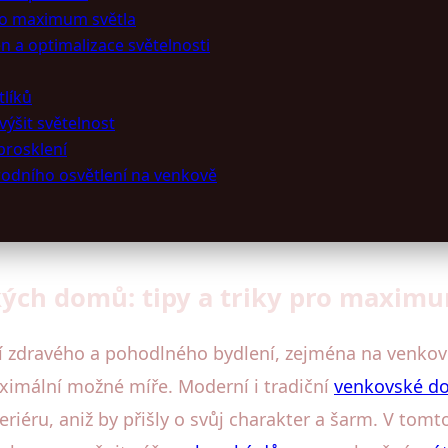
ro maximum světla
n a optimalizace světelnosti
tlíků
výšit světelnost
prosklení
rodního osvětlení na venkově
kých domů: tipy a triky pro maxim
í zdravého a pohodlného bydlení, zejména na venkově
aximální možné míře. Moderní i tradiční
venkovské d
eriéru, aniž by přišly o svůj charakter a šarm. V tomt