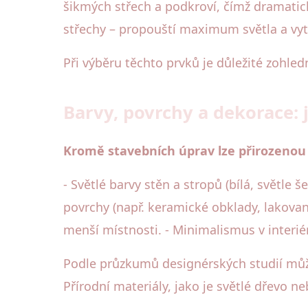
šikmých střech a podkroví, čímž dramatick
střechy – propouští maximum světla a vyt
Při výběru těchto prvků je důležité zohledni
Barvy, povrchy a dekorace: j
Kromě stavebních úprav lze přirozenou 
- Světlé barvy stěn a stropů (bílá, světle 
povrchy (např. keramické obklady, lakované 
menší místnosti. - Minimalismus v interi
Podle průzkumů designérských studií může 
Přírodní materiály, jako je světlé dřevo 