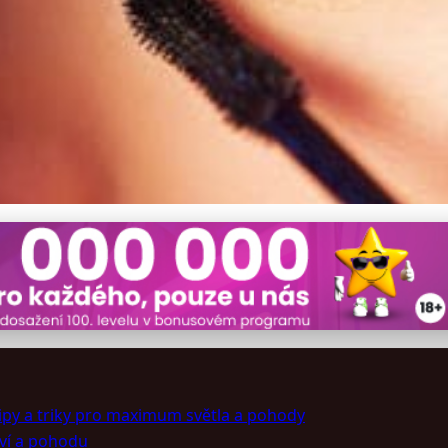
zené světlo ve venkovském 
ipy a triky pro maximum světla a pohody
ví a pohodu