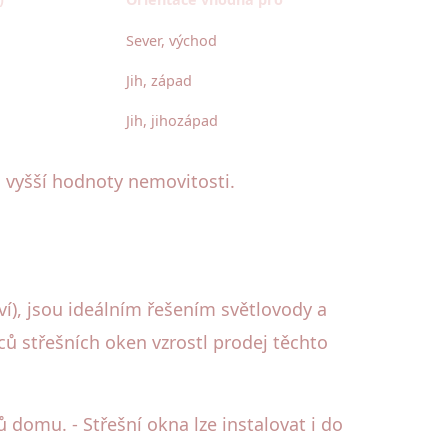
Sever, východ
Jih, západ
Jih, jihozápad
 a vyšší hodnoty nemovitosti.
í), jsou ideálním řešením světlovody a
ců střešních oken vzrostl prodej těchto
 domu. - Střešní okna lze instalovat i do