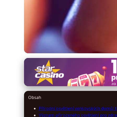
domy-domy.cz
Maximalizujte přiro
17. 3. 2026
· 10 min čtení · Autor: Michaela Kratochvílová
Obsah
Přírodní osvětlení venkovských domů: t
Význam přirozeného osvětlení pro zdra