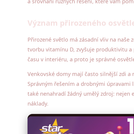
a srovnání různých řešení, které vám p
Význam přirozeného osvětle
Přirozené světlo má zásadní vliv na naše 
tvorbu vitamínu D, zvyšuje produktivitu a
času v interiéru, a proto je správné osvětl
Venkovské domy mají často silnější zdi a 
Správným řešením a drobnými úpravami lze
také nenahradí žádný umělý zdroj: nejen es
náklady.