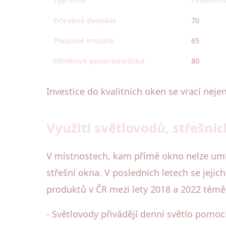
Dřevěné dvojsklo
70
Plastové trojsklo
65
Hliníkové panoramatické
80
Investice do kvalitních oken se vrací neje
Využití světlovodů, střešníc
V místnostech, kam přímé okno nelze umís
střešní okna. V posledních letech se jejic
produktů v ČR mezi lety 2018 a 2022 témě
- Světlovody přivádějí denní světlo pomocí