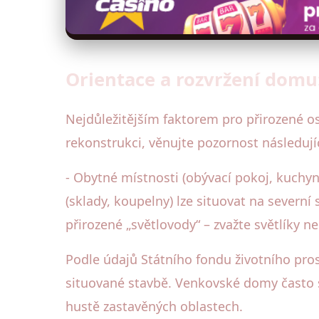
Orientace a rozvržení domu
Nejdůležitějším faktorem pro přirozené os
rekonstrukci, věnujte pozornost následuj
- Obytné místnosti (obývací pokoj, kuchyně
(sklady, koupelny) lze situovat na severní 
přirozené „světlovody“ – zvažte světlíky n
Podle údajů Státního fondu životního pro
situované stavbě. Venkovské domy často st
hustě zastavěných oblastech.