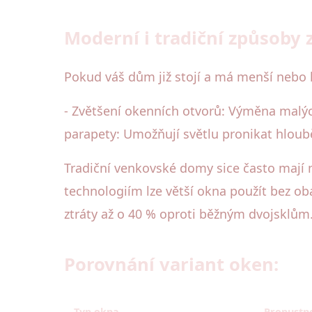
Moderní i tradiční způsoby 
Pokud váš dům již stojí a má menší nebo h
- Zvětšení okenních otvorů: Výměna malých
parapety: Umožňují světlu pronikat hloubě
Tradiční venkovské domy sice často mají 
technologiím lze větší okna použít bez oba
ztráty až o 40 % oproti běžným dvojsklům
Porovnání variant oken:
Typ okna
Propustno