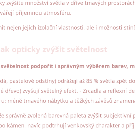
y zvýšíte množství světla v dříve tmavých prostorách.
vářejí příjemnou atmosféru.
t nejen jejich izolační vlastnosti, ale i možnosti stín
ak opticky zvýšit světelnost
světelnost podpořit i správným výběrem barev, ma
šedá, pastelové odstíny) odrážejí až 85 % světla zpět d
dřevo) zvyšují světelný efekt. - Zrcadla a reflexní de
éru: méně tmavého nábytku a těžkých závěsů znamená 
správně zvolená barevná paleta zvýšit subjektivní po
nebo kámen, navíc podtrhují venkovský charakter a p