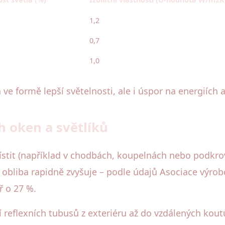
1,2
0,7
1,0
n ve formě lepší světelnosti, ale i úspor na energiích
h oken a světlíků
tit (například v chodbách, koupelnách nebo podkrov
h obliba rapidně zvyšuje – podle údajů Asociace výrob
ř o 27 %.
 reflexních tubusů z exteriéru až do vzdálených koutů