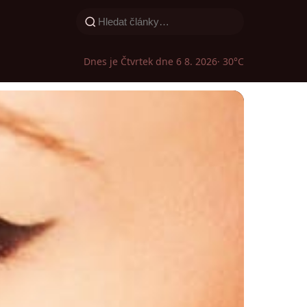
Dnes je Čtvrtek dne 6 8. 2026
· 30°C