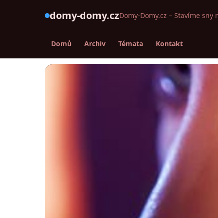
domy-domy.cz
Domy-Domy.cz – Stavíme sny 
Domů
Archiv
Témata
Kontakt