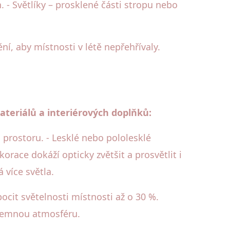
 - Světlíky – prosklené části stropu nebo
ění, aby místnosti v létě nepřehřívaly.
teriálů a interiérových doplňků:
o prostoru. - Lesklé nebo pololesklé
korace dokáží opticky zvětšit a prosvětlit i
více světla.
cit světelnosti místnosti až o 30 %.
říjemnou atmosféru.