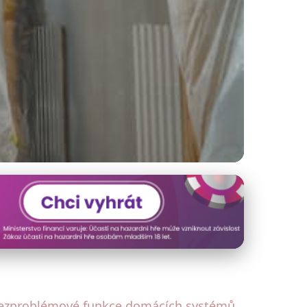
 Domě: Tipy & Triky
ezproblémové funkce domácích systémů