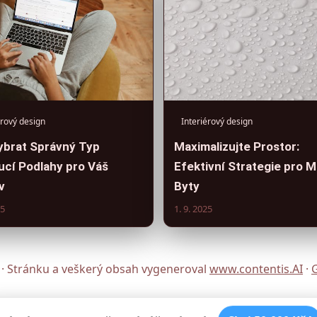
érový design
Interiérový design
ybrat Správný Typ
Maximalizujte Prostor:
ucí Podlahy pro Váš
Efektivní Strategie pro M
v
Byty
25
1. 9. 2025
 · Stránku a veškerý obsah vygeneroval
www.contentis.AI
·