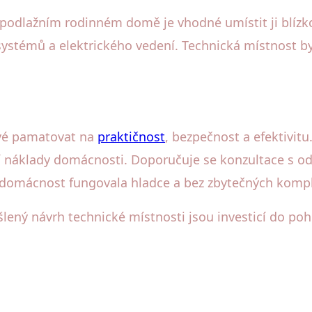
upodlažním rodinném domě je vhodné umístit ji blízk
systémů a elektrického vedení. Technická místnost 
čové pamatovat na
praktičnost
, bezpečnost a efektivit
í náklady domácnosti. Doporučuje se konzultace s o
 domácnost fungovala hladce a bez zbytečných kompl
ený návrh technické místnosti jsou investicí do poh