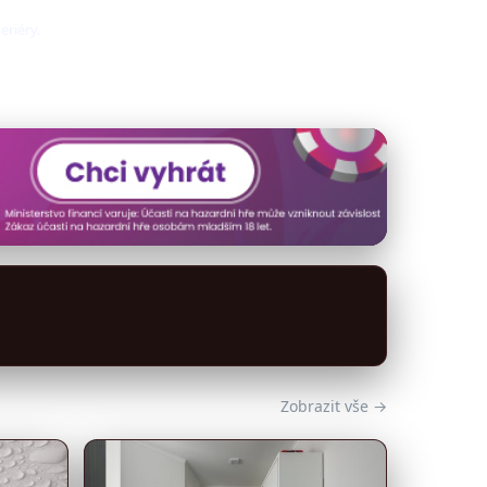
eriéry.
Zobrazit vše →