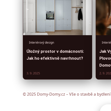
Interiérový design
Interi
Úložný prostor v domácnosti:
Jak V
Jak ho efektivně navrhnout?
Plovo
Domo
3. 9. 2025
2. 9. 20
© 2025 Domy-Domy.cz – Vše o stavbě a bydlení