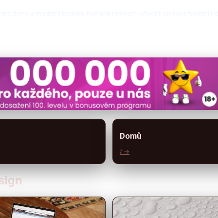
ovské domy a moderní bydlení. Pomáhá rodinám vytvořit útulné a funkční int
Domů
/ →
esign