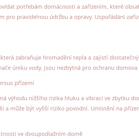
ovídat potřebám domácnosti a zařízením, které obsah
m pro pravidelnou údržbu a opravy. Uspořádání zaříze
 která zabraňuje hromadění tepla a zajistí dostatečn
ímače úniku vody, jsou nezbytná pro ochranu domova 
ersus přízemí
á výhodu nižšího rizika hluku a vibrací ve zbytku d
í a může být vyšší riziko povodní. Umístění na přízem
ístnosti ve dvoupodlažním domě