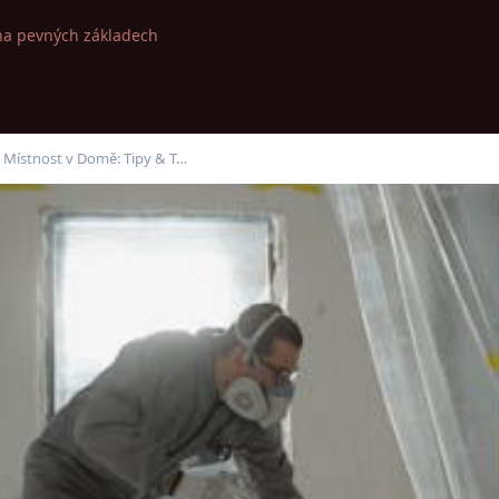
na pevných základech
u Místnost v Domě: Tipy & T…