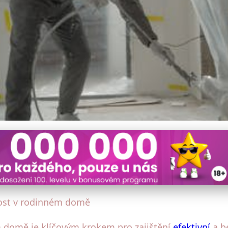
vat Technickou Místnost v
nost v rodinném domě
m domě je klíčovým krokem pro zajištění
efektivní
a b