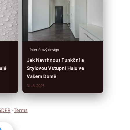
Interiérový design
Jak Navrhnout Funkční a
alé
Stylovou Vstupní Halu ve
Vašem Domě
31. 8. 2025
GDPR
·
Terms