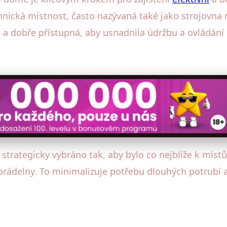
echnická místnost, často nazývaná také jako strojovna
á a dobře přístupná, aby usnadnila údržbu a ovládán
strategicky vybráno tak, aby bylo co nejblíže k míst
prádelny. To minimalizuje potřebu dlouhých potrubí a