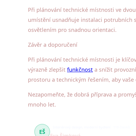
Při plánování technické místnosti ve dvo
umístění usnadňuje instalaci potrubních 
osvětlením pro snadnou orientaci.
Závěr a doporučení
Při plánování technické místnosti je klí
výrazně zlepšit
funkčnost
a snížit provozn
prostoru a technickým řešením, aby vaše
Nezapomeňte, že dobrá příprava a promyšl
mnoho let.
Interiérový design, moderní bydlení
119 článků
EŠ
Eva Šimková