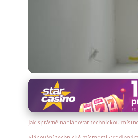
Interiérový design
Jak Efektivně Pláno
23. 6. 2025
· 4 min čtení · Autor: Eva Šimková
Jak správně naplánovat technickou míst
Plánování technické místnosti v rodinné