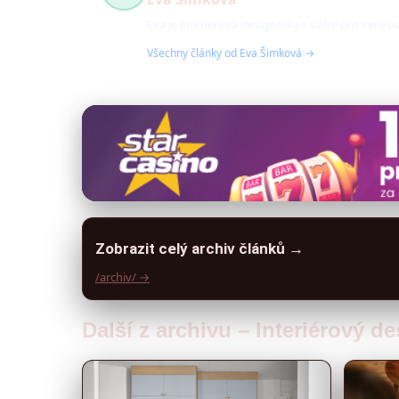
Eva je interiérová designérka s vášní pro venk
Všechny články od Eva Šimková →
Zobrazit celý archiv článků →
/archiv/ →
Další z archivu – Interiérový d