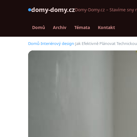
domy-domy.cz
Domy-Domy.cz – Stavíme sny 
Domů
Archiv
Témata
Kontakt
Domů
›
Interiérový design
›
Jak Efektivně Plánovat Technicko