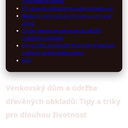
a obnovovat nátěry
Při obnově nátěru postupujte následovně:
Moderní technologie a inovace v ochraně
dřeva
Chyby, kterým se vyhnout při údržbě
dřevěných obkladů
Shrnutí: Jak prodloužit životnost dřevěných
obkladů venkovského domu
FAQ
Venkovský dům a údržba
dřevěných obkladů: Tipy a triky
pro dlouhou životnost