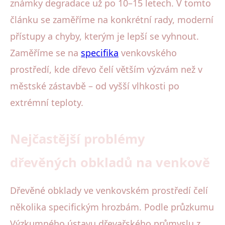
známky degradace už po 10–15 letech. V tomto
článku se zaměříme na konkrétní rady, moderní
přístupy a chyby, kterým je lepší se vyhnout.
Zaměříme se na
specifika
venkovského
prostředí, kde dřevo čelí větším výzvám než v
městské zástavbě – od vyšší vlhkosti po
extrémní teploty.
Nejčastější problémy
dřevěných obkladů na venkově
Dřevěné obklady ve venkovském prostředí čelí
několika specifickým hrozbám. Podle průzkumu
Výzkumného ústavu dřevařského průmyslu z