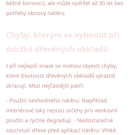
běžné borovici), ale může vydržet až 30 let bez
potřeby obnovy nátěru.
Chyby, kterým se vyhnout při
údržbě dřevěných obkladů
I při nejlepší snaze se mohou objevit chyby,
které životnost dřevěných obkladů výrazně
zkracují. Mezi nejčastější patří:
- Použití nevhodného nátěru: Například
interiérové laky nejsou určeny pro venkovní
použití a rychle degradují. - Nedostatečné
zaschnutí dřeva před aplikací nátěru: Vlhké