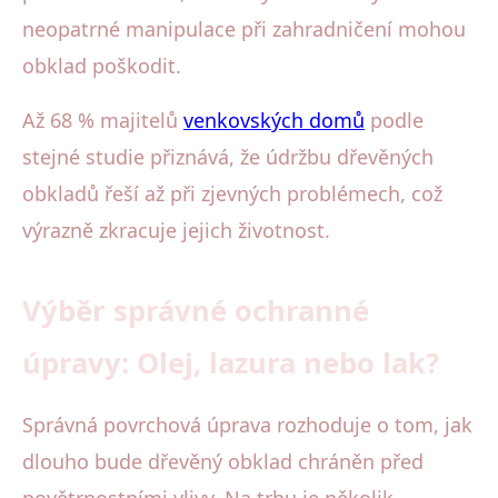
neopatrné manipulace při zahradničení mohou
obklad poškodit.
Až 68 % majitelů
venkovských domů
podle
stejné studie přiznává, že údržbu dřevěných
obkladů řeší až při zjevných problémech, což
výrazně zkracuje jejich životnost.
Výběr správné ochranné
úpravy: Olej, lazura nebo lak?
Správná povrchová úprava rozhoduje o tom, jak
dlouho bude dřevěný obklad chráněn před