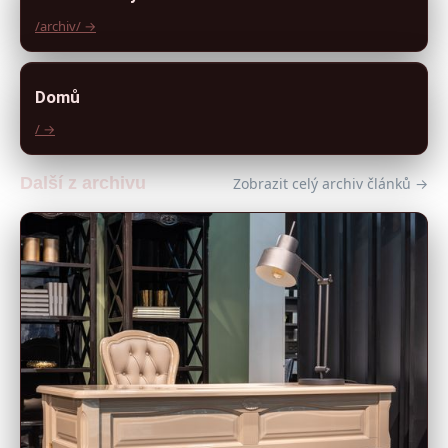
/archiv/ →
Domů
/ →
Další z archivu
Zobrazit celý archiv článků →