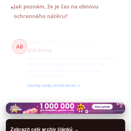
Jak poznám, že je čas na obnovu
▸
ochranného nátěru?
Stavba, materiály, technologie
88 článků
AB
Aleš Beneš
Aleš je zkušený architekt specializující se na stavbu a
renovaci venkovských domů. Věnuje se také
moderním materiálům a technologiím pro
udržitelnou výstavbu.
Všechny články od Aleš Beneš →
Zobrazit celý archiv článků →