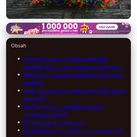
domy-domy.cz
Jak udržovat dřevěné obklady
Obsah
venkovského domu pro dlouhou
Venkovský dům a údržba dřevěných
životnost
obkladů: Tipy a triky pro dlouhou životnost
Nejčastější problémy dřevěných obkladů na
16. 5. 2026
· 10 min čtení · Autor: Aleš Beneš
venkově
Výběr správné ochranné úpravy: Olej, lazura
nebo lak?
Proč a jak často provádět kontrolu
dřevěných obkladů
Při kontrole se zaměřte na:
Praktické tipy pro údržbu: Jak správně čistit