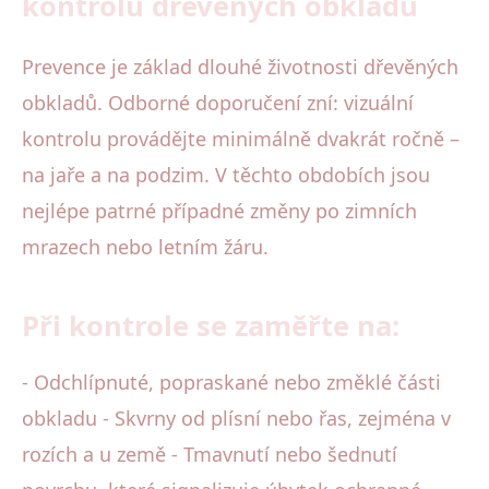
kontrolu dřevěných obkladů
Prevence je základ dlouhé životnosti dřevěných
obkladů. Odborné doporučení zní: vizuální
kontrolu provádějte minimálně dvakrát ročně –
na jaře a na podzim. V těchto obdobích jsou
nejlépe patrné případné změny po zimních
mrazech nebo letním žáru.
Při kontrole se zaměřte na:
- Odchlípnuté, popraskané nebo změklé části
obkladu - Skvrny od plísní nebo řas, zejména v
rozích a u země - Tmavnutí nebo šednutí