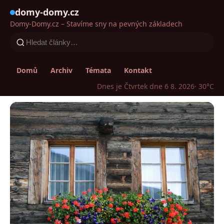
domy-domy.cz
Domy-Domy.cz – Stavíme sny na pevných základech
Domů
Archiv
Témata
Kontakt
Dnes je Čtvrtek dne 6 8. 2026
· 30°C