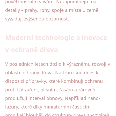
povětrnostním vlivům. Nezapomínejte na
detaily – prahy, rohy, spoje a místa u země
vyžadují zvýšenou pozornost.
Moderní technologie a inovace
v ochraně dřeva
V posledních letech došlo k výraznému rozvoji v
oblasti ochrany dřeva. Na trhu jsou dnes k
dispozici přípravky, které kombinují ochranu
proti UV záření, plísním, řasám a zároveň
prodlužují interval obnovy. Například nano-
lazury, které díky miniaturním částicím
pronikají hlouběji do struktury dřeva a vytvářejí