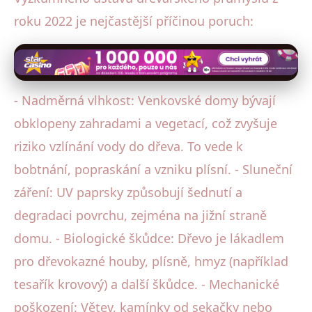
roku 2022 je nejčastější příčinou poruch:
- Nadměrná vlhkost: Venkovské domy bývají
obklopeny zahradami a vegetací, což zvyšuje
riziko vzlínání vody do dřeva. To vede k
bobtnání, popraskání a vzniku plísní. - Sluneční
záření: UV paprsky způsobují šednutí a
degradaci povrchu, zejména na jižní straně
domu. - Biologické škůdce: Dřevo je lákadlem
pro dřevokazné houby, plísně, hmyz (například
tesařík krovový) a další škůdce. - Mechanické
poškození: Větev, kamínky od sekačky nebo