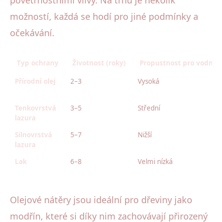
povětrnostními vlivy. Na trhu je několik
možností, každá se hodí pro jiné podmínky a
očekávání.
Typ ochrany
Životnost (roky)
Propustnost pro vodní 
Přírodní olej
2–3
Vysoká
Tenkovrstvá
3–5
Střední
lazura
Silnovrstvá
5–7
Nižší
lazura
Lak
6–8
Velmi nízká
Olejové nátěry jsou ideální pro dřeviny jako
modřín, které si díky nim zachovávají přirozený