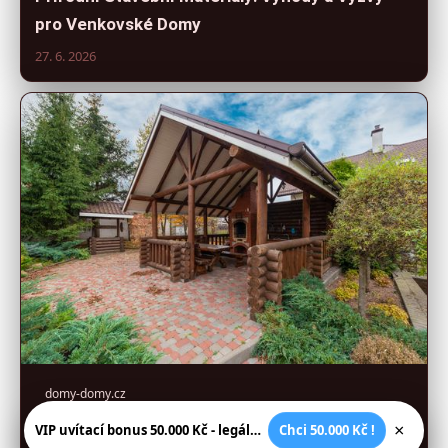
pro Venkovské Domy
27. 6. 2026
domy-domy.cz
Návod pro Vyběr Materiálů a Plánování
×
VIP uvítací bonus 50.000 Kč - legální české kasíno
Chci 50.000 Kč !