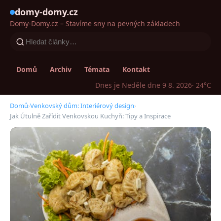
domy-domy.cz
Domy-Domy.cz – Stavíme sny na pevných základech
Domů
Archiv
Témata
Kontakt
Dnes je Neděle dne 9 8. 2026
· 24°C
Domů
›
Venkovský dům: Interiérový design
›
Jak Útulně Zařídit Venkovskou Kuchyň: Tipy a Inspirace