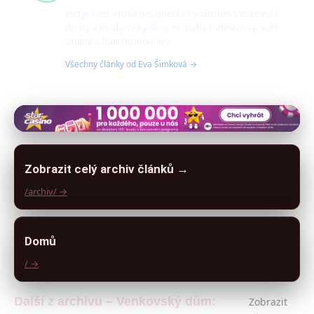
Eva je interiérová designérka s vášní pro venkovské
domy a moderní bydlení. Pomáhá rodinám vytvořit
útulné a funkční interiéry.
Všechny články od Eva Šimková →
Zobrazit celý archiv článků →
/archiv/ →
Domů
/ →
Další z archivu – Venkovský dům:
Zobrazit