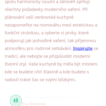
spolu harmonicky souzní a zároveň splňují
všechny požadavky moderního vaření. Při
plánování vaší venkovské kuchyně
nezapomeňte na rovnováhu mezi estetickou a
funkční stránkou, a vyberte si prvky, které
podporují jak pohodlné vaření, tak příjemnou
atmosféru pro rodinné setkávání.
Inspirujte
se
tradicí, ale nebojte se přizpůsobit moderní
životní styl. Vaše kuchyně by měla být místem,
kde se budete cítit šťastně a kde budete s
radostí trávit čas se svými blízkými.
Interiérový design, moderní bydlení
119 článků
EŠ
Eva Šimková