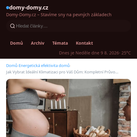
domy-domy.cz
Domy-Domy.cz – Stavíme sny na pevných základech
Domů
Archiv
Témata
Kontakt
Dnes je Neděle dne 9 8. 2026
· 25°C
Domů
›
Energetická efektivita domů
›
Jak Vybrat Ideální Klimatizaci pro Váš Dům: Kompletní Průvo…