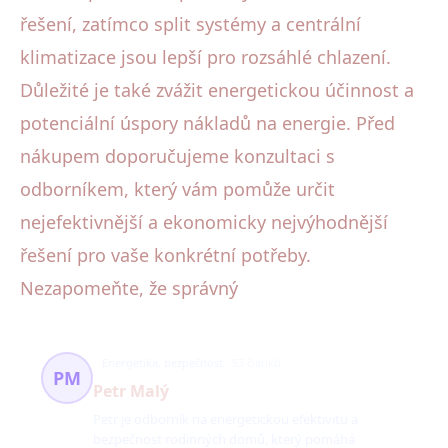
řešení, zatímco split systémy a centrální
klimatizace jsou lepší pro rozsáhlé chlazení.
Důležité je také zvážit energetickou účinnost a
potenciální úspory nákladů na energie. Před
nákupem doporučujeme konzultaci s
odborníkem, který vám pomůže určit
nejefektivnější a ekonomicky nejvýhodnější
řešení pro vaše konkrétní potřeby.
Nezapomeňte, že správný
Energetika, bezpečnost
53 článků
PM
Petr Malý
Petr je odborník na energetickou efektivitu a
bezpečnost rodinných domů, který pomáhá