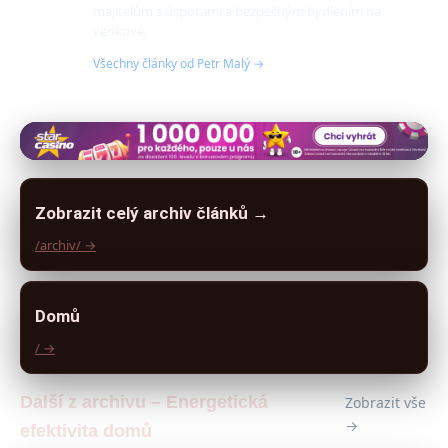
majitelům s úsporami a bezpečným bydlením na
venkově.
Všechny články od Petr Malý →
Zobrazit celý archiv článků →
/archiv/ →
Domů
/ →
Další z archivu – Energetická
Zobrazit vše
→
efektivita domů