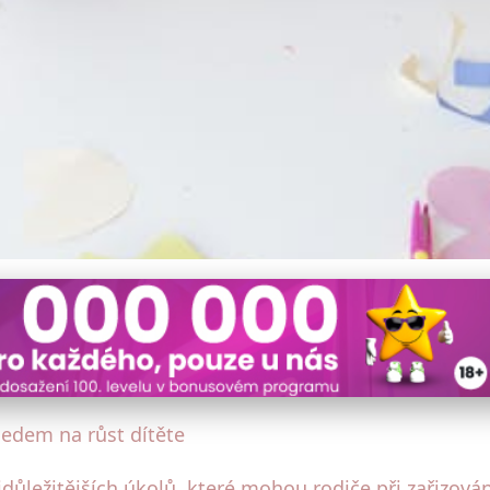
 Pokoj, Který Poroste s Va
ledem na růst dítěte
ůležitějších úkolů, které mohou rodiče při zařizování