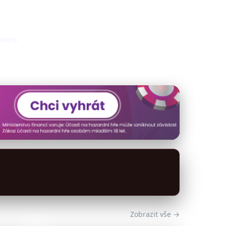
eriéry.
Zobrazit vše →