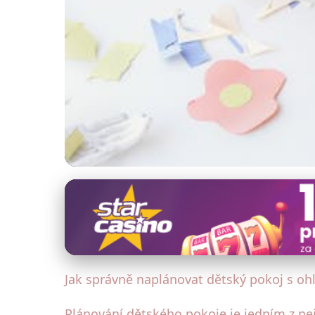
Interiérový design
Jak Vytvořit Dětský
15. 6. 2025
· 4 min čtení · Autor: Eva Šimková
Jak správně naplánovat dětský pokoj s oh
Plánování dětského pokoje je jedním z nejd