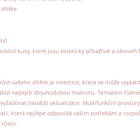
 dítěte
rhů
kční kusy, které jsou esteticky přitažlivé a zároveň 
st vašeho dítěte je investice, která se může vyplati
 nabízí nejlepší dlouhodobou hodnotu. Tématem řízen
vyžadovat častější aktualizace. Multifunkční prostory 
aci, která nejlépe odpovídá vašim potřebám a rozpo
 růstu.