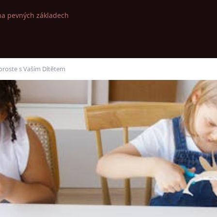
na pevných základech
Poroste s Vaším Dítětem