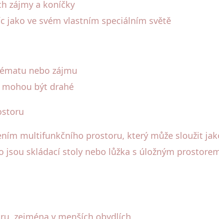
ich zájmy a koníčky
víc jako ve svém vlastním speciálním světě
 tématu nebo zájmu
i mohou být drahé
ostoru
ním multifunkčního prostoru, který může sloužit jako 
o jsou skládací stoly nebo lůžka s úložným prostore
ru, zejména v menších obydlích