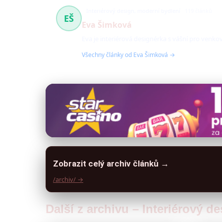
Interiérový design, moderní bydlení
119 článků
EŠ
Eva Šimková
Eva je interiérová designérka s vášní pro venk
Všechny články od Eva Šimková →
Zobrazit celý archiv článků →
/archiv/ →
Další z archivu – Interiérový d