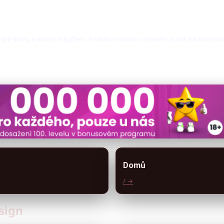
ovské domy a moderní bydlení. Pomáhá rodinám vytvořit útulné a funkční int
Domů
/ →
esign