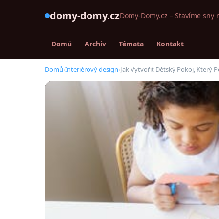
domy-domy.cz
Domy-Domy.cz – Stavíme sny 
Domů
Archiv
Témata
Kontakt
Domů
›
Interiérový design
›
Jak Vytvořit Dětský Pokoj, Který 