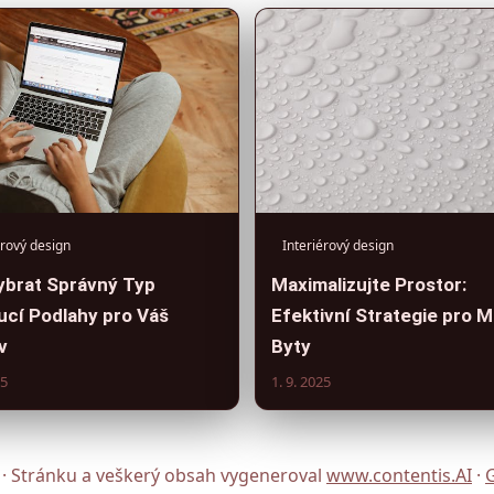
érový design
Interiérový design
ybrat Správný Typ
Maximalizujte Prostor:
ucí Podlahy pro Váš
Efektivní Strategie pro M
v
Byty
25
1. 9. 2025
 · Stránku a veškerý obsah vygeneroval
www.contentis.AI
·