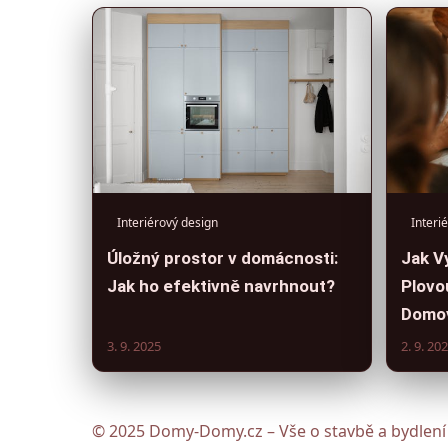
Interiérový design
Interi
Úložný prostor v domácnosti:
Jak V
Jak ho efektivně navrhnout?
Plovo
Domo
3. 9. 2025
2. 9. 20
© 2025 Domy-Domy.cz – Vše o stavbě a bydlení