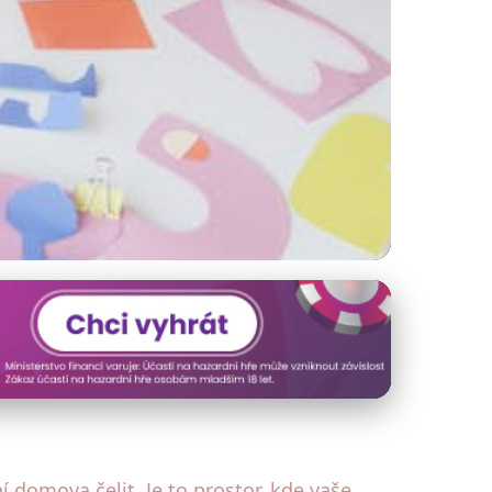
ším Dítětem
 domova čelit. Je to prostor, kde vaše