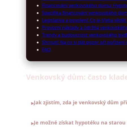
Financování venkovského domu: Hypoték
Specifika financování venkovského do
Legislativa a povolení: Co je třeba vědě
Provozní náklady a údržba venkovského
Trendy a budoucnost venkovského bydle
Shrnutí: Na co si dát pozor při poříze
FAQ
Venkovský dům: často kladen
Jak zjistím, zda je venkovský dům p
▸
Je možné získat hypotéku na starou
▸