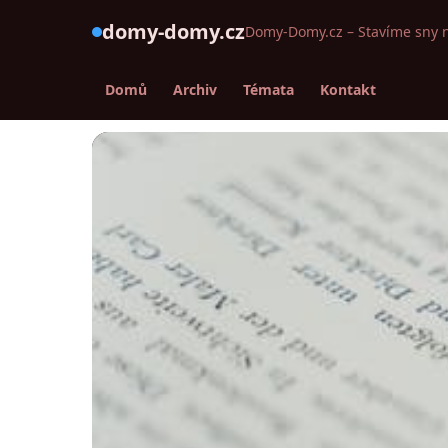
domy-domy.cz
Domy-Domy.cz – Stavíme sny 
Domů
Archiv
Témata
Kontakt