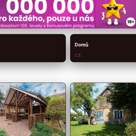
Domů
/ →