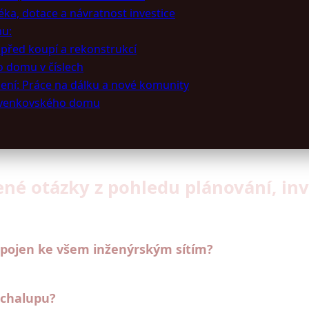
a, dotace a návratnost investice
mu:
t před koupí a rekonstrukcí
 domu v číslech
ní: Práce na dálku a nové komunity
ní venkovského domu
é otázky z pohledu plánování, inve
řipojen ke všem inženýrským sítím?
 chalupu?