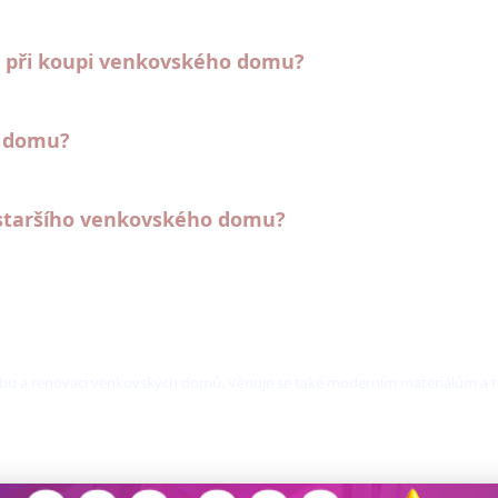
hy při koupi venkovského domu?
o domu?
 a staršího venkovského domu?
 stavbu a renovaci venkovských domů. Věnuje se také moderním materiálům a 