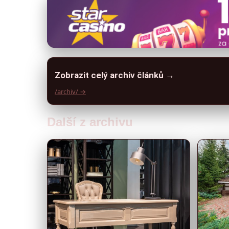
Zobrazit celý archiv článků →
/archiv/ →
Další z archivu