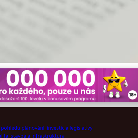
 koupí venkovského domu: 
ohledu plánování, investic a legislativy
ita, stavba a infrastruktura