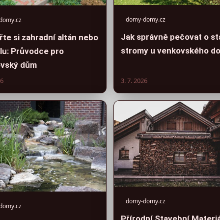
domy-domy.cz
domy.cz
Jak správně pečovat o st
řte si zahradní altán nebo
stromy u venkovského d
lu: Průvodce pro
vský dům
26
3. 7. 2026
domy-domy.cz
domy.cz
Přírodní Stavební Materiá