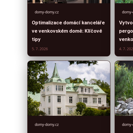
domy-domy.cz
domy-
Optimalizace domácí kanceláře
Vytvo
ve venkovském domě: Klíčové
pergo
tipy
venko
5. 7. 2026
4. 7. 20
domy-domy.cz
domy-