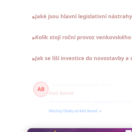
Jaké jsou hlavní legislativní nástra
▸
Kolik stojí roční provoz venkovskéh
▸
Jak se liší investice do novostavby
▸
Stavba, materiály, technologie
88 článků
AB
Aleš Beneš
Aleš je zkušený architekt specializující se na
Všechny články od Aleš Beneš →