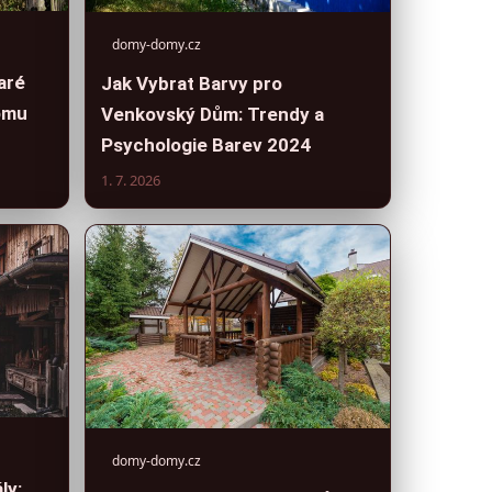
domy-domy.cz
aré
Jak Vybrat Barvy pro
omu
Venkovský Dům: Trendy a
Psychologie Barev 2024
1. 7. 2026
domy-domy.cz
ly: