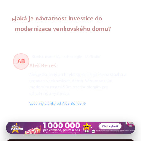
Jaká je návratnost investice do
▸
modernizace venkovského domu?
Stavba, materiály, technologie
88 článků
AB
Aleš Beneš
Aleš je zkušený architekt specializující se na stavbu a
renovaci venkovských domů. Věnuje se také
moderním materiálům a technologiím pro
udržitelnou výstavbu.
Všechny články od Aleš Beneš →