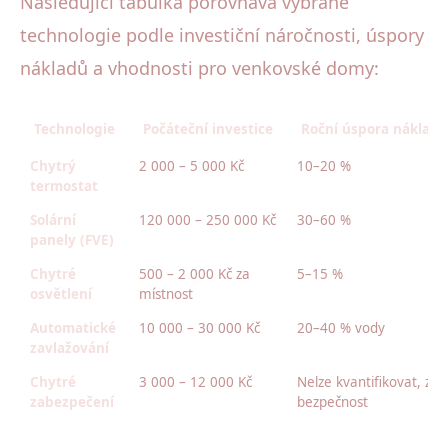
Následující tabulka porovnává vybrané
technologie podle investiční náročnosti, úspory
nákladů a vhodnosti pro venkovské domy:
Technologie
Počáteční investice
Roční úspora nákladů
Chytrý
2 000 – 5 000 Kč
10–20 %
termostat
Solární
120 000 – 250 000 Kč
30–60 %
panely (FVE)
Chytré
500 – 2 000 Kč za
5–15 %
osvětlení
místnost
Automatické
10 000 – 30 000 Kč
20–40 % vody
zavlažování
Chytré
3 000 – 12 000 Kč
Nelze kvantifikovat, zvy
zabezpečení
bezpečnost