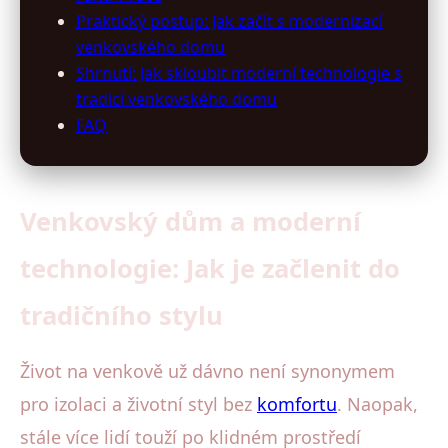
Praktický postup: Jak začít s modernizací
venkovského domu
Shrnutí: Jak skloubit moderní technologie s
tradicí venkovského domu
FAQ
Venkovský dům a moderní
technologie: Jak je začlenit do
tradičního stylu
Život na venkově už dávno není synonymem
pro izolaci a životní styl bez
komfortu
. Naopak,
stále více lidí touží po klidném prostředí