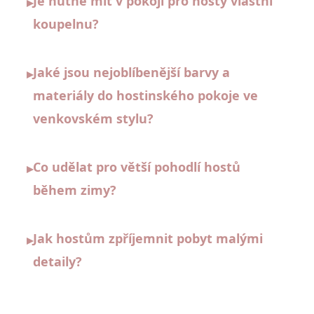
Je nutné mít v pokoji pro hosty vlastní
▸
koupelnu?
Jaké jsou nejoblíbenější barvy a
▸
materiály do hostinského pokoje ve
venkovském stylu?
Co udělat pro větší pohodlí hostů
▸
během zimy?
Jak hostům zpříjemnit pobyt malými
▸
detaily?