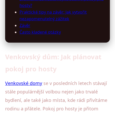
hosty?
Praktické tipy na závěr: Jak vytvořit
nezapomenutelný zážitek
Závěr
Často kladené otázky
Venkovský dům: Jak plánovat
pokoj pro hosty
Venkovské domy
se v posledních letech stávají
stále populárnější volbou nejen jako trvalé
bydlení, ale také jako místa, kde rádi přivítáme
rodinu a přátele. Pokoj pro hosty je přitom