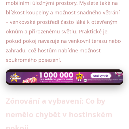
mobilními úložnými prostory. Myslete také na
blízkost koupelny a možnost snadného větrání
– venkovské prostředí často láká k otevřeným
oknům a přirozenému světlu. Praktické je,
pokud pokoj navazuje na venkovní terasu nebo
zahradu, což hostům nabídne možnost
soukromého posezení.
Zónování a vybavení: Co by
nemělo chybět v hostinském
pokoji