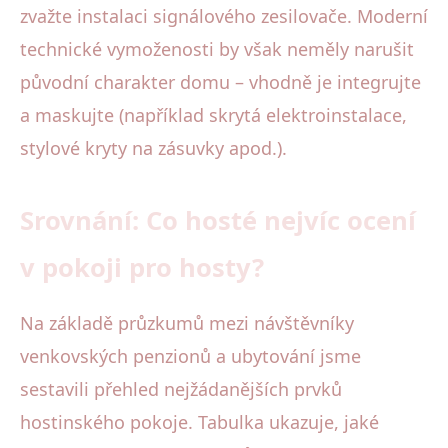
zvažte instalaci signálového zesilovače. Moderní
technické vymoženosti by však neměly narušit
původní charakter domu – vhodně je integrujte
a maskujte (například skrytá elektroinstalace,
stylové kryty na zásuvky apod.).
Srovnání: Co hosté nejvíc ocení
v pokoji pro hosty?
Na základě průzkumů mezi návštěvníky
venkovských penzionů a ubytování jsme
sestavili přehled nejžádanějších prvků
hostinského pokoje. Tabulka ukazuje, jaké