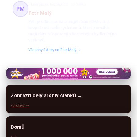
Energetika, bezpečnost
53 článků
PM
Petr Malý
Petr je odborník na energetickou efektivitu a
bezpečnost rodinných domů, který pomáhá
majitelům s úsporami a bezpečným bydlením na
venkově.
Všechny články od Petr Malý →
Zobrazit celý archiv článků →
/archiv/ →
Domů
/ →