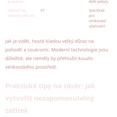
prostory
delší pobyty
Výhled do
47
Specifické
zeleně/zahrady
pro
venkovská
ubytování
Jak je vidět, hosté kladou velký důraz na
pohodlí a soukromí. Moderní technologie jsou
důležité, ale neměly by přehlušit kouzlo
venkovského prostředí.
Praktické tipy na závěr: Jak
vytvořit nezapomenutelný
zážitek