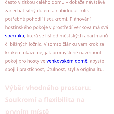
často vizitkou celého domu – dokáže návštěvě
zanechat silný dojem a nabídnout tolik
potřebné pohodlí i soukromí. Plánování
hostinského pokoje v prostředí venkova má svá
specifika
, která se liší od městských apartmánů
či běžných ložnic. V tomto článku vám krok za
krokem ukážeme, jak promyšleně navrhnout
pokoj pro hosty ve
venkovském domě
, abyste
spojili praktičnost, útulnost, styl a originalitu.
Výběr vhodného prostoru:
Soukromí a flexibilita na
prvním místě