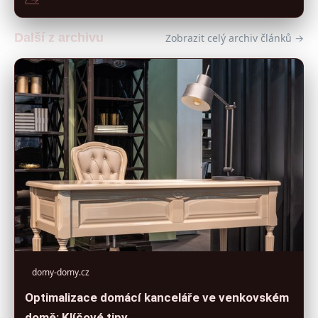
Další z archivu
Zobrazit celý archiv článků →
domy-domy.cz
Optimalizace domácí kanceláře ve venkovském
domě: Klíčové tipy