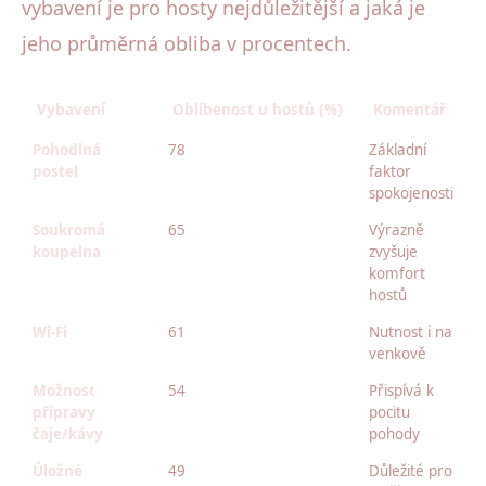
vybavení je pro hosty nejdůležitější a jaká je
jeho průměrná obliba v procentech.
Vybavení
Oblíbenost u hostů (%)
Komentář
Pohodlná
78
Základní
postel
faktor
spokojenosti
Soukromá
65
Výrazně
koupelna
zvyšuje
komfort
hostů
Wi-Fi
61
Nutnost i na
venkově
Možnost
54
Přispívá k
přípravy
pocitu
čaje/kávy
pohody
Úložné
49
Důležité pro