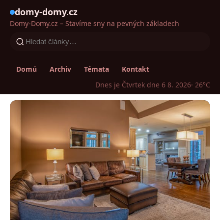
domy-domy.cz
Domy-Domy.cz – Stavíme sny na pevných základech
Domů
Archiv
Témata
Kontakt
Dnes je Čtvrtek dne 6 8. 2026
· 26°C