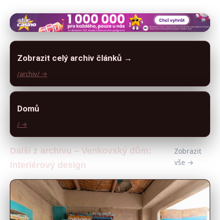
Zobrazit celý archiv článků →
/archiv/ →
Domů
/ →
Další z archivu – Venkovský dům:
Zobrazit
vše →
Interiérový design