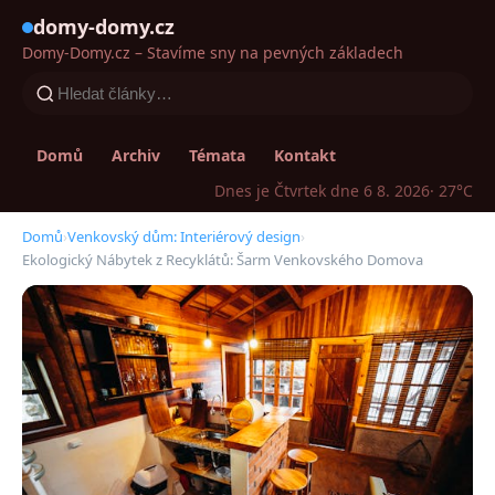
domy-domy.cz
Domy-Domy.cz – Stavíme sny na pevných základech
Domů
Archiv
Témata
Kontakt
Dnes je Čtvrtek dne 6 8. 2026
· 27°C
Domů
›
Venkovský dům: Interiérový design
›
Ekologický Nábytek z Recyklátů: Šarm Venkovského Domova