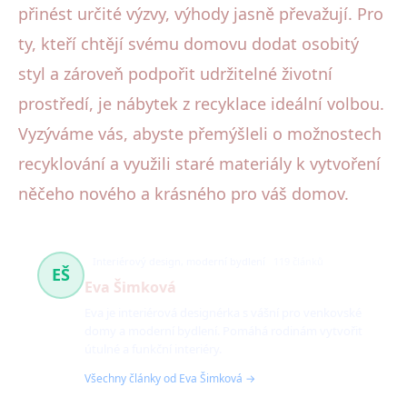
přinést určité výzvy, výhody jasně převažují. Pro
ty, kteří chtějí svému domovu dodat osobitý
styl a zároveň podpořit udržitelné životní
prostředí, je nábytek z recyklace ideální volbou.
Vyzýváme vás, abyste přemýšleli o možnostech
recyklování a využili staré materiály k vytvoření
něčeho nového a krásného pro váš domov.
Interiérový design, moderní bydlení
119 článků
EŠ
Eva Šimková
Eva je interiérová designérka s vášní pro venkovské
domy a moderní bydlení. Pomáhá rodinám vytvořit
útulné a funkční interiéry.
Všechny články od Eva Šimková →