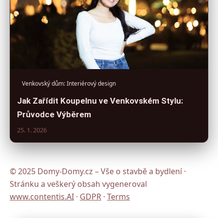
Venkovský dům: Interiérový design
Jak Zařídit Koupelnu ve Venkovském Stylu:
Průvodce Výběrem
25. 1. 2026
© 2025 Domy-Domy.cz – Vše o stavbě a bydlení ·
Stránku a veškerý obsah vygeneroval
www.contentis.AI
·
GDPR
·
Terms