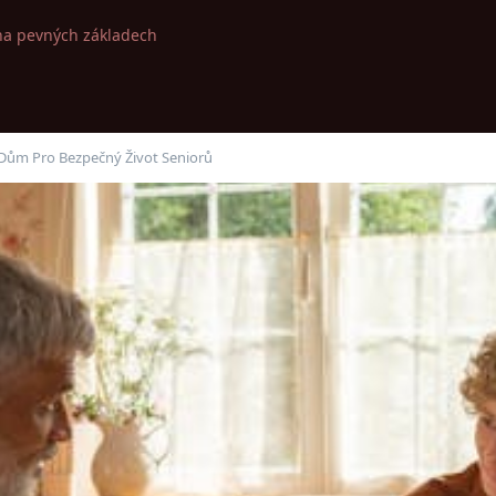
na pevných základech
 Dům Pro Bezpečný Život Seniorů