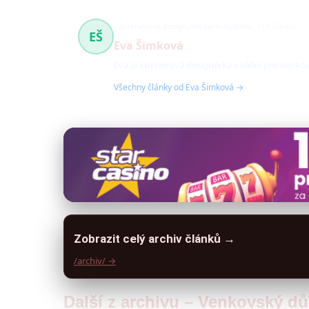
Interiérový design, moderní bydlení
119 článků
EŠ
Eva Šimková
Eva je interiérová designérka s vášní pro venk
Všechny články od Eva Šimková →
Zobrazit celý archiv článků →
/archiv/ →
Další z archivu – Venkovský d