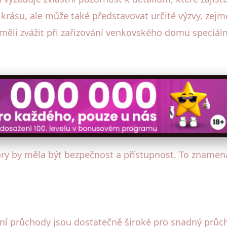
í krásu, ale může také představovat určité výzvy, zej
měli zvážit při zařizování venkovského domu speciál
y by měla být bezpečnost a přístupnost. To znamená 
eřní průchody jsou dostatečně široké pro snadný prů