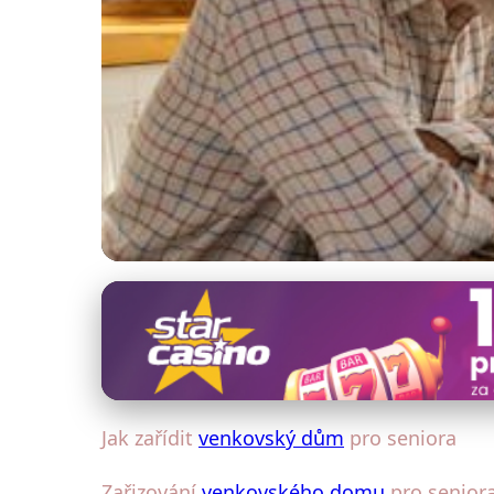
Venkovský dům a rodina
Jak Přizpůsobit Ve
31. 1. 2026
· 4 min čtení · Autor: Eva Šimková
Jak zařídit
venkovský dům
pro seniora
Zařizování
venkovského domu
pro seniora