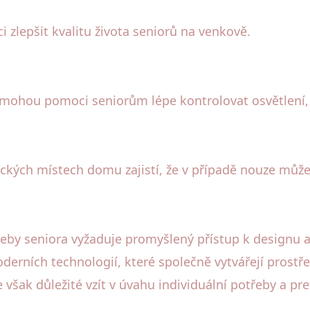
zlepšit kvalitu života seniorů na venkově.
mohou pomoci seniorům lépe kontrolovat osvětlení, 
gických místech domu zajistí, že v případě nouze můž
by seniora vyžaduje promyšlený přístup k designu a
erních technologií, které společně vytvářejí prostře
 však důležité vzít v úvahu individuální potřeby a pr