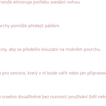
protože eliminuje potřebu zvedání nohou.
sprchy pomůže předejít pádům.
tiny, aby se předešlo klouzání na mokrém povrchu.
 pro seniora, který v ní bude vařit nebo jen připrav
u snadno dosažitelné bez nutnosti používání židlí ne