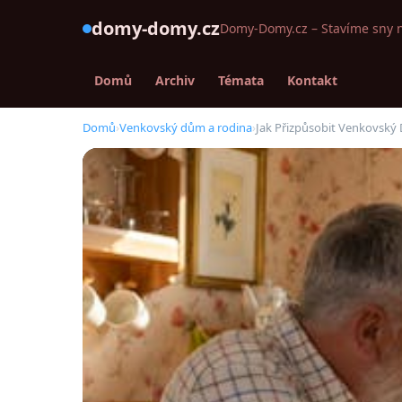
domy-domy.cz
Domy-Domy.cz – Stavíme sny 
Domů
Archiv
Témata
Kontakt
Domů
›
Venkovský dům a rodina
›
Jak Přizpůsobit Venkovský