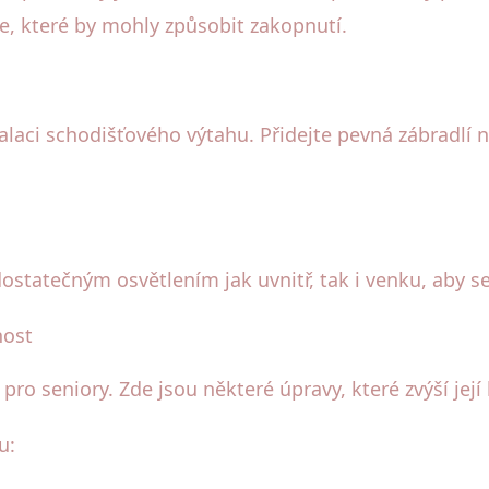
e, které by mohly způsobit zakopnutí.
alaci schodišťového výtahu. Přidejte pevná zábradlí
statečným osvětlením jak uvnitř, tak i venku, aby s
nost
 pro seniory. Zde jsou některé úpravy, které zvýší jej
u: