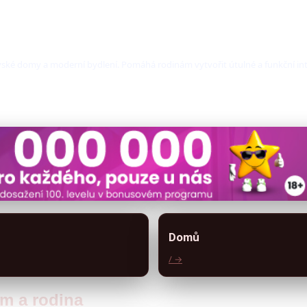
ovské domy a moderní bydlení. Pomáhá rodinám vytvořit útulné a funkční int
Domů
/ →
ům a rodina