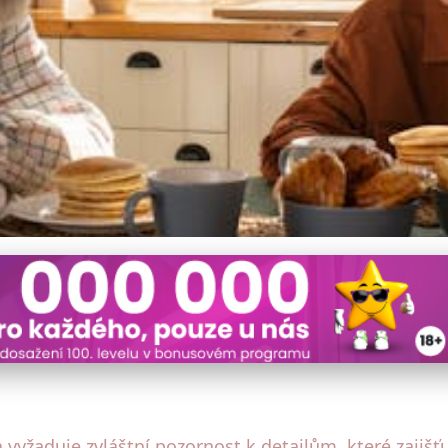
nkovský Dům Pro Bezpečný 
 vyžaduje zvláštní pozornost k detailům, které zajišť