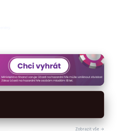
eriéry.
Zobrazit vše →