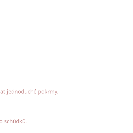
ovat jednoduché pokrmy.
bo schůdků.