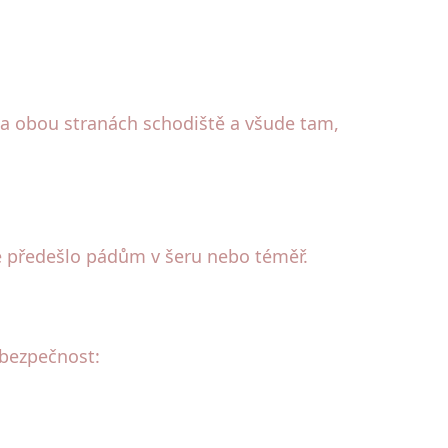
 na obou stranách schodiště a všude tam,
e předešlo pádům v šeru nebo téměř.
í bezpečnost: