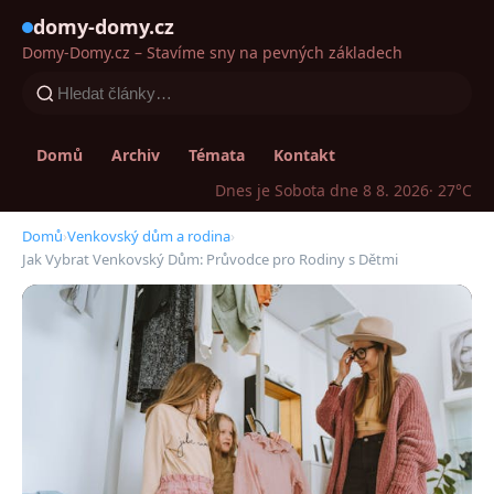
domy-domy.cz
Domy-Domy.cz – Stavíme sny na pevných základech
Domů
Archiv
Témata
Kontakt
Dnes je Sobota dne 8 8. 2026
· 27°C
Domů
›
Venkovský dům a rodina
›
Jak Vybrat Venkovský Dům: Průvodce pro Rodiny s Dětmi