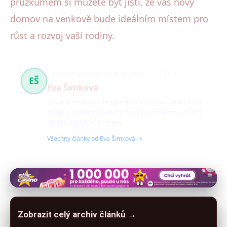
průzkumem si můžete být jisti, že váš nový
domov na venkově bude ideálním místem pro
růst a rozvoj vaší rodiny.
Interiérový design, moderní bydlení
119 článků
EŠ
Eva Šimková
Eva je interiérová designérka s vášní pro venkovské
domy a moderní bydlení. Pomáhá rodinám vytvořit
útulné a funkční interiéry.
Všechny články od Eva Šimková →
Zobrazit celý archiv článků →