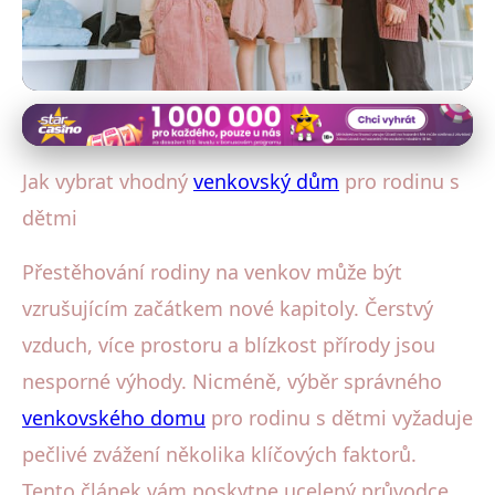
Venkovský dům a rodina
Jak Vybrat Venkovský Dům:
Jak vybrat vhodný
venkovský dům
pro rodinu s
Průvodce pro Rodiny s Dětmi
dětmi
28. 1. 2026
· 4 min čtení · Autor: Eva Šimková
Přestěhování rodiny na venkov může být
vzrušujícím začátkem nové kapitoly. Čerstvý
vzduch, více prostoru a blízkost přírody jsou
nesporné výhody. Nicméně, výběr správného
venkovského domu
pro rodinu s dětmi vyžaduje
pečlivé zvážení několika klíčových faktorů.
Tento článek vám poskytne ucelený průvodce,