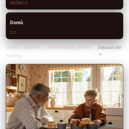
/archiv/ →
Domů
/ →
Další z archivu – Venkovský dům a
Zobrazit vše
→
rodina