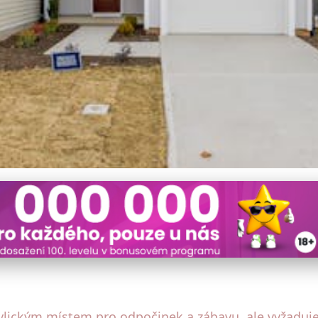
u domu: Průvodce pro celor
ickým místem pro odpočinek a zábavu, ale vyžaduje 