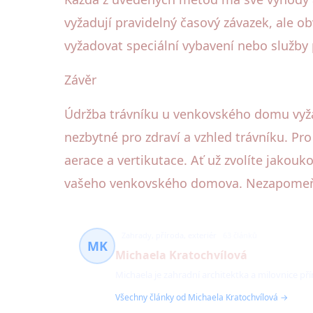
vyžadují pravidelný časový závazek, ale o
vyžadovat speciální vybavení nebo služby 
Závěr
Údržba trávníku u venkovského domu vyžad
nezbytné pro zdraví a vzhled trávníku. Pro
aerace a vertikutace. Ať už zvolíte jakou
vašeho venkovského domova. Nezapomeňte,
Zahrady, příroda, exteriér
63 článků
MK
Michaela Kratochvílová
Michaela je zahradní architektka a milovnice př
Všechny články od Michaela Kratochvílová →