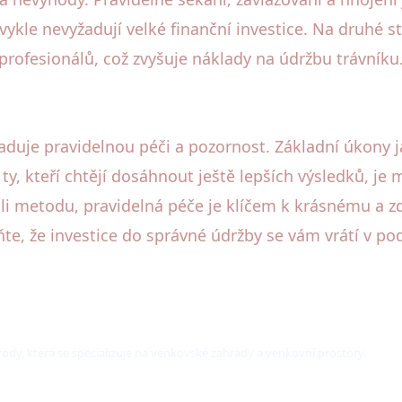
bvykle nevyžadují velké finanční investice. Na druhé 
profesionálů, což zvyšuje náklady na údržbu trávníku
uje pravidelnou péči a pozornost. Základní úkony ja
 ty, kteří chtějí dosáhnout ještě lepších výsledků, je
koli metodu, pravidelná péče je klíčem k krásnému a
 že investice do správné údržby se vám vrátí v pod
írody, která se specializuje na venkovské zahrady a venkovní prostory.