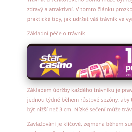
zdravý a atraktivní. V tomto článku pro
praktické tipy, jak udržet váš trávník ve v
Základní péče o trávník
Základem údržby každého trávníku je pravi
jednou týdně během růstové sezóny, aby tr
být nižší než 3 cm. Nízké sečení může trávn
Zavlažování je klíčové, zejména během suc