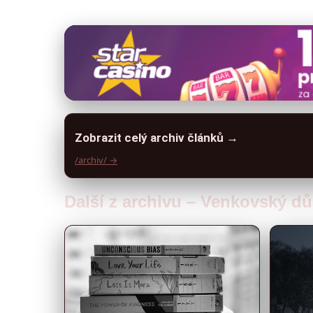
Zobrazit celý archiv článků →
/archiv/ →
Další z archivu – Venkovský dů