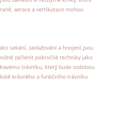
straně, aerace a vertikutace mohou
.
ko sekání, zavlažování a hnojení jsou
 možné začlenit pokročilé techniky jako
 zdravému trávníku, který bude ozdobou
obě krásného a funkčního trávníku.