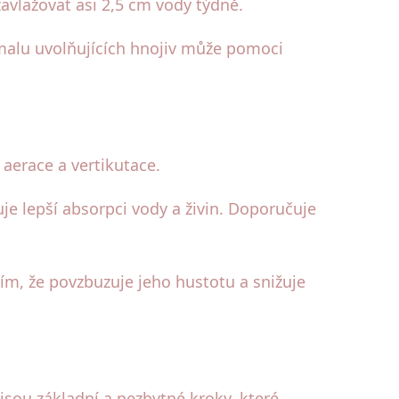
vlažovat asi 2,5 cm vody týdně.
omalu uvolňujících hnojiv může pomoci
e aerace a vertikutace.
e lepší absorpci vody a živin. Doporučuje
tím, že povzbuzuje jeho hustotu a snižuje
sou základní a nezbytné kroky, které