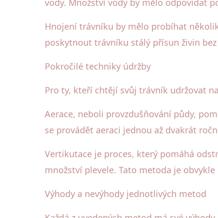
vody. Množství vody by mělo odpovídat p
Hnojení trávníku by mělo probíhat několik
poskytnout trávníku stálý přísun živin bez 
Pokročilé techniky údržby
Pro ty, kteří chtějí svůj trávník udržovat n
Aerace, neboli provzdušňování půdy, pomá
se provádět aeraci jednou až dvakrát ročn
Vertikutace je proces, který pomáhá odstr
množství plevele. Tato metoda je obvykle
Výhody a nevýhody jednotlivých metod
Každá z uvedených metod má své výhody a 