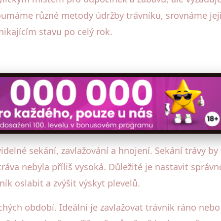
zkoumáme různé metody údržby trávníku, srovnáme je
ynikajícím stavu po celý rok.
delné sekání, zavlažování a hnojení. Sekání trávy by
áva nebyla příliš vysoká. Důležité je nastavit správ
ík oslabit a zvýšit výskyt plevelů.
hých období. Ideální je zavlažovat trávník ráno nebo