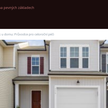
na pevných základech
ík u domu: Průvodce pro celoroční péči