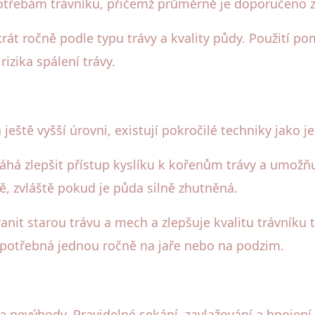
otřebám trávníku, přičemž průměrně je doporučeno za
rát ročně podle typu trávy a kvality půdy. Použití p
rizika spálení trávy.
a ještě vyšší úrovni, existují pokročilé techniky jako j
há zlepšit přístup kyslíku k kořenům trávy a umožňuj
ě, zvláště pokud je půda silně zhutněná.
anit starou trávu a mech a zlepšuje kvalitu trávníku 
 potřebná jednou ročně na jaře nebo na podzim.
nevýhody. Pravidelné sekání, zavlažování a hnojení j