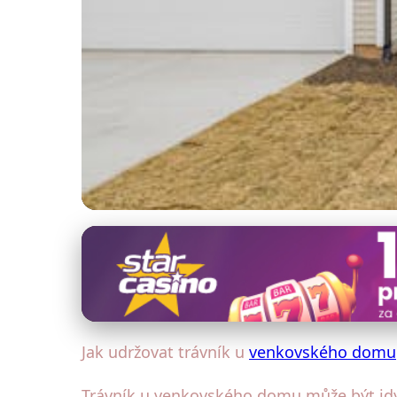
Venkovský dům: Exteriér a zahrada
Jak udržet trávník 
16. 11. 2025
· 4 min čtení · Autor: Michaela Kratochvílová
Jak udržovat trávník u
venkovského domu
Trávník u venkovského domu může být idyl