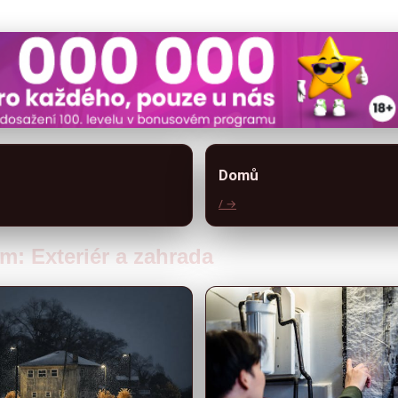
Domů
/ →
m: Exteriér a zahrada