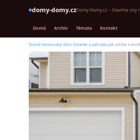
domy-domy.cz
Domy-Domy.cz – Stavíme sny 
Domů
Archiv
Témata
Kontakt
Domů
›
Venkovský dům: Exteriér a zahrada
›
Jak udržet trávn