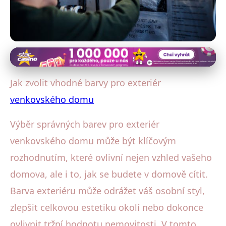
Venkovský dům: Exteriér a zahrada
Jak vybrat barvy exteriéru pro
Jak zvolit vhodné barvy pro exteriér
venkovský dům: Průvodce 2023
venkovského domu
20. 1. 2026
· 4 min čtení · Autor: Michaela Kratochvílová
Výběr správných barev pro exteriér
venkovského domu může být klíčovým
rozhodnutím, které ovlivní nejen vzhled vašeho
domova, ale i to, jak se budete v domově cítit.
Barva exteriéru může odrážet váš osobní styl,
zlepšit celkovou estetiku okolí nebo dokonce
ovlivnit tržní hodnotu nemovitosti. V tomto