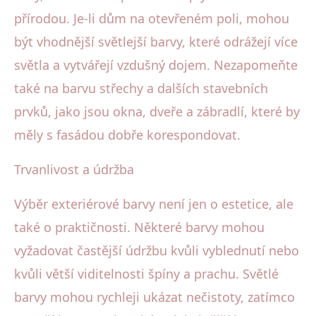
přírodou. Je-li dům na otevřeném poli, mohou
být vhodnější světlejší barvy, které odrážejí více
světla a vytvářejí vzdušný dojem. Nezapomeňte
také na barvu střechy a dalších stavebních
prvků, jako jsou okna, dveře a zábradlí, které by
měly s fasádou dobře korespondovat.
Trvanlivost a údržba
Výběr exteriérové barvy není jen o estetice, ale
také o praktičnosti. Některé barvy mohou
vyžadovat častější údržbu kvůli vyblednutí nebo
kvůli větší viditelnosti špíny a prachu. Světlé
barvy mohou rychleji ukázat nečistoty, zatímco