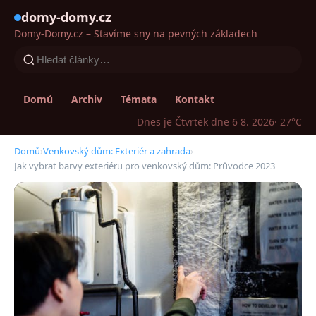
domy-domy.cz
Domy-Domy.cz – Stavíme sny na pevných základech
Domů
Archiv
Témata
Kontakt
Dnes je Čtvrtek dne 6 8. 2026
· 27°C
Domů
›
Venkovský dům: Exteriér a zahrada
›
Jak vybrat barvy exteriéru pro venkovský dům: Průvodce 2023