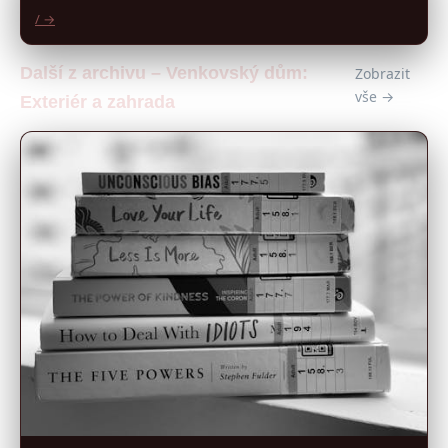
/ →
Další z archivu – Venkovský dům:
Zobrazit
vše →
Exteriér a zahrada