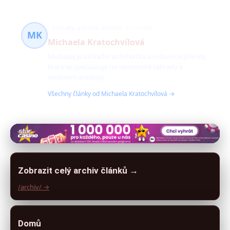
Zahrady, příroda, exteriér
63 článků
MK
Michaela Kratochvílová
Michaela je zahradní architektka a milovnice přírody,
která se specializuje na venkovské zahrady a
venkovní prostory.
Všechny články od Michaela Kratochvílová →
Zobrazit celý archiv článků →
/archiv/ →
Domů