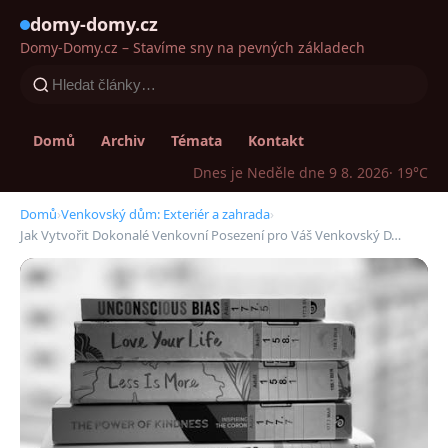
domy-domy.cz
Domy-Domy.cz – Stavíme sny na pevných základech
Domů
Archiv
Témata
Kontakt
Dnes je Neděle dne 9 8. 2026
· 19°C
Domů
›
Venkovský dům: Exteriér a zahrada
›
Jak Vytvořit Dokonalé Venkovní Posezení pro Váš Venkovský D…