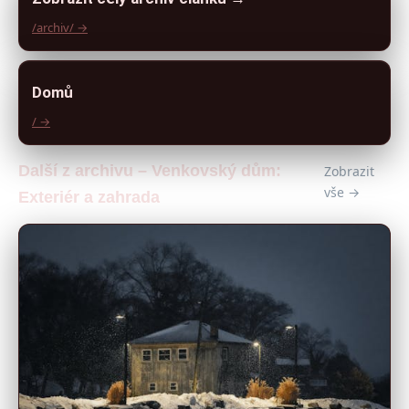
/archiv/ →
Domů
/ →
Další z archivu – Venkovský dům:
Zobrazit
vše →
Exteriér a zahrada