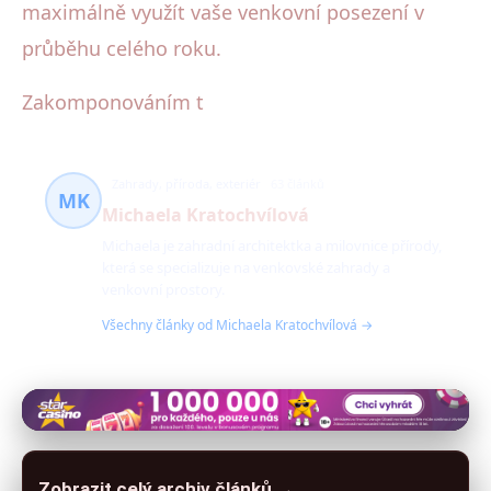
maximálně využít vaše venkovní posezení v
průběhu celého roku.
Zakomponováním t
Zahrady, příroda, exteriér
63 článků
MK
Michaela Kratochvílová
Michaela je zahradní architektka a milovnice přírody,
která se specializuje na venkovské zahrady a
venkovní prostory.
Všechny články od Michaela Kratochvílová →
Zobrazit celý archiv článků →