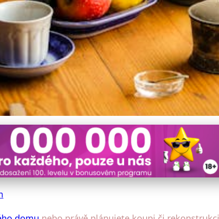
 Kuchyni pro Váš Venkovsk
m
ého domu
nebo právě plánujete koupi či rekonstrukci