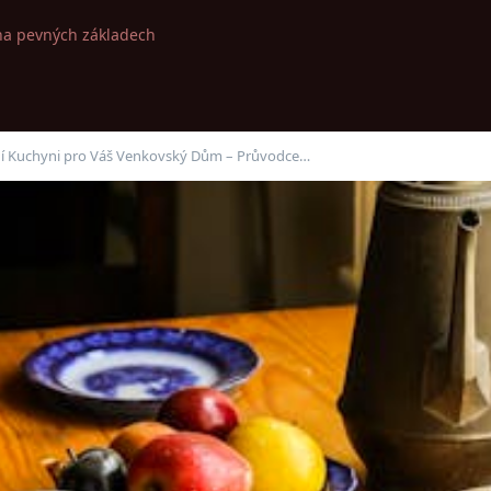
na pevných základech
lní Kuchyni pro Váš Venkovský Dům – Průvodce…