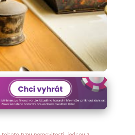
ý Dům – Průvodce &
 tohoto typu nemovitosti, jednou z