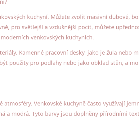
ni?
kovských kuchyní. Můžete zvolit masivní dubové, bor
tivně, pro světlejší a vzdušnější pocit, můžete upřed
 v moderních venkovských kuchyních.
riály. Kamenné pracovní desky, jako je žula nebo mra
ýt použity pro podlahy nebo jako obklad stěn, a moh
vné atmosféry. Venkovské kuchyně často využívají jemn
ná a modrá. Tyto barvy jsou doplněny přírodními text