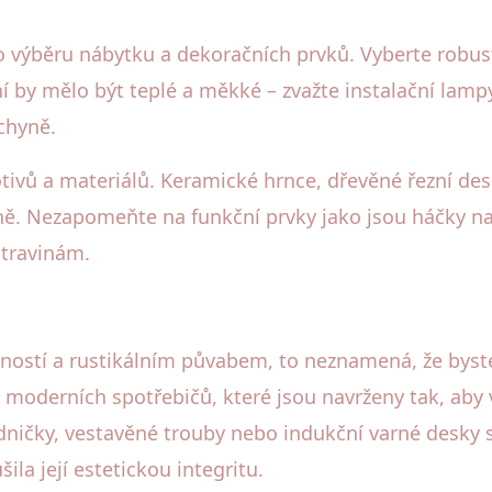
 výběru nábytku a dekoračních prvků. Vyberte robustn
ní by mělo být teplé a měkké – zvažte instalační lam
uchyně.
otivů a materiálů. Keramické hrnce, dřevěné řezní 
ě. Nezapomeňte na funkční prvky jako jsou háčky na
travinám.
ičností a rustikálním půvabem, to neznamená, že bys
tu moderních spotřebičů, které jsou navrženy tak, ab
dničky, vestavěné trouby nebo indukční varné desky 
šila její estetickou integritu.