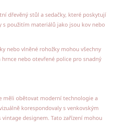
í dřevěný stůl a sedačky, které poskytují
py s použitím materiálů jako jsou kov nebo
desky nebo vlněné rohožky mohou všechny
 hrnce nebo otevřené police pro snadný
te měli obětovat moderní technologie a
y vizuálně korespondovaly s venkovským
s vintage designem. Tato zařízení mohou