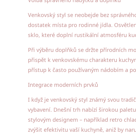
Volba správného nábytku a doplňků
Venkovský styl se neobejde bez správného
dostatek místa pro rodinné jídla. Osvětle
sklo, které doplní rustikální atmosféru k
Při výběru doplňků se držte přírodních m
přispět k venkovskému charakteru kuchyn
přístup k často používaným nádobím a po
Integrace moderních prvků
I když je venkovský styl známý svou trad
vybavení. Dnešní trh nabízí širokou pale
stylovým designem – například retro chla
zvýšit efektivitu vaší kuchyně, aniž by naru