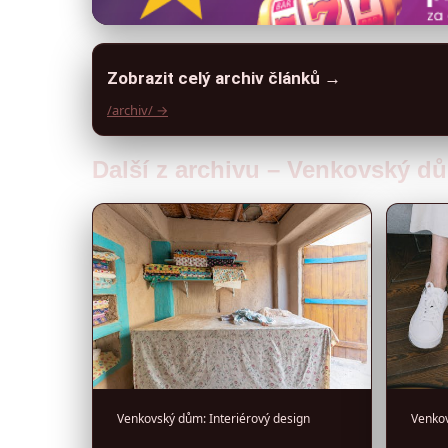
Zobrazit celý archiv článků →
/archiv/ →
Další z archivu – Venkovský dů
Venkovský dům: Interiérový design
Venkov