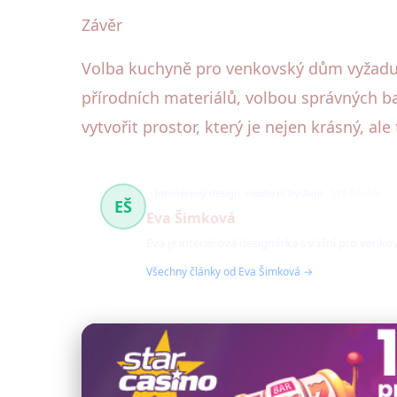
Závěr
Volba kuchyně pro venkovský dům vyžaduje 
přírodních materiálů, volbou správných 
vytvořit prostor, který je nejen krásný, a
Interiérový design, moderní bydlení
119 článků
EŠ
Eva Šimková
Eva je interiérová designérka s vášní pro venk
Všechny články od Eva Šimková →