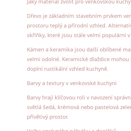
Jaký materiál zvolit pro venkovskou kuchy
Dřevo je základním stavebním prvkem ven
prostoru teplý a přírodní vzhled. Alterna
skříňky, které jsou stále velmi populární
Kámen a keramika jsou další oblíbené mate
velmi odolné. Keramické dlaždice mohou b
doplní rustikální vzhled kuchyně.
Barvy a textury v venkovské kuchyni
Barvy hrají klíčovou roli v navození sprá
světlá šedá, krémová nebo pastelová zele
přívětivý prostor.