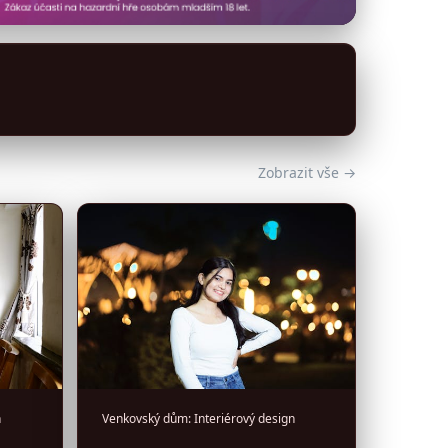
Zobrazit vše →
n
Venkovský dům: Interiérový design