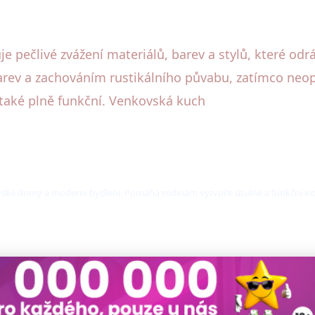
pečlivé zvážení materiálů, barev a stylů, které odrá
barev a zachováním rustikálního půvabu, zatímco ne
le také plně funkční. Venkovská kuch
ovské domy a moderní bydlení. Pomáhá rodinám vytvořit útulné a funkční int