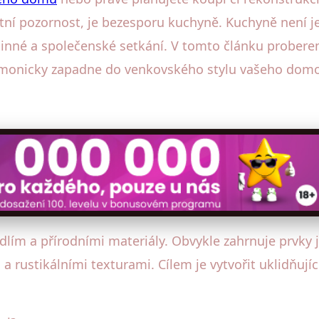
áštní pozornost, je bezesporu kuchyně. Kuchyně není 
odinné a společenské setkání. V tomto článku probere
 harmonicky zapadne do venkovského stylu vašeho dom
dlím a přírodními materiály. Obvykle zahrnuje prvky 
rustikálními texturami. Cílem je vytvořit uklidňující,