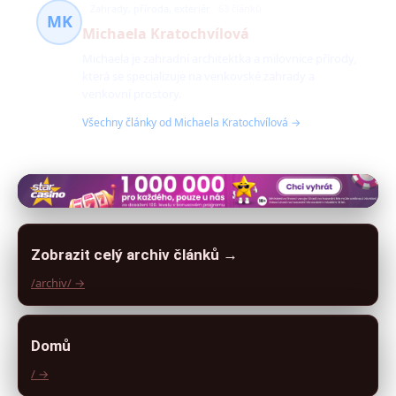
Zahrady, příroda, exteriér
63 článků
MK
Michaela Kratochvílová
Michaela je zahradní architektka a milovnice přírody,
která se specializuje na venkovské zahrady a
venkovní prostory.
Všechny články od Michaela Kratochvílová →
Zobrazit celý archiv článků →
/archiv/ →
Domů
/ →