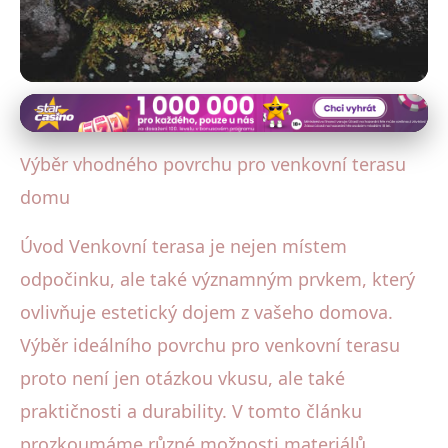
Venkovský dům: Exteriér a zahrada
Jak Vybrat Povrch Venkovní
Výběr vhodného povrchu pro venkovní terasu
Terasy: Dřevo, Kámen či
domu
Kompozit?
Úvod Venkovní terasa je nejen místem
odpočinku, ale také významným prvkem, který
18. 9. 2025
· 4 min čtení · Autor: Michaela Kratochvílová
ovlivňuje estetický dojem z vašeho domova.
Výběr ideálního povrchu pro venkovní terasu
proto není jen otázkou vkusu, ale také
praktičnosti a durability. V tomto článku
prozkoumáme různé možnosti materiálů