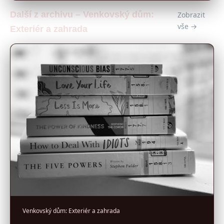
Další z archivu – Venkovský dům:
Zobrazit
vše →
Exteriér a zahrada
Venkovský dům: Exteriér a zahrada