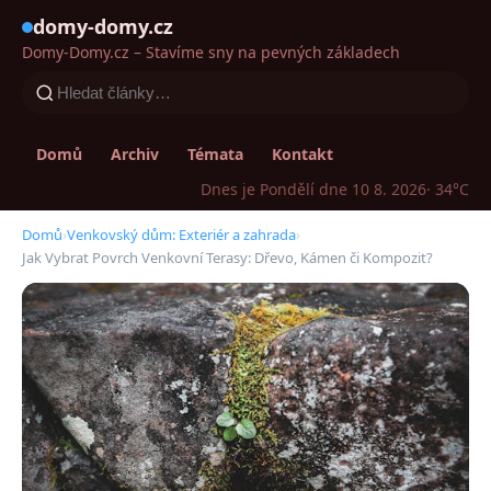
domy-domy.cz
Domy-Domy.cz – Stavíme sny na pevných základech
Domů
Archiv
Témata
Kontakt
Dnes je Pondělí dne 10 8. 2026
· 34°C
Domů
›
Venkovský dům: Exteriér a zahrada
›
Jak Vybrat Povrch Venkovní Terasy: Dřevo, Kámen či Kompozit?