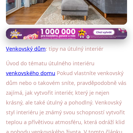
Venkovský dům: Interiérový design
Jak Vytvořit Útulný Interiér
Venkovský dům
: tipy na útulný interiér
Venkovského Domu: Průvodce &
Úvod do tématu útulného interiéru
Tipy
venkovského domu
Pokud vlastníte venkovský
dům nebo o takovém sníte, pravděpodobně vás
15. 11. 2025
· 4 min čtení · Autor: Eva Šimková
zajímá, jak vytvořit interiér, který je nejen
krásný, ale také útulný a pohodlný. Venkovský
styl interiéru je známý svou schopností vytvořit
teplou a přívětivou atmosféru, která odráží klid
a pohodu venkovského života. V tomto článku