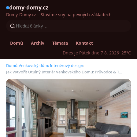
domy-domy.cz
Domy-Domy.cz – Stavíme sny na pevných základech
Domů
Archiv
Témata
Kontakt
Dnes je Pátek dne 7 8. 2026
· 25°C
Domů
›
Venkovský dům: Interiérový design
›
Jak Vytvořit Útulný Interiér Venkovského Domu: Průvodce & T…