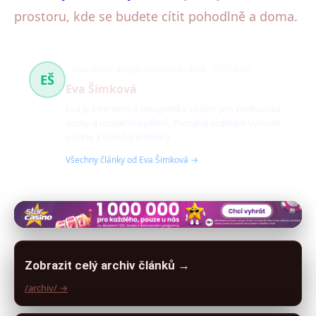
prostoru, kde se budete cítit pohodlně a doma.
Interiérový design, moderní bydlení
119 článků
EŠ
Eva Šimková
Eva je interiérová designérka s vášní pro venkovské
domy a moderní bydlení. Pomáhá rodinám vytvořit
útulné a funkční interiéry.
Všechny články od Eva Šimková →
Zobrazit celý archiv článků →
/archiv/ →