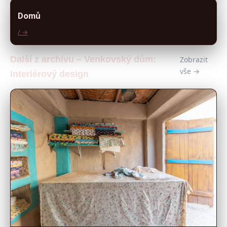
Domů
/ →
Další z archivu – Venkovský dům:
Zobrazit
vše →
Interiérový design