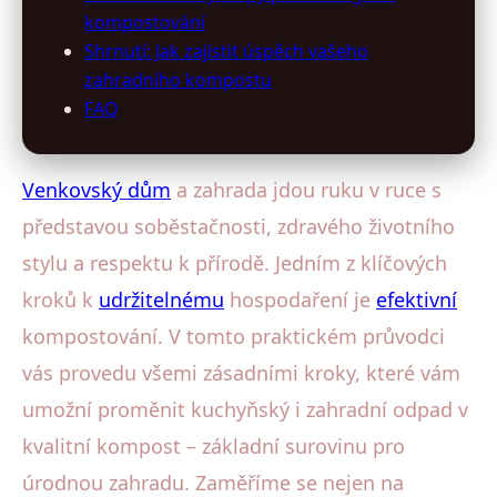
kompostování
Shrnutí: Jak zajistit úspěch vašeho
zahradního kompostu
FAQ
Venkovský dům
a zahrada jdou ruku v ruce s
představou soběstačnosti, zdravého životního
stylu a respektu k přírodě. Jedním z klíčových
kroků k
udržitelnému
hospodaření je
efektivní
kompostování. V tomto praktickém průvodci
vás provedu všemi zásadními kroky, které vám
umožní proměnit kuchyňský i zahradní odpad v
kvalitní kompost – základní surovinu pro
úrodnou zahradu. Zaměříme se nejen na