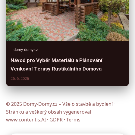
domy-domy.cz
Návod pro Vyběr Materiálů a Plánování
Venkovní Terasy Rustikálního Domova
26. 6. 2026
© 2025 Domy-Domy.cz – Vše o stavbě a bydlení ·
Stránku a veškerý obsah vygeneroval
www.contentis.AI
·
GDPR
·
Terms