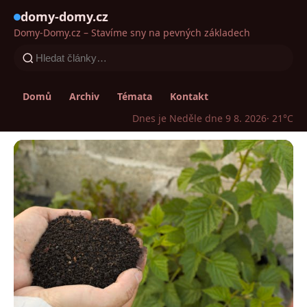
domy-domy.cz
Domy-Domy.cz – Stavíme sny na pevných základech
Domů
Archiv
Témata
Kontakt
Dnes je Neděle dne 9 8. 2026
· 21°C