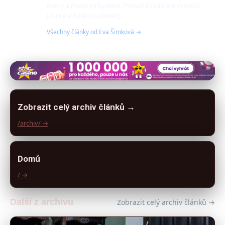
domy a moderní bydlení. Pomáhá rodinám vytvořit
útulné a funkční interiéry.
Všechny články od Eva Šimková →
Zobrazit celý archiv článků →
/archiv/ →
Domů
/ →
Další z archivu
Zobrazit celý archiv článků →