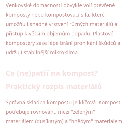
Venkovské domácnosti obvykle volí otevřené
komposty nebo kompostovací sila, které
umožňují snadné vrstvení různých materiálů a
přístup k větším objemům odpadu. Plastové
kompostéry zase lépe brání pronikání škůdců a
udržují stabilnější mikroklima.
Co (ne)patří na kompost?
Praktický rozpis materiálů
Správná skladba kompostu je klíčová. Kompost
potřebuje rovnováhu mezi "zeleným"
materiálem (dusíkatým) a "hnědým" materiálem