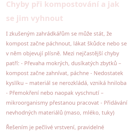
Chyby při kompostování a jak
se jim vyhnout
I zkušeným zahrádkářům se může stát, že
kompost začne páchnout, lákat škůdce nebo se
v něm objevují plísně. Mezi nejčastější chyby
patří: - Převaha mokrých, dusíkatých zbytků –
kompost začne zahnívat, páchne - Nedostatek
kyslíku – materiál se nerozkládá, vzniká hniloba
- Přemokření nebo naopak vyschnutí –
mikroorganismy přestanou pracovat - Přidávání
nevhodných materiálů (maso, mléko, tuky)
Řešením je pečlivé vrstvení, pravidelné