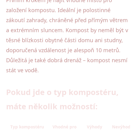
Prvním krokem je najít vhodné místo pro
založení kompostu. Ideální je polostinné
zákoutí zahrady, chráněné před přímým větrem
a extrémním sluncem. Kompost by neměl být v
těsné blízkosti obytné části domu ani studny,
doporučená vzdálenost je alespoň 10 metrů.
Důležitá je také dobrá drenáž – kompost nesmí
stát ve vodě.
Pokud jde o typ kompostéru,
máte několik možností:
Typ kompostéru
Vhodné pro
Výhody
Nevýhody