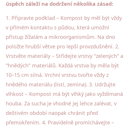
úspěch záleží na dodržení několika zásad:
1. Připravte podklad – Kompost by měl být vždy
v přímém kontaktu s půdou, která umožní
přístup žížalám a mikroorganismům. Na dno
položte hrubší větve pro lepší provzdušnění. 2.
Vrstvěte materiály – Střídejte vrstvy "zelených" a
"hnědých" materiálů. Každá vrstva by měla být
10–15 cm silná. Vrchní vrstvu tvořte vždy z
hnědého materiálu (listí, zemina). 3. Udržujte
vlhkost – Kompost má být vlhký jako vyždímaná
houba. Za sucha je vhodné jej lehce zalévat, v
deštivém období naopak chránit před
přemokřením. 4. Pravidelně promíchávejte –