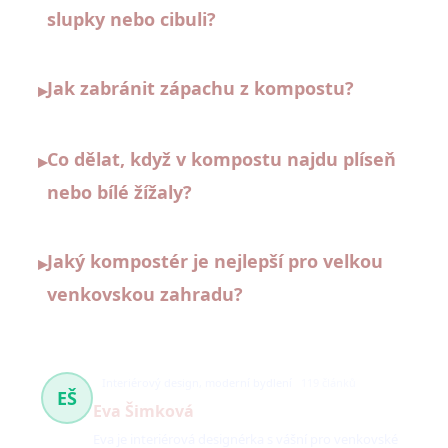
slupky nebo cibuli?
Jak zabránit zápachu z kompostu?
▸
Co dělat, když v kompostu najdu plíseň
▸
nebo bílé žížaly?
Jaký kompostér je nejlepší pro velkou
▸
venkovskou zahradu?
Interiérový design, moderní bydlení
119 článků
EŠ
Eva Šimková
Eva je interiérová designérka s vášní pro venkovské