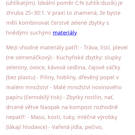
(uhlíkatým). Ideální poměr C:N (uhlík:dusík) je
zhruba 25–30:1. V praxi to znamená, že byste
měli kombinovat čerstvé zelené zbytky s
hnědými suchými
materiály
.
Mezi vhodné materiály patří: - Tráva, listí, plevel
(ne semenáčkový) - Kuchyňské zbytky: slupky
zeleniny, ovoce, kávová sedlina, čajové sáčky
(bez plastu) - Piliny, hobliny, dřevěný popel v
malém množství - Malé množství novinového
papíru (černobílý tisk) - Zbytky rostlin, nať,
drcené větve Naopak na kompost rozhodně
nepatří: - Maso, kosti, tuky, mléčné výrobky
(lákají hlodavce) - Vařená jídla, pečivo,