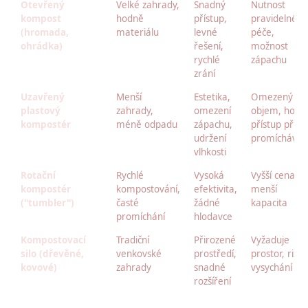
Otevřený
Velké zahrady,
Snadný
Nutnost
kompost
hodně
přístup,
pravidelné
(hromada,
materiálu
levné
péče,
ohrádka)
řešení,
možnost
rychlé
zápachu
zrání
Uzavřený
Menší
Estetika,
Omezený
plastový
zahrady,
omezení
objem, horší
kompostér
méně odpadu
zápachu,
přístup při
udržení
promícháván
vlhkosti
Rotační
Rychlé
Vysoká
Vyšší cena,
kompostér
kompostování,
efektivita,
menší
("tumbler")
časté
žádné
kapacita
promíchání
hlodavce
Kompostovací
Tradiční
Přirozené
Vyžaduje
silo (dřevěné,
venkovské
prostředí,
prostor, rizik
kovové)
zahrady
snadné
vysychání
rozšíření