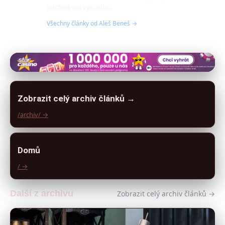
udržitelnou výstavbu.
Všechny články od Aleš Beneš →
Zobrazit celý archiv článků →
/archiv/ →
Domů
/ →
Další z archivu
Zobrazit celý archiv článků →