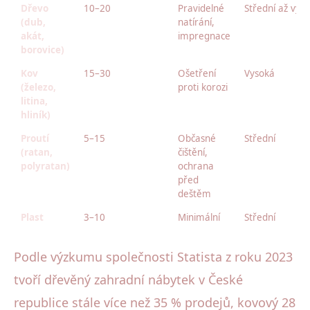
Dřevo
10–20
Pravidelné
Střední až vys
(dub,
natírání,
akát,
impregnace
borovice)
Kov
15–30
Ošetření
Vysoká
(železo,
proti korozi
litina,
hliník)
Proutí
5–15
Občasné
Střední
(ratan,
čištění,
polyratan)
ochrana
před
deštěm
Plast
3–10
Minimální
Střední
Podle výzkumu společnosti Statista z roku 2023
tvoří dřevěný zahradní nábytek v České
republice stále více než 35 % prodejů, kovový 28