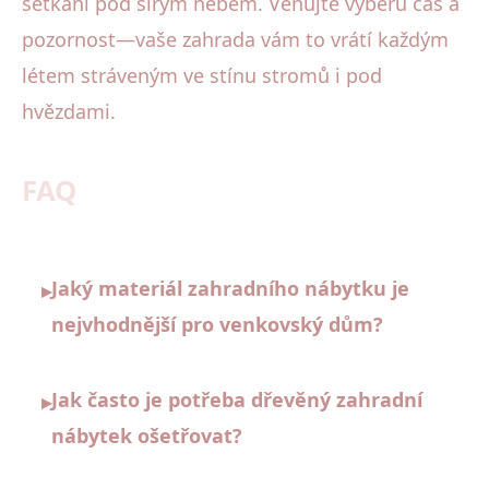
setkání pod širým nebem. Věnujte výběru čas a
pozornost—vaše zahrada vám to vrátí každým
létem stráveným ve stínu stromů i pod
hvězdami.
FAQ
Jaký materiál zahradního nábytku je
▸
nejvhodnější pro venkovský dům?
Jak často je potřeba dřevěný zahradní
▸
nábytek ošetřovat?