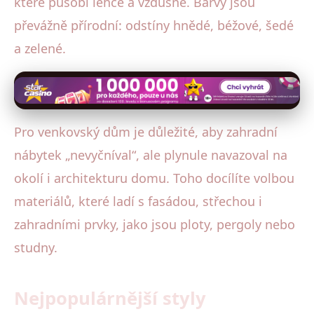
které působí lehce a vzdušně. Barvy jsou
převážně přírodní: odstíny hnědé, béžové, šedé
a zelené.
Pro venkovský dům je důležité, aby zahradní
nábytek „nevyčníval“, ale plynule navazoval na
okolí i architekturu domu. Toho docílíte volbou
materiálů, které ladí s fasádou, střechou i
zahradními prvky, jako jsou ploty, pergoly nebo
studny.
Nejpopulárnější styly