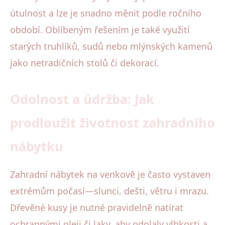
útulnost a lze je snadno měnit podle ročního
období. Oblíbeným řešením je také využití
starých truhlíků, sudů nebo mlýnských kamenů
jako netradičních stolů či dekorací.
Odolnost a údržba: Jak
prodloužit životnost zahradního
nábytku
Zahradní nábytek na venkově je často vystaven
extrémům počasí—slunci, dešti, větru i mrazu.
Dřevěné kusy je nutné pravidelně natírat
ochrannými oleji či laky, aby odolaly vlhkosti a