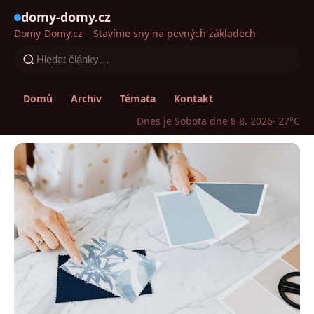
domy-domy.cz
Domy-Domy.cz – Stavíme sny na pevných základech
Domů
Archiv
Témata
Kontakt
Dnes je Sobota dne 8 8. 2026
· 27°C