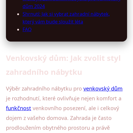
dům 2024
Shrnutí: Jak si vybrat zahradní nábytek,
který vám bude sloužit léta
FAQ
Venkovský dům: Jak zvolit styl
zahradního nábytku
Výběr zahradního nábytku pro
venkovský dům
je rozhodnutí, které ovlivňuje nejen komfort a
funkčnost
venkovního posezení, ale i celkový
dojem z vašeho domova. Zahrada je často
prodloužením obytného prostoru a právě