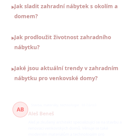
Jak sladit zahradní nábytek s okolím a
▸
domem?
Jak prodloužit životnost zahradního
▸
nábytku?
Jaké jsou aktuální trendy v zahradním
▸
nábytku pro venkovské domy?
Stavba, materiály, technologie
88 článků
AB
Aleš Beneš
Aleš je zkušený architekt specializující se na stavbu a
renovaci venkovských domů. Věnuje se také
moderním materiálům a technologiím pro