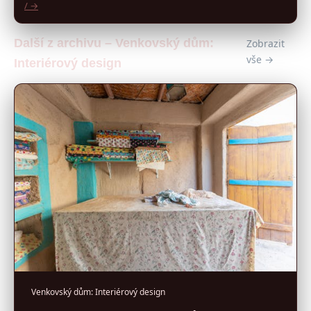
/ →
Další z archivu – Venkovský dům:
Zobrazit
vše →
Interiérový design
Venkovský dům: Interiérový design