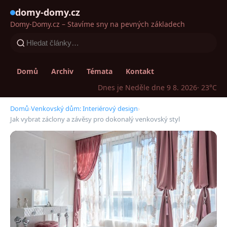
domy-domy.cz
Domy-Domy.cz – Stavíme sny na pevných základech
Domů
Archiv
Témata
Kontakt
Dnes je Neděle dne 9 8. 2026
· 23°C
Domů
›
Venkovský dům: Interiérový design
›
Jak vybrat záclony a závěsy pro dokonalý venkovský styl