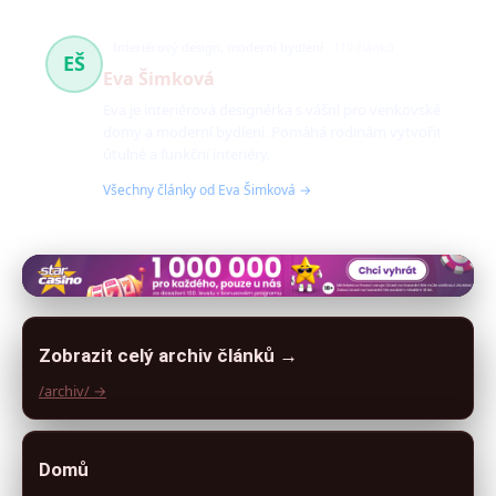
Interiérový design, moderní bydlení
119 článků
EŠ
Eva Šimková
Eva je interiérová designérka s vášní pro venkovské
domy a moderní bydlení. Pomáhá rodinám vytvořit
útulné a funkční interiéry.
Všechny články od Eva Šimková →
Zobrazit celý archiv článků →
/archiv/ →
Domů