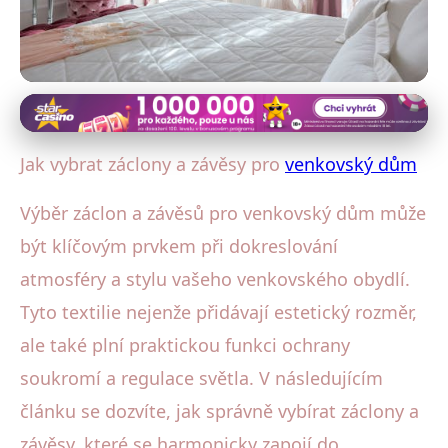
Venkovský dům: Interiérový design
Jak vybrat záclony a závěsy pro
Jak vybrat záclony a závěsy pro
venkovský dům
dokonalý venkovský styl
Výběr záclon a závěsů pro venkovský dům může
5. 1. 2026
· 5 min čtení · Autor: Eva Šimková
být klíčovým prvkem při dokreslování
atmosféry a stylu vašeho venkovského obydlí.
Tyto textilie nejenže přidávají estetický rozměr,
ale také plní praktickou funkci ochrany
soukromí a regulace světla. V následujícím
článku se dozvíte, jak správně vybírat záclony a
závěsy, které se harmonicky zapojí do