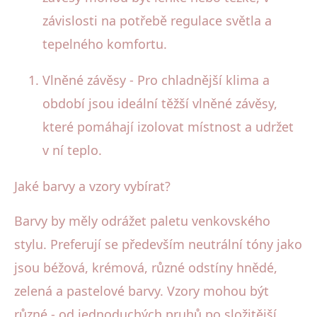
závislosti na potřebě regulace světla a
tepelného komfortu.
Vlněné závěsy - Pro chladnější klima a
období jsou ideální těžší vlněné závěsy,
které pomáhají izolovat místnost a udržet
v ní teplo.
Jaké barvy a vzory vybírat?
Barvy by měly odrážet paletu venkovského
stylu. Preferují se především neutrální tóny jako
jsou béžová, krémová, různé odstíny hnědé,
zelená a pastelové barvy. Vzory mohou být
různé - od jednoduchých pruhů po složitější