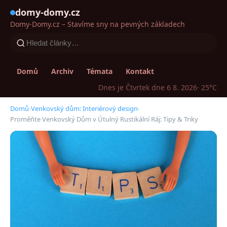
domy-domy.cz
Domy-Domy.cz – Stavíme sny na pevných základech
Domů
Archiv
Témata
Kontakt
Dnes je Čtvrtek dne 6 8. 2026
· 25°C
Domů
›
Venkovský dům: Interiérový design
›
Proměňte Venkovský Dům v Útulný Rustikální Ráj: Tipy & Triky