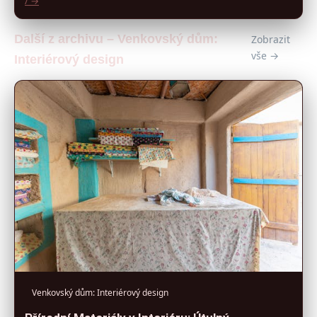
/ →
Další z archivu – Venkovský dům:
Zobrazit
vše →
Interiérový design
Venkovský dům: Interiérový design