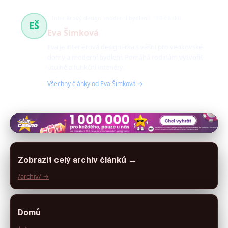
Interiérový design, moderní bydlení
119 článků
EŠ
Eva Šimková
Eva je interiérová designérka s vášní pro venkovské
domy a moderní bydlení. Pomáhá rodinám vytvořit
útulné a funkční interiéry.
Všechny články od Eva Šimková →
Zobrazit celý archiv článků →
/archiv/ →
Domů