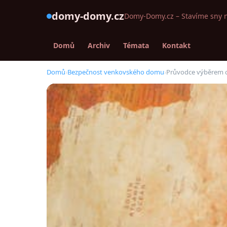
domy-domy.cz
Domy-Domy.cz – Stavíme sny 
Domů
Archiv
Témata
Kontakt
Domů
›
Bezpečnost venkovského domu
›
Průvodce výběrem os