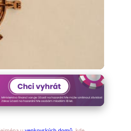
: Bezpečí a styl
. Zejména u
venkovských domů
, kde