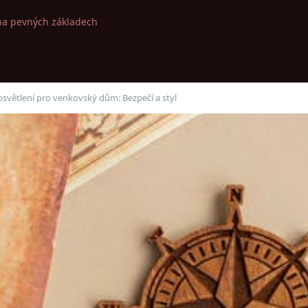
na pevných základech
větlení pro venkovský dům: Bezpečí a styl