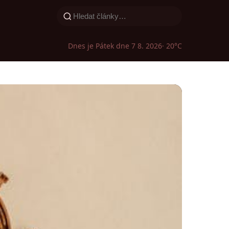
Dnes je Pátek dne 7 8. 2026
· 20°C