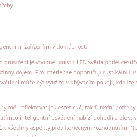
třeby
ligentními zařízeními v domácnosti
o prostředí je vhodné umístit LED světla podél cestič
inný dojem. Pro interiér se doporučují rustikální lus
osvětlení může být využito v obývacím pokoji, kde lze
 měl reflektovat jak estetické, tak funkční potřeby. 
ímco inteligentní osvětlení nabízí pohodlí a efektivi
ážit všechny aspekty před konečným rozhodnutím. Nez