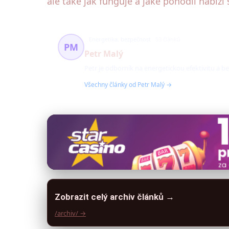
ale také jak funguje a jaké pohodlí nabízí
Energetika, bezpečnost
53 článků
PM
Petr Malý
Petr je odborník na energetickou efektivitu 
Všechny články od Petr Malý →
Zobrazit celý archiv článků →
/archiv/ →