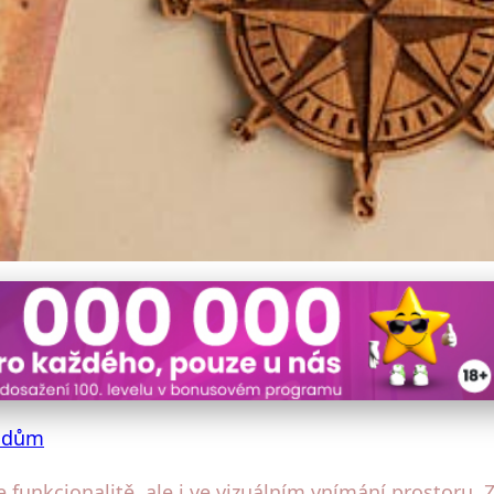
větlení pro venkovský dům
 dům
e funkcionalitě, ale i ve vizuálním vnímání prostoru