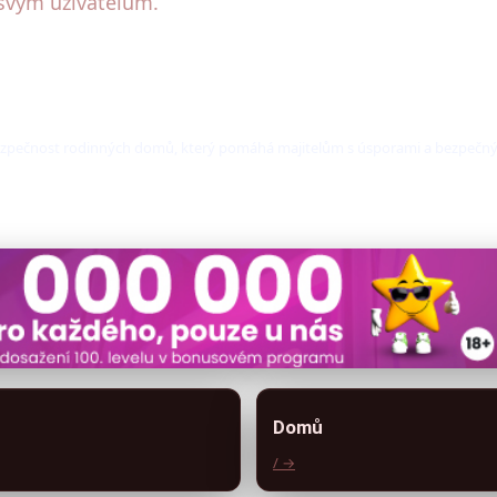
 svým uživatelům.
a bezpečnost rodinných domů, který pomáhá majitelům s úsporami a bezpeč
Domů
/ →