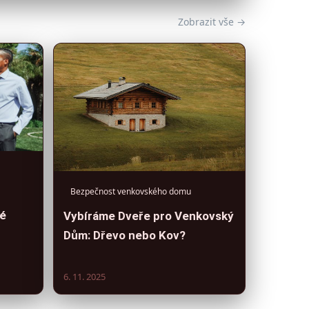
Zobrazit vše →
Bezpečnost venkovského domu
né
Vybíráme Dveře pro Venkovský
Dům: Dřevo nebo Kov?
6. 11. 2025