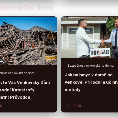
 venkovského domu
Bezpečnost venkovského domu
čnost venkovského domu
Jak na hmyz v domě na
venkově: Přírodní a účin
avte Váš Venkovský Dům
metody
rodní Katastrofy:
etní Průvodce
26
18. 1. 2026