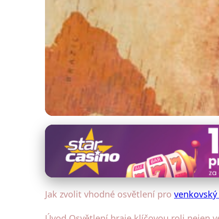
Bezpečnost venkovského domu
Průvodce výběrem os
1. 11. 2025
· 4 min čtení · Autor: Petr Malý
Jak zvolit vhodné osvětlení pro
venkovský
Úvod Osvětlení hraje klíčovou roli nejen v