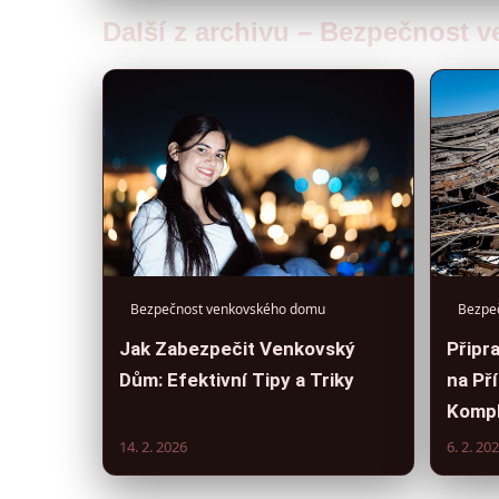
Další z archivu – Bezpečnost
Bezpečnost venkovského domu
Bezpe
Jak Zabezpečit Venkovský
Připr
Dům: Efektivní Tipy a Triky
na Pří
Kompl
14. 2. 2026
6. 2. 20