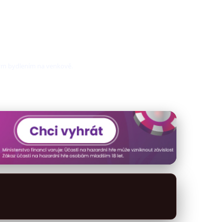
ným bydlením na venkově.