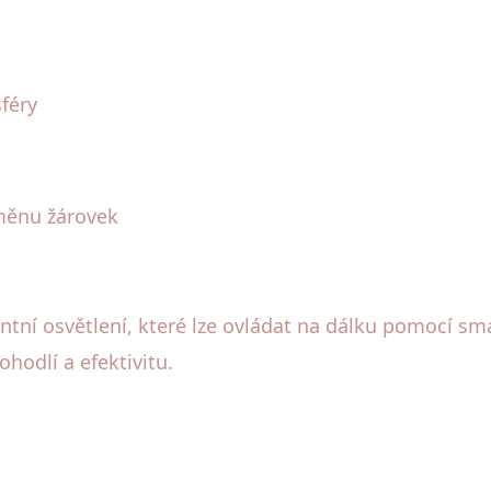
sféry
měnu žárovek
entní osvětlení, které lze ovládat na dálku pomocí s
pohodlí a efektivitu.