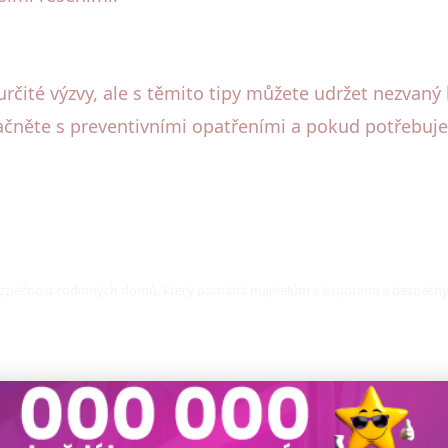
ité výzvy, ale s těmito tipy můžete udržet nezvaný 
ačněte s preventivními opatřeními a pokud potřebujete
a bezpečnost rodinných domů, který pomáhá majitelům s úsporami a bezpeč