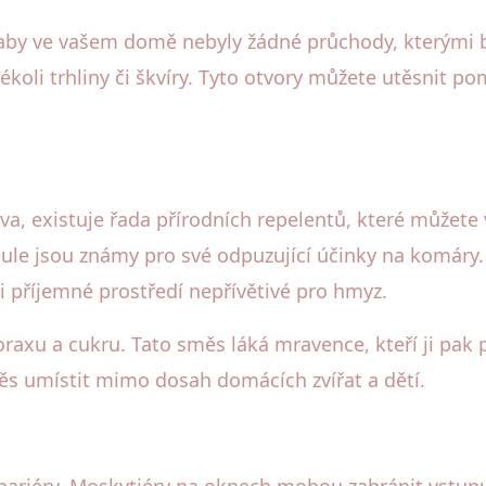
, aby ve vašem domě nebyly žádné průchody, kterými 
ékoli trhliny či škvíry. Tyto otvory můžete utěsnit p
, existuje řada přírodních repelentů, které můžete 
ndule jsou známy pro své odpuzující účinky na komáry.
li příjemné prostředí nepřívětivé pro hmyz.
raxu a cukru. Tato směs láká mravence, kteří ji pak
směs umístit mimo dosah domácích zvířat a dětí.