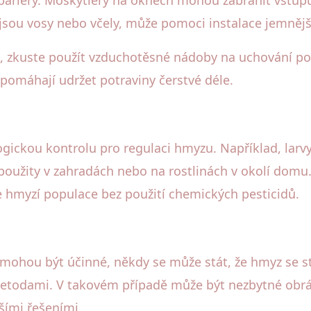
ariéry. Moskytiéry na oknech mohou zabránit vstupu
sou vosy nebo včely, může pomoci instalace jemnější
 zkuste použít vzduchotěsné nádoby na uchování po
omáhají udržet potraviny čerstvé déle.
gickou kontrolu pro regulaci hmyzu. Například, larv
oužity v zahradách nebo na rostlinách v okolí domu.
le hmyzí populace bez použití chemických pesticidů.
ohou být účinné, někdy se může stát, že hmyz se st
odami. V takovém případě může být nezbytné obrátit
jšími řešeními.