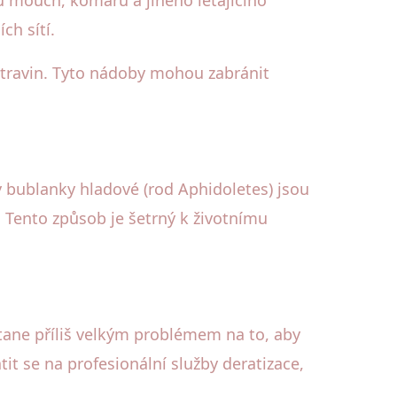
 mouch, komárů a jiného létajícího
ch sítí.
travin. Tyto nádoby mohou zabránit
y bublanky hladové (rod Aphidoletes) jsou
 Tento způsob je šetrný k životnímu
ane příliš velkým problémem na to, aby
 se na profesionální služby deratizace,