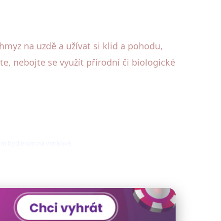
hmyz na uzdě a užívat si klid a pohodu,
, nebojte se využít přírodní či biologické
ným bydlením na venkově.