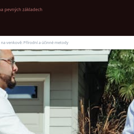
na pevných základech
 na venkově: Přírodní a účinné metody