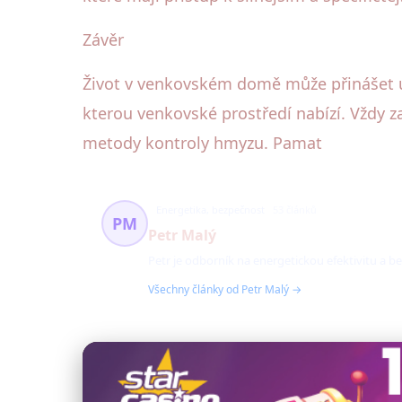
Závěr
Život v venkovském domě může přinášet urč
kterou venkovské prostředí nabízí. Vždy z
metody kontroly hmyzu. Pamat
Energetika, bezpečnost
53 článků
PM
Petr Malý
Petr je odborník na energetickou efektivitu 
Všechny články od Petr Malý →