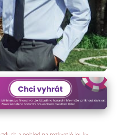
činné metody
zduch a pohled na rozkvetlé louky.