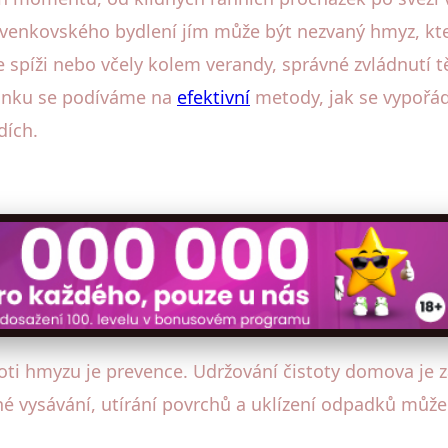
ě venkovského bydlení jím může být nezvaný hmyz, kt
e spíži nebo včely kolem verandy, správné zvládnutí 
článku se podíváme na
efektivní
metody, jak se vypořá
dích.
oti hmyzu je prevence. Udržování čistoty domova je z
né vysávání, utírání povrchů a uklízení odpadků může