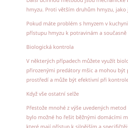
Další účinnou metodou jsou mechanické b
hmyzu. Proti větším druhům hmyzu, jako j
Pokud máte problém s hmyzem v kuchyni,
přístupu hmyzu k potravinám a současně p
Biologická kontrola
V některých případech můžete využít biolo
přirozenými predátory mšic a mohou být p
prostředí a může být efektivní při kontro
Když vše ostatní selže
Přestože mnohé z výše uvedených metod m
bylo možné ho řešit běžnými domácími met
které mají přístup k silnějším a specifičtě