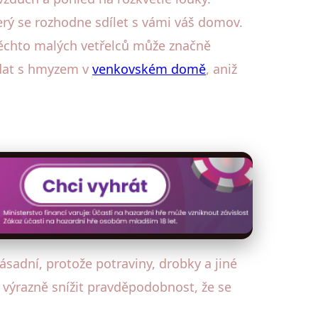
erý se rozhodne sdílet s vámi váš domov.
těchto malých vetřelců může značně
dat s hmyzem v
venkovském domě
, aniž
ásadní, protože potraviny, drobky a jiné
 výrazně snížit pravděpodobnost, že se