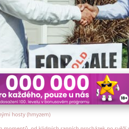
 na venkově: Přírodní a ú
anými hosty (hmyzem)
 momentů, od klidných ranních procházek po svěží v