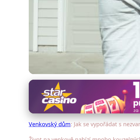
Bezpečnost venkovského domu
Jak na hmyz v domě
18. 1. 2026
· 5 min čtení · Autor: Petr Malý
Venkovský dům
: Jak se vypořádat s nezv
Život na venkově nabízí mnoho kouzelných