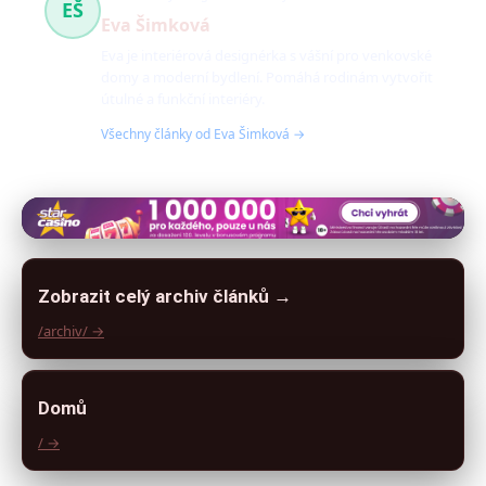
EŠ
Eva Šimková
Eva je interiérová designérka s vášní pro venkovské
domy a moderní bydlení. Pomáhá rodinám vytvořit
útulné a funkční interiéry.
Všechny články od Eva Šimková →
Zobrazit celý archiv článků →
/archiv/ →
Domů
/ →