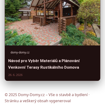
domy-domy.cz
Návod pro Vyběr Materiálů a Plánování
Venkovní Terasy Rustikálního Domova
26. 6. 2026
© 2025 Domy-Domy.cz – Vše o stavbě a bydlení ·
Stránku a veškerý obsah vygeneroval