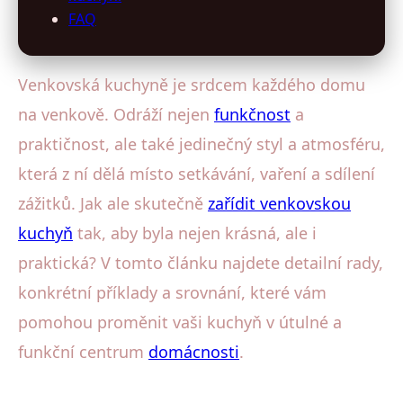
FAQ
Venkovská kuchyně je srdcem každého domu
na venkově. Odráží nejen
funkčnost
a
praktičnost, ale také jedinečný styl a atmosféru,
která z ní dělá místo setkávání, vaření a sdílení
zážitků. Jak ale skutečně
zařídit venkovskou
kuchyň
tak, aby byla nejen krásná, ale i
praktická? V tomto článku najdete detailní rady,
konkrétní příklady a srovnání, které vám
pomohou proměnit vaši kuchyň v útulné a
funkční centrum
domácnosti
.