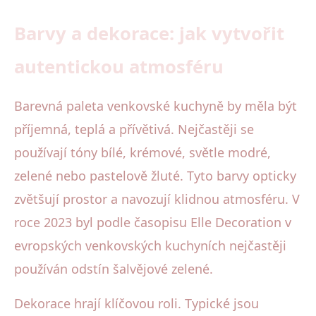
Barvy a dekorace: jak vytvořit
autentickou atmosféru
Barevná paleta venkovské kuchyně by měla být
příjemná, teplá a přívětivá. Nejčastěji se
používají tóny bílé, krémové, světle modré,
zelené nebo pastelově žluté. Tyto barvy opticky
zvětšují prostor a navozují klidnou atmosféru. V
roce 2023 byl podle časopisu Elle Decoration v
evropských venkovských kuchyních nejčastěji
používán odstín šalvějové zelené.
Dekorace hrají klíčovou roli. Typické jsou