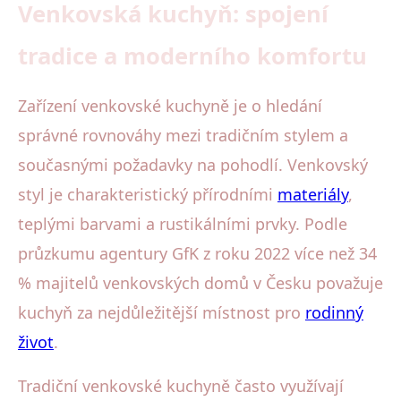
Venkovská kuchyň: spojení
tradice a moderního komfortu
Zařízení venkovské kuchyně je o hledání
správné rovnováhy mezi tradičním stylem a
současnými požadavky na pohodlí. Venkovský
styl je charakteristický přírodními
materiály
,
teplými barvami a rustikálními prvky. Podle
průzkumu agentury GfK z roku 2022 více než 34
% majitelů venkovských domů v Česku považuje
kuchyň za nejdůležitější místnost pro
rodinný
život
.
Tradiční venkovské kuchyně často využívají