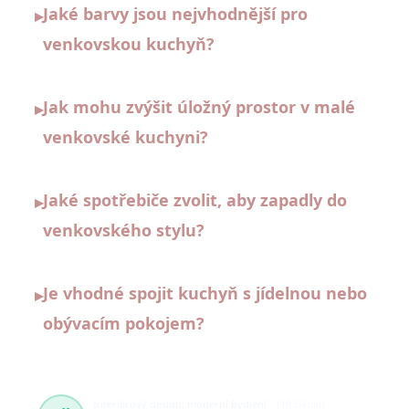
Jaké barvy jsou nejvhodnější pro
▸
venkovskou kuchyň?
Jak mohu zvýšit úložný prostor v malé
▸
venkovské kuchyni?
Jaké spotřebiče zvolit, aby zapadly do
▸
venkovského stylu?
Je vhodné spojit kuchyň s jídelnou nebo
▸
obývacím pokojem?
Interiérový design, moderní bydlení
119 článků