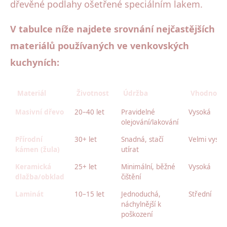
dřevěné podlahy ošetřené speciálním lakem.
V tabulce níže najdete srovnání nejčastějších
materiálů používaných ve venkovských
kuchyních:
Materiál
Životnost
Údržba
Vhodnost 
Masivní dřevo
20–40 let
Pravidelné
Vysoká
olejování/lakování
Přírodní
30+ let
Snadná, stačí
Velmi vysok
kámen (žula)
utírat
Keramická
25+ let
Minimální, běžné
Vysoká
dlažba/obklad
čištění
Laminát
10–15 let
Jednoduchá,
Střední
náchylnější k
poškození