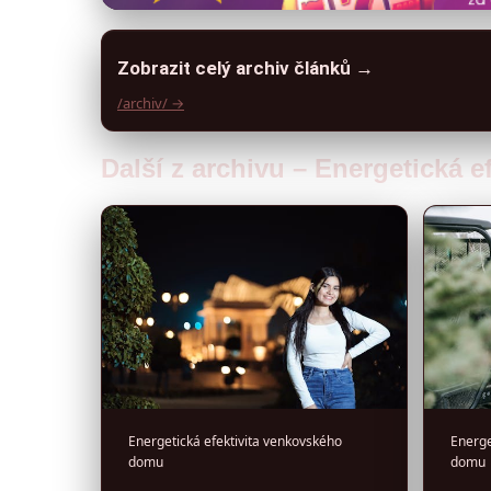
Zobrazit celý archiv článků →
/archiv/ →
Další z archivu – Energetická 
Energetická efektivita venkovského
Energe
domu
domu