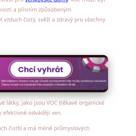
hkosti a plísním způsobeným
 vzduch čistý, svěží a zdravý pro všechny
é látky, jako jsou VOC (těkavé organické
y efektivně odvádějí ven.
duch čistší a má méně průmyslových