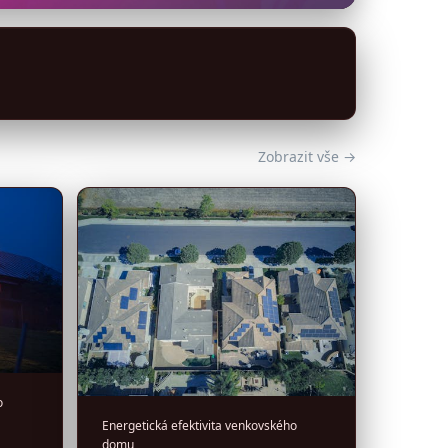
Zobrazit vše →
o
Energetická efektivita venkovského
domu