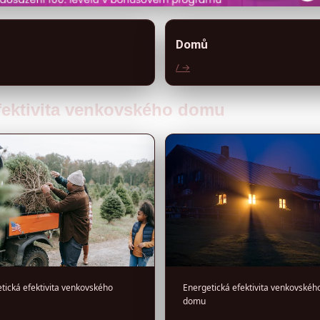
Domů
/ →
efektivita venkovského domu
tická efektivita venkovského
Energetická efektivita venkovskéh
domu