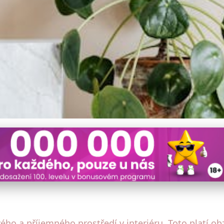
t venkovský dům pro čerst
ého a příjemného prostředí v interiéru. Toto platí ob