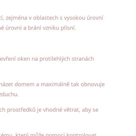
í, zejména v oblastech s vysokou úrovní
 úrovni a brání vzniku plísní.
tevření oken na protilehlých stranách
rocházet domem a maximálně tak obnovuje
zduchu.
ích prostředků je vhodné větrat, aby se
ystému, který může pomoci kontrolovat