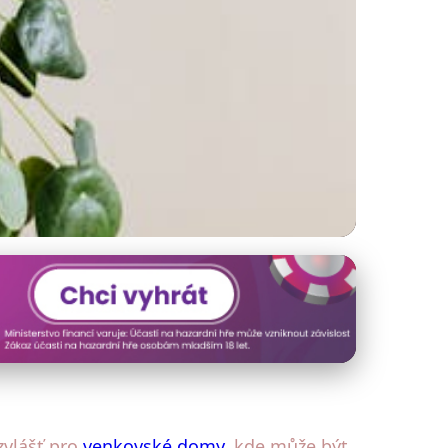
vý a zdravý vzduch
zvlášť pro
venkovské domy
, kde může být