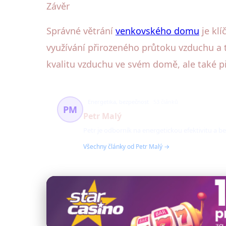
Závěr
Správné větrání
venkovského domu
je klí
využívání přirozeného průtoku vzduchu a 
kvalitu vzduchu ve svém domě, ale také p
Energetika, bezpečnost
53 článků
PM
Petr Malý
Petr je odborník na energetickou efektivitu 
Všechny články od Petr Malý →