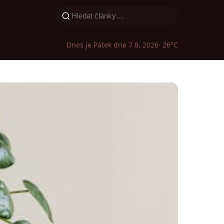
Dnes je Pátek dne 7 8. 2026
· 26°C