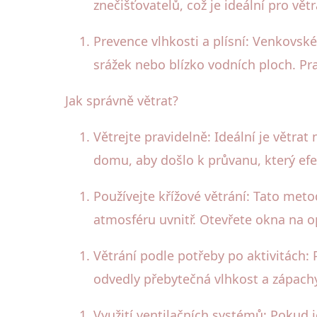
znečišťovatelů, což je ideální pro větr
Prevence vlhkosti a plísní: Venkovs
srážek nebo blízko vodních ploch. Pra
Jak správně větrat?
Větrejte pravidelně: Ideální je větr
domu, aby došlo k průvanu, který efe
Používejte křížové větrání: Tato me
atmosféru uvnitř. Otevřete okna na 
Větrání podle potřeby po aktivitách: 
odvedly přebytečná vlhkost a zápach
Využití ventilačních systémů: Pokud 