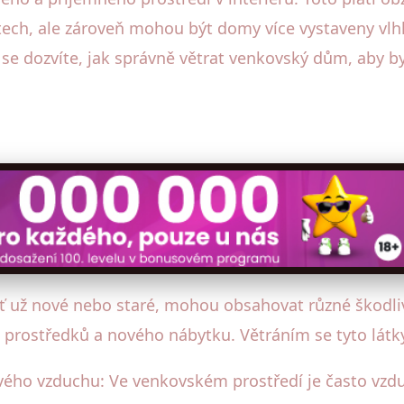
stech, ale zároveň mohou být domy více vystaveny vl
 dozvíte, jak správně větrat venkovský dům, aby byl
ť už nové nebo staré, mohou obsahovat různé škodliv
ích prostředků a nového nábytku. Větráním se tyto látk
tvého vzduchu: Ve venkovském prostředí je často vz