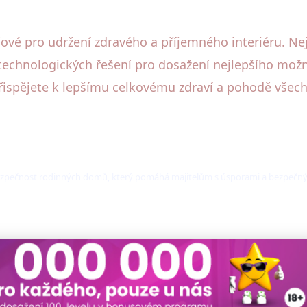
čové pro udržení zdravého a příjemného interiéru. Nej
technologických řešení pro dosažení nejlepšího možn
řispějete k lepšímu celkovému zdraví a pohodě všech 
a bezpečnost rodinných domů, který pomáhá majitelům s úsporami a bezpeč