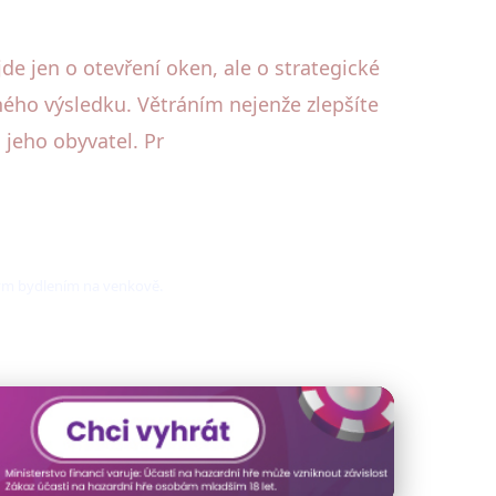
de jen o otevření oken, ale o strategické
ého výsledku. Větráním nejenže zlepšíte
jeho obyvatel. Pr
ným bydlením na venkově.