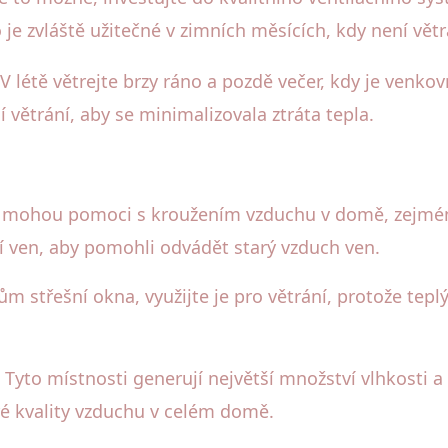
e zvláště užitečné v zimních měsících, kdy není větr
 létě větrejte brzy ráno a pozdě večer, kdy je venkov
í větrání, aby se minimalizovala ztráta tepla.
ory mohou pomoci s kroužením vzduchu v domě, zejmén
í ven, aby pomohli odvádět starý vzduch ven.
ům střešní okna, využijte je pro větrání, protože te
 Tyto místnosti generují největší množství vlhkosti a
bré kvality vzduchu v celém domě.