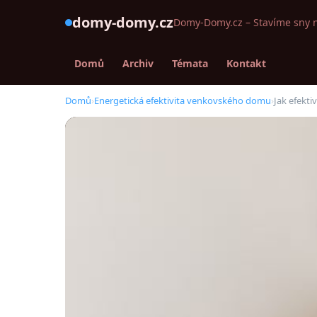
domy-domy.cz
Domy-Domy.cz – Stavíme sny 
Domů
Archiv
Témata
Kontakt
Domů
›
Energetická efektivita venkovského domu
›
Jak efekt