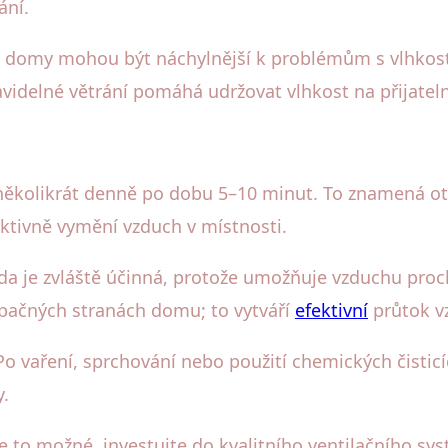
ání.
ké domy mohou být náchylnější k problémům s vlhkost
videlné větrání pomáhá udržovat vlhkost na přijatelné
at několikrát denně po dobu 5–10 minut. To znamená o
ktivně vymění vzduch v místnosti.
toda je zvláště účinná, protože umožňuje vzduchu p
opačných stranách domu; to vytváří
efektivní
průtok v
Po vaření, sprchování nebo použití chemických čistic
y.
je to možné, investujte do kvalitního ventilačního s