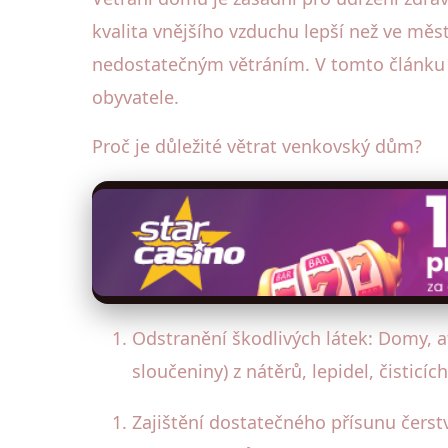
kvalita vnějšího vzduchu lepší než ve mě
nedostatečným větráním. V tomto článku se
obyvatele.
Proč je důležité větrat venkovský dům?
Odstranění škodlivých látek: Domy, a
sloučeniny) z nátěrů, lepidel, čistic
Zajištění dostatečného přísunu čers