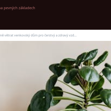
na pevných základech
ivně větrat venkovský dům pro čerstvý a zdravý vzd…