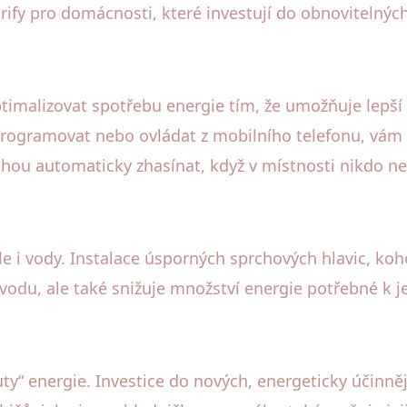
ify pro domácnosti, které investují do obnovitelných
malizovat spotřebu energie tím, že umožňuje lepší 
 programovat nebo ovládat z mobilního telefonu, vám 
ohou automaticky zhasínat, když v místnosti nikdo ne
 ale i vody. Instalace úsporných sprchových hlavic, k
 vodu, ale také snižuje množství energie potřebné k j
uty“ energie. Investice do nových, energeticky účin