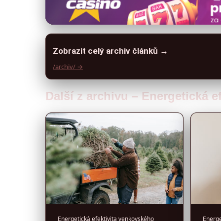
Zobrazit celý archiv článků →
/archiv/ →
Další z archivu – Energetická 
Energetická efektivita venkovského
Energe