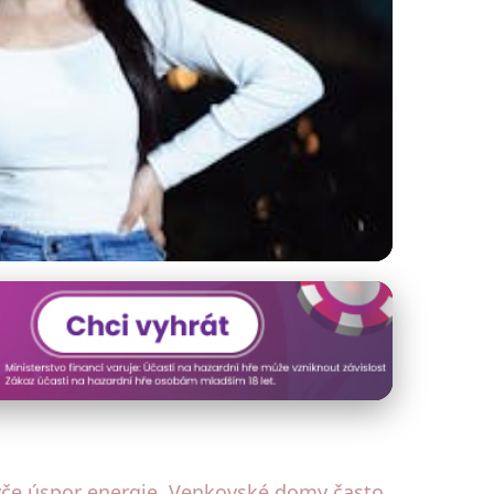
domě: Top tipy
týče úspor energie. Venkovské domy často