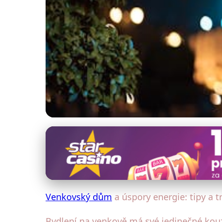
Energetická efektivita venkovského domu
Jak snížit náklady 
27. 1. 2026
· 4 min čtení · Autor: Petr Malý
Venkovský dům
a úspory energie: tipy a t
Bydlení na venkově má své jedinečné kouz