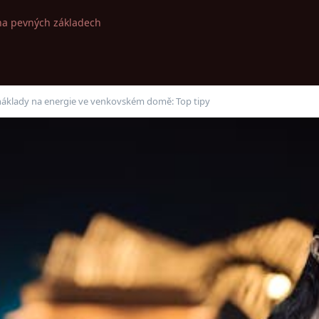
na pevných základech
t náklady na energie ve venkovském domě: Top tipy