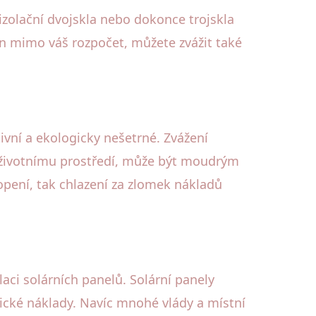
zolační dvojskla nebo dokonce trojskla
en mimo váš rozpočet, můžete zvážit také
ivní a ekologicky nešetrné. Zvážení
 k životnímu prostředí, může být moudrým
opení, tak chlazení za zlomek nákladů
aci solárních panelů. Solární panely
etické náklady. Navíc mnohé vlády a místní