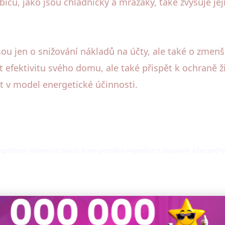
ičů, jako jsou chladničky a mrazáky, také zvyšuje jeji
ou jen o snižování nákladů na účty, ale také o zmen
 efektivitu svého domu, ale také přispět k ochraně ži
 v model energetické účinnosti.
a bezpečnost rodinných domů, který pomáhá majitelům s úsporami a bezpeč