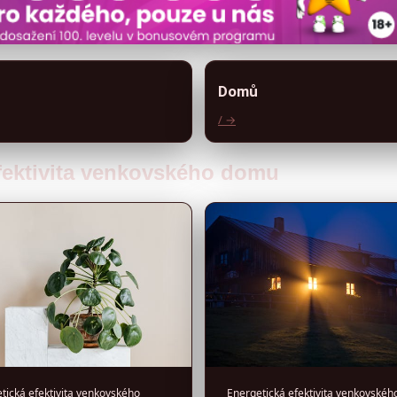
Domů
/ →
efektivita venkovského domu
tická efektivita venkovského
Energetická efektivita venkovskéh