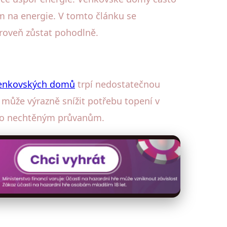
m na energie. V tomto článku se
ároveň zůstat pohodlně.
enkovských domů
trpí nedostatečnou
h může výrazně snížit potřebu topení v
ešlo nechtěným průvanům.