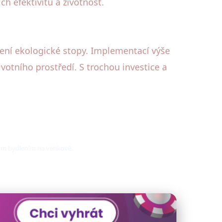
ch efektivitu a životnost.
šení ekologické stopy. Implementací výše
votního prostředí. S trochou investice a
ným bydlením na venkově.