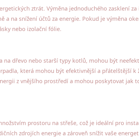
getických ztrát. Výměna jednoduchého zasklení za i
omě a na snížení účtů za energie. Pokud je výměna ok
sky nebo izolační fólie.
 na dřevo nebo starší typy kotlů, mohou být neefekt
erpadla, která mohou být efektivnější a přátelštější
nergii z vnějšího prostředí a mohou poskytovat jak t
žstvím prostoru na střeše, což je ideální pro instal
dičních zdrojích energie a zároveň snížit vaše energ