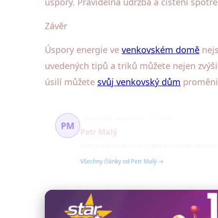
úspory. Pravidelná údržba a čištění spotřeb
Závěr
Úspory energie ve
venkovském domě
nejs
uvedených tipů a triků můžete nejen zvýšit
úsilí můžete
svůj venkovský dům
proměnit
Energetika, bezpečnost
53 článků
PM
Petr Malý
Petr je odborník na energetickou efektivitu 
Všechny články od Petr Malý →