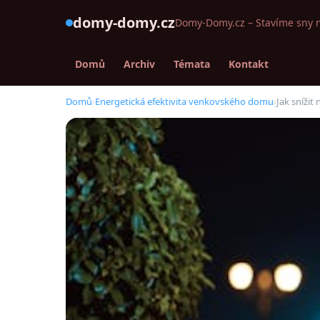
domy-domy.cz
Domy-Domy.cz – Stavíme sny 
Domů
Archiv
Témata
Kontakt
Domů
›
Energetická efektivita venkovského domu
›
Jak sníži