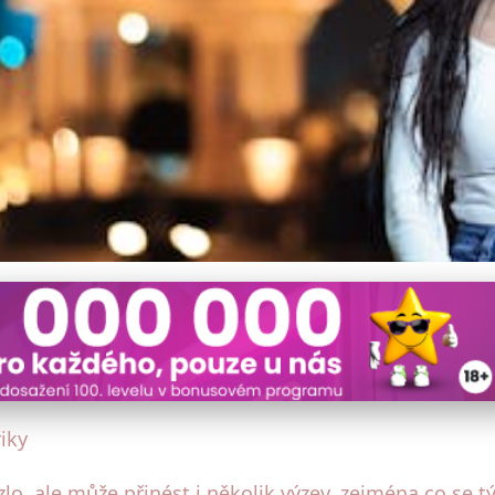
na energie ve venkovském 
riky
lo, ale může přinést i několik výzev, zejména co se 