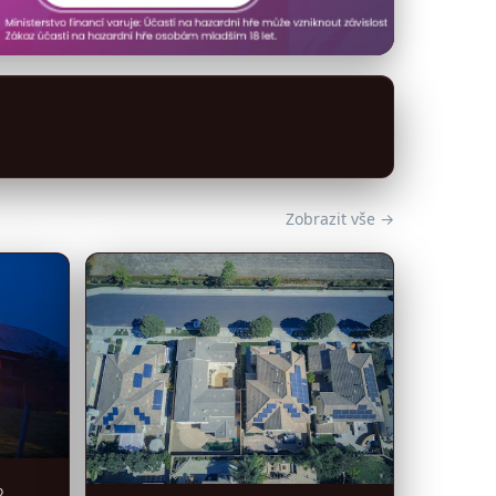
Zobrazit vše →
o