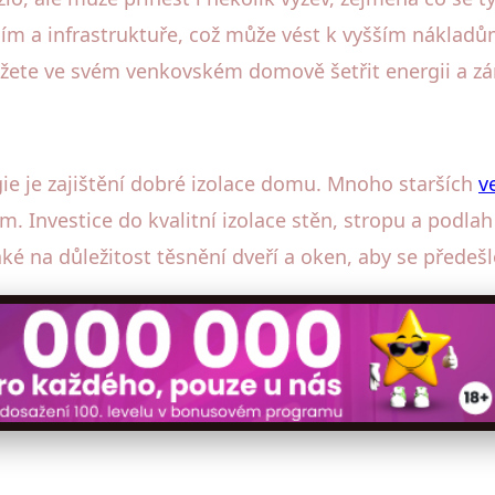
ím a infrastruktuře, což může vést k vyšším nákladů
můžete ve svém venkovském domově šetřit energii a z
ie je zajištění dobré izolace domu. Mnoho starších
v
m. Investice do kvalitní izolace stěn, stropu a podla
aké na důležitost těsnění dveří a oken, aby se před