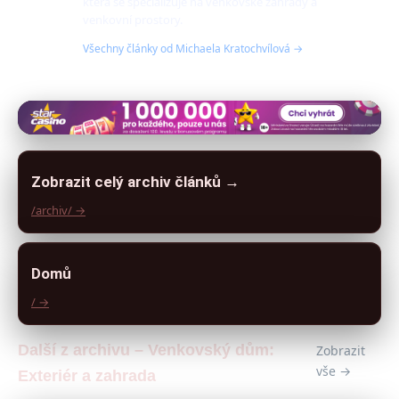
která se specializuje na venkovské zahrady a
venkovní prostory.
Všechny články od Michaela Kratochvílová →
Zobrazit celý archiv článků →
/archiv/ →
Domů
/ →
Další z archivu – Venkovský dům:
Zobrazit
vše →
Exteriér a zahrada