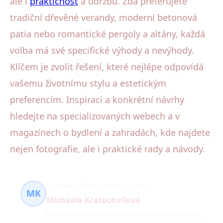
ale i
praktičnost
a údržbu. Zda preferujete
tradiční dřevěné verandy, moderní betonová
patia nebo romantické pergoly a altány, každá
volba má své specifické výhody a nevýhody.
Klíčem je zvolit řešení, které nejlépe odpovídá
vašemu životnímu stylu a estetickým
preferencím. Inspiraci a konkrétní návrhy
hledejte na specializovaných webech a v
magazínech o bydlení a zahradách, kde najdete
nejen fotografie, ale i praktické rady a návody.
Zahrady, příroda, exteriér
63 článků
MK
Michaela Kratochvílová
Michaela je zahradní architektka a milovnice přírody,