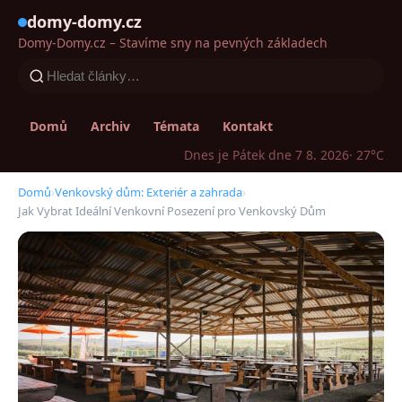
domy-domy.cz
Domy-Domy.cz – Stavíme sny na pevných základech
Domů
Archiv
Témata
Kontakt
Dnes je Pátek dne 7 8. 2026
· 27°C
Domů
›
Venkovský dům: Exteriér a zahrada
›
Jak Vybrat Ideální Venkovní Posezení pro Venkovský Dům