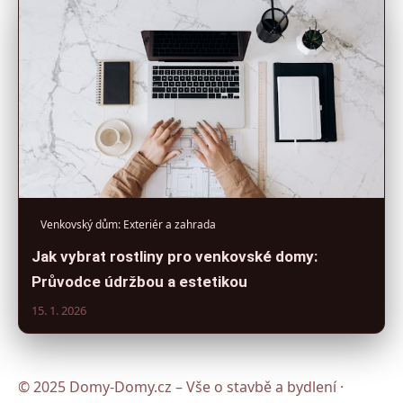
Venkovský dům: Exteriér a zahrada
Jak vybrat rostliny pro venkovské domy:
Průvodce údržbou a estetikou
15. 1. 2026
© 2025 Domy-Domy.cz – Vše o stavbě a bydlení ·