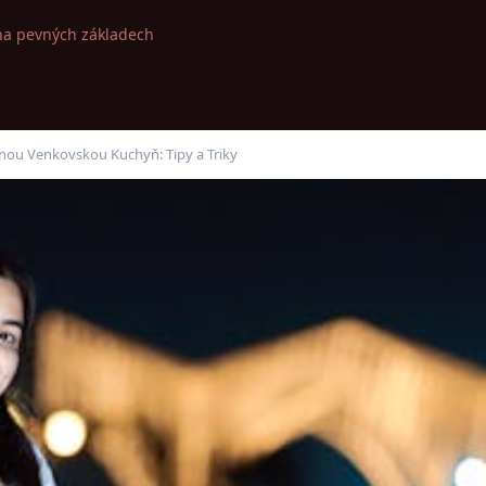
na pevných základech
lnou Venkovskou Kuchyň: Tipy a Triky