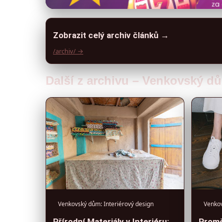
Zobrazit celý archiv článků →
/archiv/ →
Další z archivu – Venkovský dů
Venkovský dům: Interiérový design
Venkov
Přírodní Materiály v Interiéru:
Promě