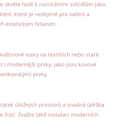
 skvěle hodí k rustikálním svítidlům jako
ení, které je nezbytné pro vaření a
eň estetickým řešením.
květinové vzory na textiliích nebo staré
 i modernější prvky, jako jsou kovové
 venkovskými prvky.
ostatek úložných prostorů a snadná údržba
 čistí. Zvažte také instalaci moderních