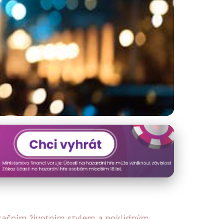
 a Triky
axačním životním stylem a poklidným