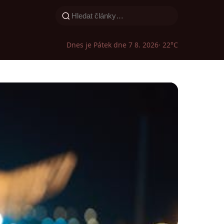
Dnes je Pátek dne 7 8. 2026
· 22°C