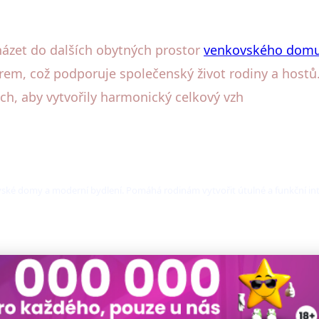
ázet do dalších obytných prostor
venkovského dom
em, což podporuje společenský život rodiny a hostů. 
ch, aby vytvořily harmonický celkový vzh
ovské domy a moderní bydlení. Pomáhá rodinám vytvořit útulné a funkční int