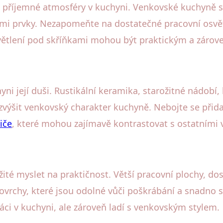
í příjemné atmosféry v kuchyni. Venkovské kuchyně se
ými prvky. Nezapomeňte na dostatečné pracovní osvětl
větlení pod skříňkami mohou být praktickým a zárov
i její duši. Rustikální keramika, starožitné nádobí, 
ýšit venkovský charakter kuchyně. Nebojte se přidat
iče
, které mohou zajímavě kontrastovat s ostatními
ité myslet na praktičnost. Větší pracovní plochy, d
ovrchy, které jsou odolné vůči poškrábání a snadno se
ci v kuchyni, ale zároveň ladí s venkovským stylem.