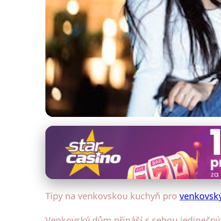
Venkovský dům: Interiérový design
Jak Vytvořit Útulno
19. 1. 2026
· 4 min čtení · Autor: Eva Šimková
Tipy na venkovskou kuchyň pro
venkovsk
Venkovský dům přináší s sebou jedinečný