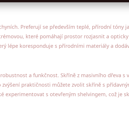
chyních. Preferují se především teplé, přírodní tóny 
rémovou, které pomáhají prostor rozjasnit a opticky 
ý lépe koresponduje s přírodními materiály a dodáv
obustnost a funkčnost. Skříně z masivního dřeva s v
 zvýšení praktičnosti můžete zvolit skříně s přídavn
ké experimentovat s otevřeným shelvingem, což je skv