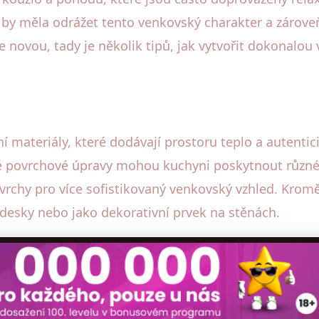
by měla odrážet tento venkovský charakter a zároveň
e novou, tady je několik tipů, jak vytvořit dokonal
í materiály, které dodávají prostoru teplo a autentic
é povrchové úpravy mohou kuchyni poskytnout různé 
vrchy pro více sofistikovaný venkovský vzhled. Kromě
 desky nebo jako dekorativní prvek na stěnách.