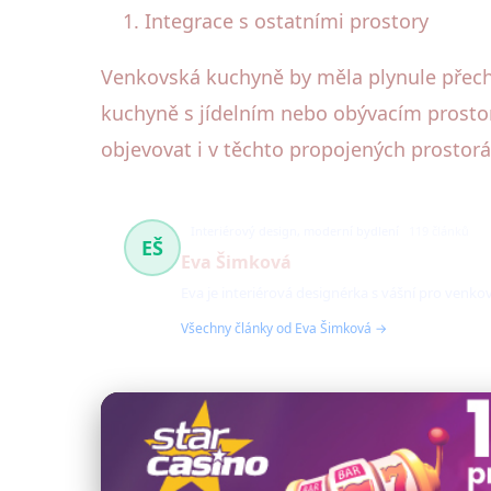
Integrace s ostatními prostory
Venkovská kuchyně by měla plynule přech
kuchyně s jídelním nebo obývacím prostor
objevovat i v těchto propojených prostorá
Interiérový design, moderní bydlení
119 článků
EŠ
Eva Šimková
Eva je interiérová designérka s vášní pro venk
Všechny články od Eva Šimková →