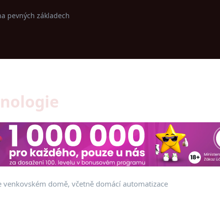
na pevných základech
nologie
a ve venkovském domě, včetně domácí automatizace