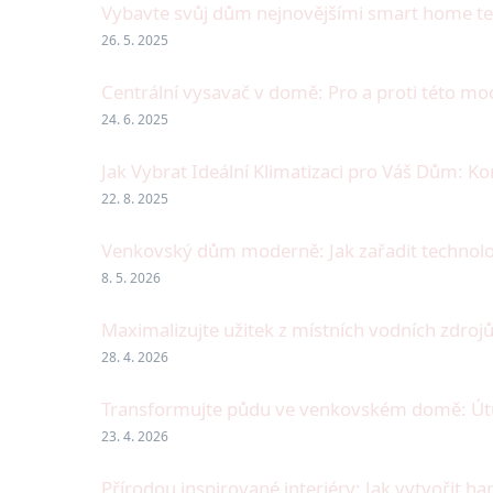
Vybavte svůj dům nejnovějšími smart home t
26. 5. 2025
Centrální vysavač v domě: Pro a proti této mo
24. 6. 2025
Jak Vybrat Ideální Klimatizaci pro Váš Dům: K
22. 8. 2025
Venkovský dům moderně: Jak zařadit technol
8. 5. 2026
Maximalizujte užitek z místních vodních zdro
28. 4. 2026
Transformujte půdu ve venkovském domě: Útul
23. 4. 2026
Přírodou inspirované interiéry: Jak vytvořit 