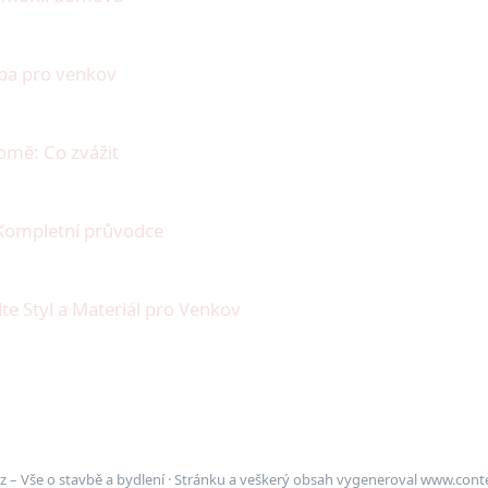
lba pro venkov
omě: Co zvážit
 Kompletní průvodce
e Styl a Materiál pro Venkov
– Vše o stavbě a bydlení · Stránku a veškerý obsah vygeneroval
www.conte