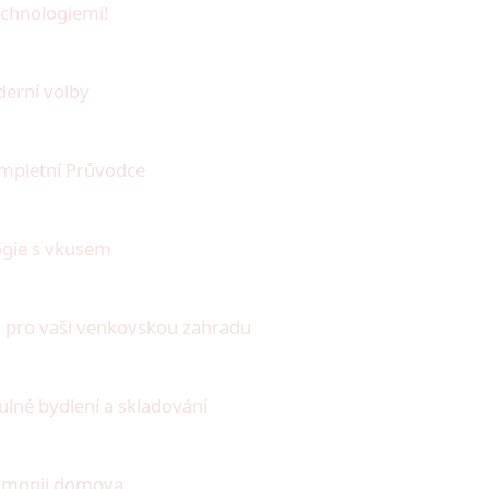
echnologiemi!
derní volby
ompletní Průvodce
ogie s vkusem
jů pro vaši venkovskou zahradu
né bydlení a skladování
harmonii domova