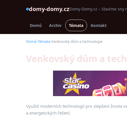
domy-domy.cz
Domy-Domy.cz – Stavíme sny 
Domů
Archiv
Témata
Kontakt
Domů
›
Témata
›
Venkovský dům a technologie
Venkovský dům a tech
Využití moderních technologií pro zlepšení život
a energetických řešení.